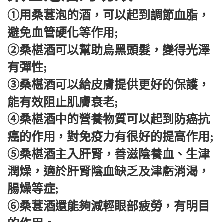
①用桑葚泡的酒，可以起到調節血脂，
避免血管硬化等作用;
②桑椹酒可以幫助烏黑頭髮，變得光澤
有彈性;
③桑椹酒可以給皮膚提供更好的保護，
能有效阻止肌膚衰老;
④桑椹酒中的營養物質可以起到防癌抗
癌的作用，對免疫力有很好的提高作用;
⑤桑椹酒主入肝腎，善滋陰養血、生津
潤燥，適於肝腎陰血缺乏及津虧消渴，
腸燥等症;
⑥桑葚酒還能夠減輕眼部疲勞，有明目