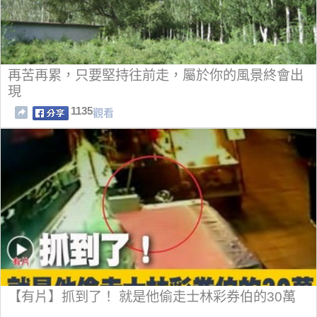
再苦再累，只要堅持往前走，屬於你的風景終會出
現
1135
觀看
【有片】抓到了！ 就是他偷走士林彩券伯的30萬