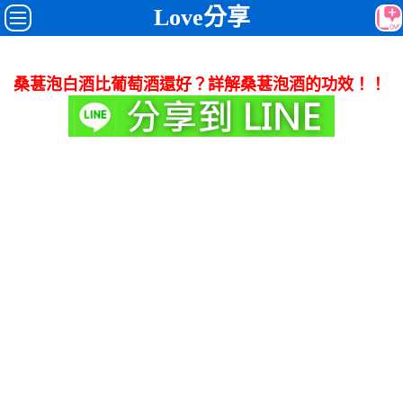
Love分享
桑葚泡白酒比葡萄酒還好？詳解桑葚泡酒的功效！！