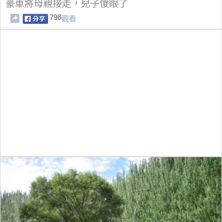
豪車將母親接走，兒子傻眼了
798
觀看