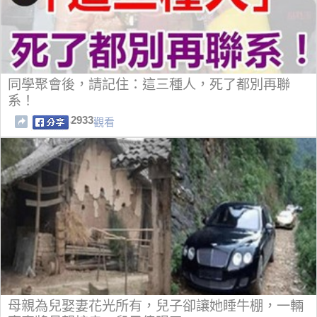
同學聚會後，請記住：這三種人，死了都別再聯
系！
2933
觀看
母親為兒娶妻花光所有，兒子卻讓她睡牛棚，一輛