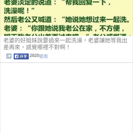
老婆的好姐妹說要過來一起洗澡，老婆讓她等我出
差再來，感覺哪裡不對啊！
2820
觀看