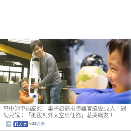
高中師車禍腦死，妻子忍痛捐贈器官遺愛12人！對
幼兒說：「把拔到外太空出任務」惹哭網友！
683
觀看