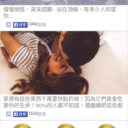
慢慢領悟，深深感觸~ 站在頂峰，有多少人仰望
你...
1052
觀看
家裡有這些東西千萬要快點扔掉！因為它們竟會危
害你的生命！90%的人都不知道，還繼續把這些都
放在家裡！
1510
觀看