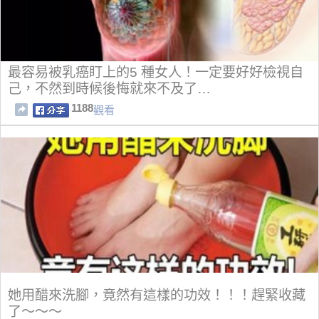
最容易被乳癌盯上的5 種女人！一定要好好檢視自
己，不然到時候後悔就來不及了…
1188
觀看
她用醋來洗腳，竟然有這樣的功效！！！趕緊收藏
了～～～