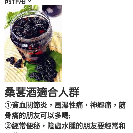
的作用。
桑葚酒適合人群
①貧血關節炎，風濕性痛，神經痛，筋
骨痛的朋友可以多喝;
②經常便秘，陰虛水腫的朋友要經常和