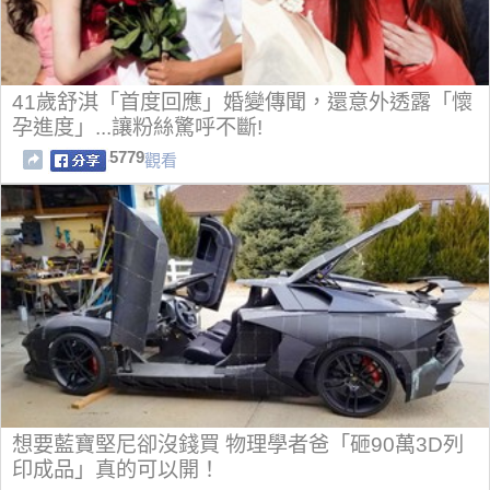
41歲舒淇「首度回應」婚變傳聞，還意外透露「懷
孕進度」...讓粉絲驚呼不斷!
5779
觀看
想要藍寶堅尼卻沒錢買 物理學者爸「砸90萬3D列
印成品」真的可以開！