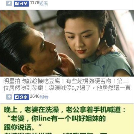
1178
觀看
明星拍吻戲趁機吃豆腐！有些趁機強硬舌吻！第三
位居然吻到發癲！導演喊停6,7遍了，他居然還一直
捉住女星拚命吻！完全無視導演
2646
觀看