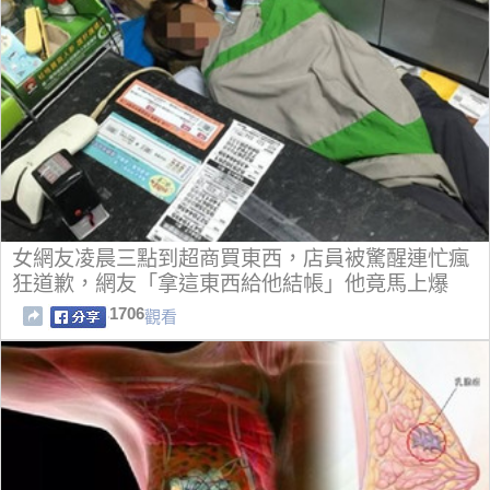
女網友凌晨三點到超商買東西，店員被驚醒連忙瘋
狂道歉，網友「拿這東西給他結帳」他竟馬上爆
哭…
1706
觀看