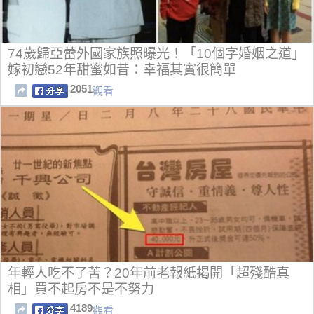
74歲歸亞蕾外國家族照曝光！「10個字婚姻之道」
嫁初戀52年甜蜜如昔：幸福其實很簡單
2051
觀看
年輕人吃不了苦？20年前老報紙揭開「超殘酷真
相」買不起房不是不努力
4189
觀看