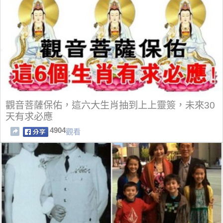
觀音菩薩保佑，這六大生肖抽到上上靈簽，未來30
天有求必應
4904
觀看