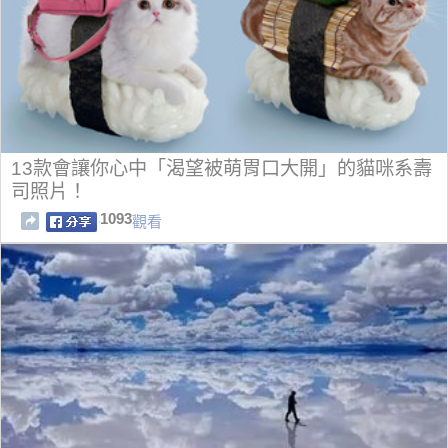
13款會讓你心中「渴望被萌胃口大開」的貓咪系壽
司照片！
1093
觀看