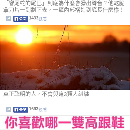
「響尾蛇的尾巴」到底為什麼會發出聲音？他乾脆
拿刀片一到劃下去，一窺內部構造到底長什麼樣！
1433
觀看
真正聰明的人，不會與這3類人糾纏
1693
觀看