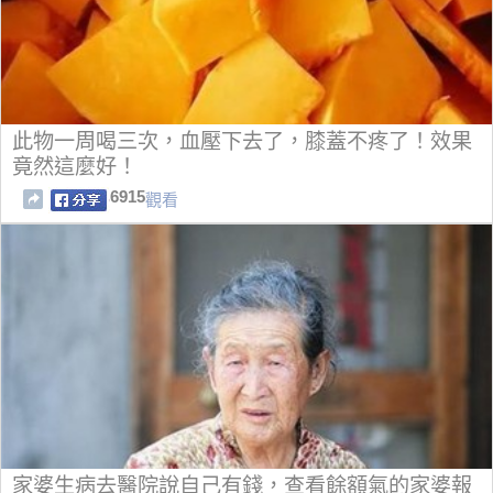
此物一周喝三次，血壓下去了，膝蓋不疼了！效果
竟然這麼好！
6915
觀看
家婆生病去醫院說自己有錢，查看餘額氣的家婆報