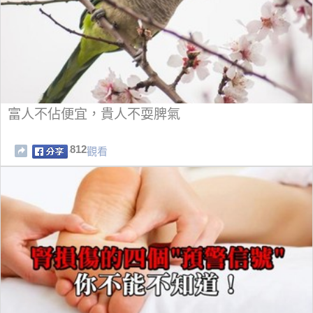
富人不佔便宜，貴人不耍脾氣
812
觀看