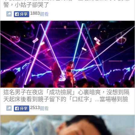
警，小姑子卻哭了
1883
觀看
這名男子在夜店「成功撿屍」心裏暗爽，沒想到隔
天起床後看到鏡子留下的「口紅字」...當場嚇到臉
色蒼白！
2513
觀看