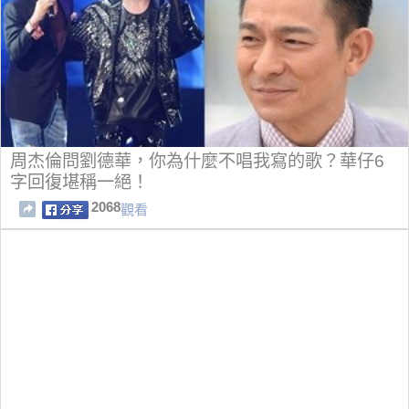
周杰倫問劉德華，你為什麼不唱我寫的歌？華仔6
字回復堪稱一絕！
2068
觀看