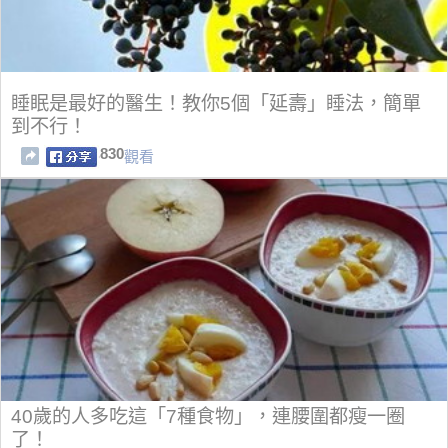
睡眠是最好的醫生！教你5個「延壽」睡法，簡單
到不行！
830
觀看
40歲的人多吃這「7種食物」，連腰圍都瘦一圈
了！