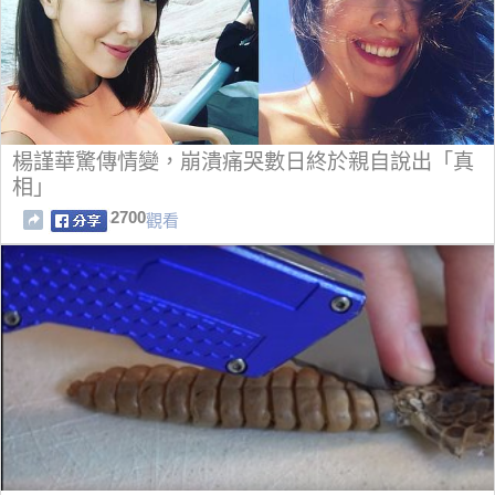
楊謹華驚傳情變，崩潰痛哭數日終於親自說出「真
相」
2700
觀看