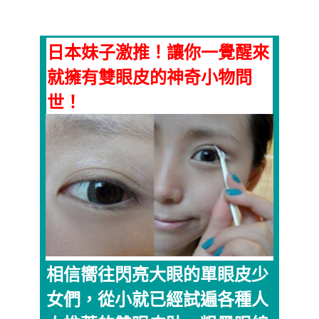
日本妹子激推！讓你一覺醒來
就擁有雙眼皮的神奇小物問
世！
相信嚮往閃亮大眼的單眼皮少
女們，從小就已經試遍各種人