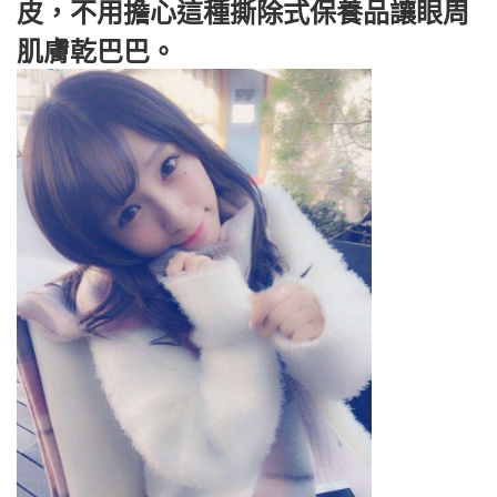
皮，不用擔心這種撕除式保養品讓眼周
肌膚乾巴巴。