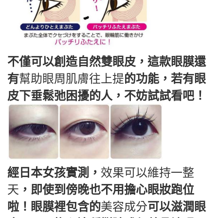
不僅可以創造自然雙眼皮，這款眼膜還
有
幫助眼周肌膚往上提
的功能，若有眼
皮下垂鬆弛困擾的人，不妨試試看吧！
經日本女孩實測，
效果可以維持一整
天
，即使到傍晚也不用擔心眼妝跑位
啦！眼膜裡包含的
美容成分
可以滋潤眼