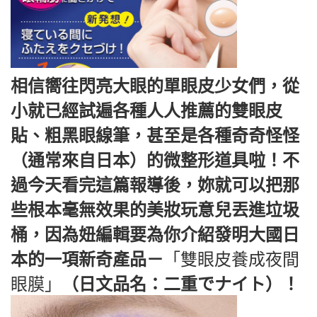
相信嚮往閃亮大眼的單眼皮少女們，從
小就已經試遍各種人人推薦的雙眼皮
貼、粗黑眼線筆，甚至是各種奇奇怪怪
（通常來自日本）的微整形道具啦！不
過今天看完這篇報導後，妳就可以把那
些根本毫無效果的美妝玩意兒丟進垃圾
桶，因為妞編輯要為你介紹發明大國日
本的一項新奇產品－
「雙眼皮養成夜間
眼膜」
（日文品名：二重でナイト）！