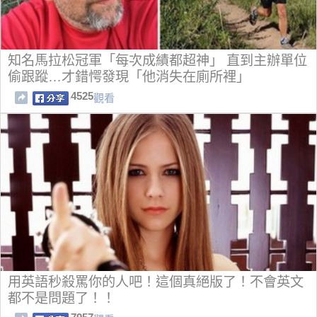
知名馬拉松冠軍「每次成績都超神」 直到主辦單位
偷跟蹤…才錯愕發現「他消失在廁所裡」
4525
觀看
用英語秒殺罵你的人吧！這個真絕版了！不會英文
都不是問題了！！