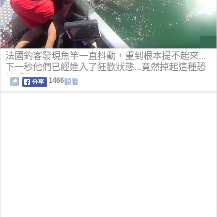
法國釣客發現魚竿一直抖動，重到根本提不起來...
下一秒他們已經進入了狂歡狀態...竟然掉起這種恐
怖『生物』
1466
觀看