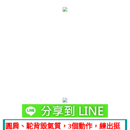
圓肩、駝背毀氣質，3個動作，練出挺