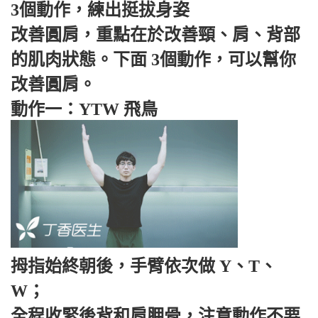
3個動作，練出挺拔身姿
改善圓肩，重點在於改善頸、肩、背部
的肌肉狀態。下面 3個動作，可以幫你
改善圓肩。
動作一：YTW 飛鳥
拇指始終朝後，手臂依次做 Y、T、
W；
全程收緊後背和肩胛骨，注意動作不要