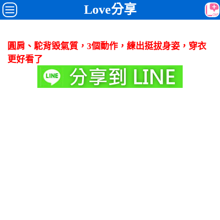
Love分享
圓肩、駝背毀氣質，3個動作，練出挺拔身姿，穿衣
更好看了