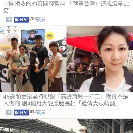
中國拒收的的英國廢塑料 「轉賣台灣」造成爆量10
倍
788
觀看
46歲顏嘉樂堅持親餵「高齡育兒一打二」嘆真不是
人做的 曬4個月大龍鳳胎長相「遺傳大眼萌翻」
912
觀看