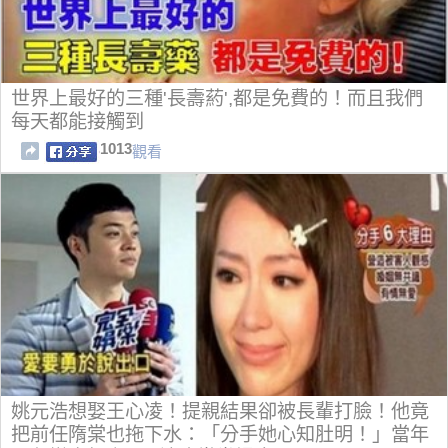
世界上最好的三種'長壽葯',都是免費的！而且我們
每天都能接觸到
1013
觀看
姚元浩想娶王心凌！提親結果卻被長輩打臉！他竟
把前任隋棠也拖下水：「分手她心知肚明！」當年