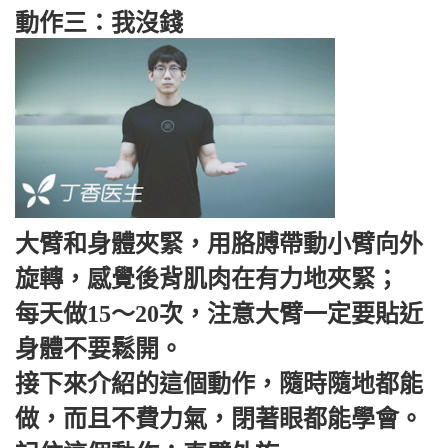
動作三：我沒錢
大臂和身體夾緊，用胳膊帶動小臂向外
旋轉，感覺後背肌肉在有力地夾緊；
每天做15～20次，注意大臂一定要貼近
身體不要鬆開。
接下來介紹的這個動作，隨時隨地都能
做，而且不費力氣，閉著眼都能學會。