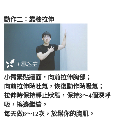
動作二：靠牆拉伸
小臂緊貼牆面，向前拉伸胸部；
向前拉伸時吐氣，恢復動作時吸氣；
拉伸時保持靜止狀態，保持3～4個深呼
吸，換邊繼續。
每天做8～12次，放鬆你的胸肌。