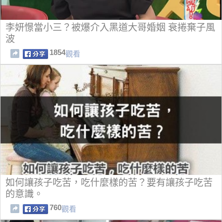
李妍憬當小三？被爆介入黑道大哥婚姻 衰捲棄子風
波
1854
觀看
如何讓孩子吃苦，吃什麼樣的苦？要有讓孩子吃苦
的意識。
760
觀看