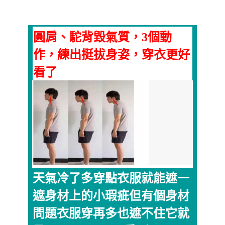
圓肩、駝背毀氣質，3個動
作，練出挺拔身姿，穿衣更好
看了
天氣冷了多穿點衣服就能遮一
遮身材上的小瑕疵但有個身材
問題衣服穿再多也遮不住它就