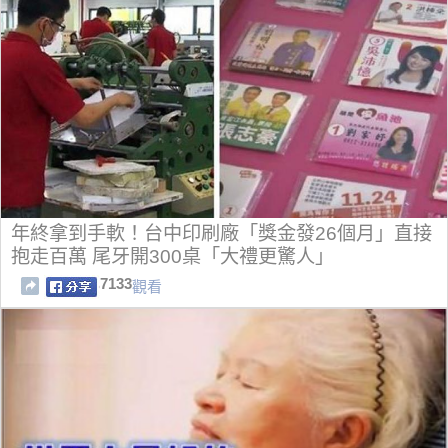
年終拿到手軟！台中印刷廠「獎金發26個月」直接
抱走百萬 尾牙開300桌「大禮更驚人」
7133
觀看