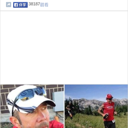
三角戀真相竟是...讓隋棠當場痛
38187
觀看