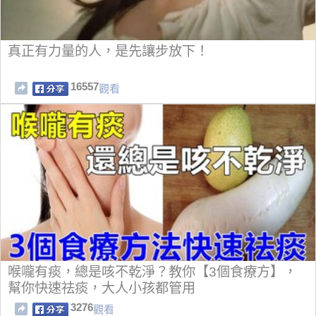
真正有力量的人，是先讓步放下！
16557
觀看
喉嚨有痰，總是咳不乾淨？教你【3個食療方】，
幫你快速祛痰，大人小孩都管用
3276
觀看