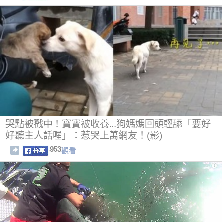
哭點被戳中！寶寶被收養...狗媽媽回頭輕舔「要好
好聽主人話喔」：惹哭上萬網友！(影)
953
觀看