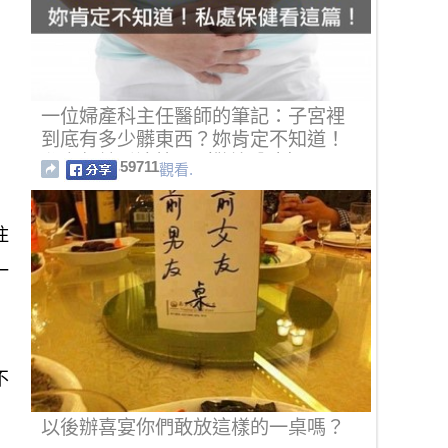
一位婦產科主任醫師的筆記：子宮裡
到底有多少髒東西？妳肯定不知道！
私處保健看這篇！（歡迎分享）
59711
觀看.
住
一
不
以後辦喜宴你們敢放這樣的一桌嗎？