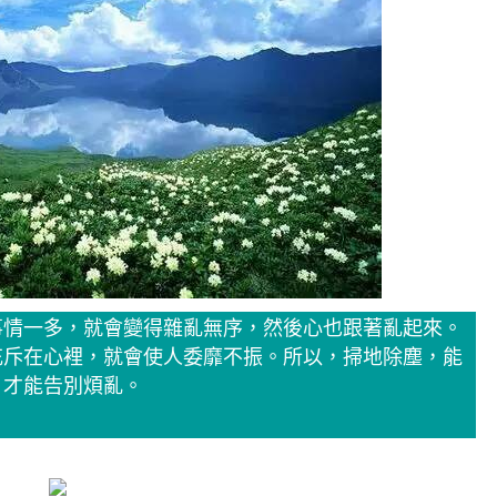
事情一多，就會變得雜亂無序，然後心也跟著亂起來。
充斥在心裡，就會使人委靡不振。所以，掃地除塵，能
，才能告別煩亂。