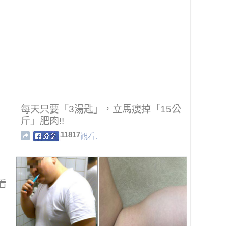
每天只要「3湯匙」，立馬瘦掉「15公
斤」肥肉!!
11817
觀看.
看