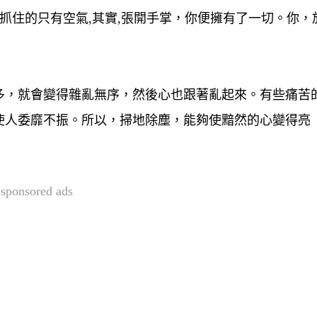
你抓住的只有空氣,其實,張開手掌，你便擁有了一切。你，
多，就會變得雜亂無序，然後心也跟著亂起來。有些痛苦
使人委靡不振。所以，掃地除塵，能夠使黯然的心變得亮
sponsored ads