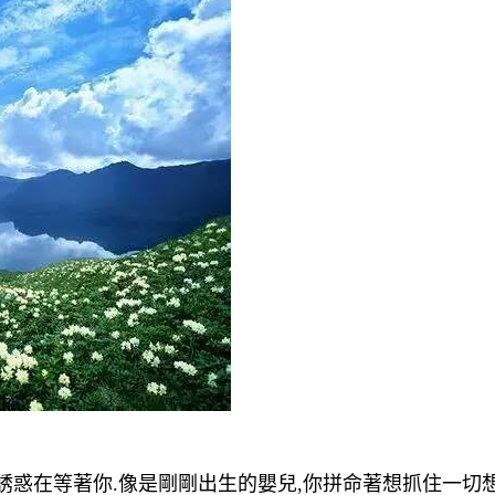
誘惑在等著你.像是剛剛出生的嬰兒,你拼命著想抓住一切