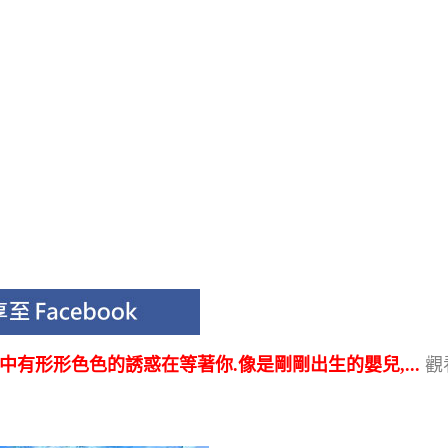
中有形形色色的誘惑在等著你.像是剛剛出生的嬰兒,...
觀