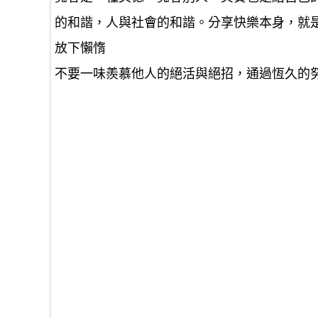
的和諧，人與社會的和諧。分享快樂本身，就
放下懶惰
不要一味羨慕他人的絕活與絕招，通過恆久的