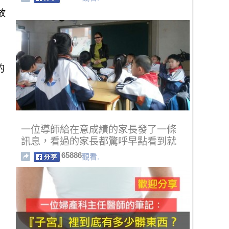
放
的
一位導師給在意成績的家長發了一條
訊息，看過的家長都驚呼早點看到就
好了...
65886
觀看.