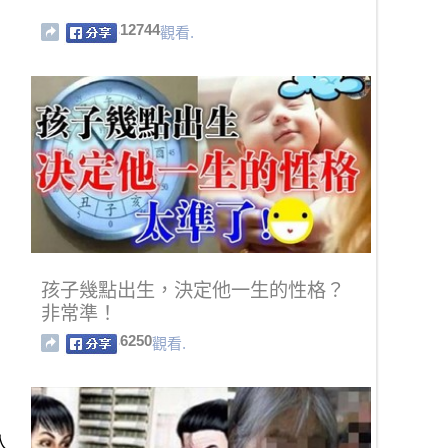
12744
觀看.
孩子幾點出生，決定他一生的性格？
非常準！
6250
觀看.
人