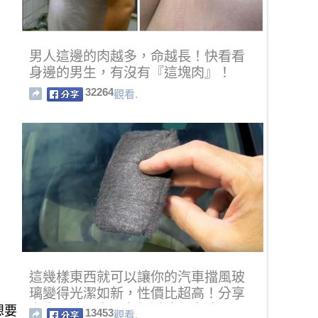
男人這邊的肉越多，命越長！快看看
身邊的男生，有沒有『這塊肉』！
32264
觀看.
這幾樣東西就可以讓你的汽車擋風玻
璃變得光潔如新，性價比超高！分享
出去，讓更多朋友知道這個方法吧~
想要
13453
觀看.