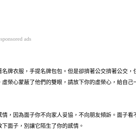
sponsored ads
著名牌衣服，手提名牌包包。但是卻擠著公交擠著公交，
。虛榮心蒙蔽了他們的雙眼，請放下你的虛榮心，給自己
感情，因為面子你不向家人妥協，不向朋友傾訴。面子看
放下面子，別讓它陌生了你的感情。