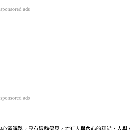
sponsored ads
sponsored ads
的心靈讓路。只有遠離偏見，才有人與內心的和諧，人與