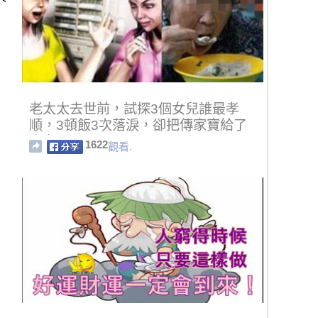
老太太去世前，試探3個女兒誰最孝
順，3頓飯3次落淚，卻把傳家寶給了
小女！
1622
觀看.