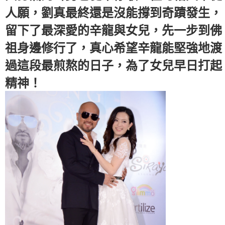
人願，劉真最終還是沒能撐到奇蹟發生，
留下了最深愛的辛龍與女兒，先一步到佛
祖身邊修行了，真心希望辛龍能堅強地渡
過這段最煎熬的日子，為了女兒早日打起
精神！