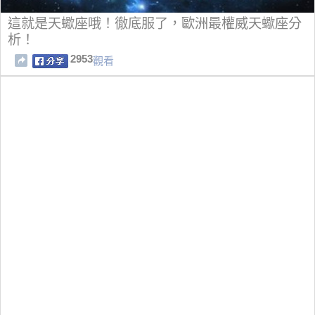
這就是天蠍座哦！徹底服了，歐洲最權威天蠍座分
析！
2953
觀看