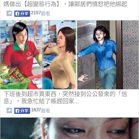
媽做出【超變態行為】，讓鄰居們憤怒把他綁起
來...
2157
觀看
下班後到超市買東西，突然接到公公發來的「信
息」，我急忙結了帳趕回家...
1637
觀看