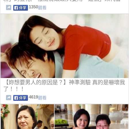
就行啦！
1350
觀看
【妳想要男人的原因是？】神準測驗 真的是嚇壞我
了！！！
4619
觀看