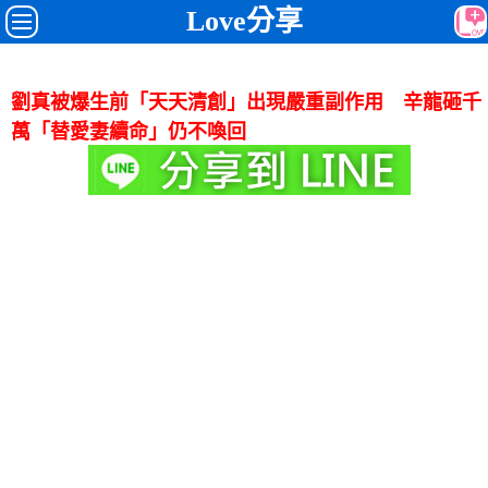
Love分享
劉真被爆生前「天天清創」出現嚴重副作用 辛龍砸千
萬「替愛妻續命」仍不喚回