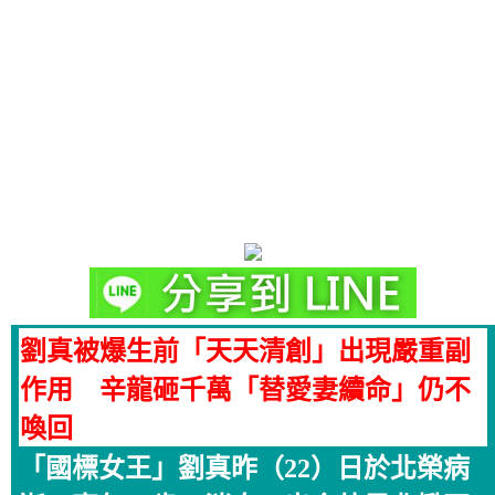
劉真被爆生前「天天清創」出現嚴重副
作用 辛龍砸千萬「替愛妻續命」仍不
喚回
「國標女王」劉真昨（22）日於北榮病