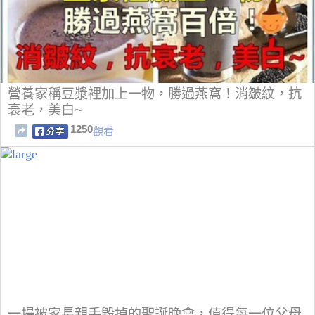
營養家稱豆漿裡加上一物，勝過燕窩！消皺紋，抗
衰老，美白~
1250
觀看
一場被家長親手毀掉的聖誕晚會，值得每一位父母