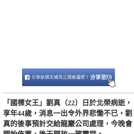
「國標女王」劉真（22）日於北榮病逝，
享年44歲，消息一出令外界悲慟不已，劉
真的後事預計交給龍巖公司處理，今晚會