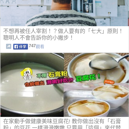
不想再被任人宰割！？做人要有的「七大」原則！
聰明人不會告訴你的小撇步！
747
觀看
在家動手做健康美味豆腐花! 教你做出沒有「石膏
粉」的豆花,一樣滑滑嫩嫩,只要用「這個」來代替