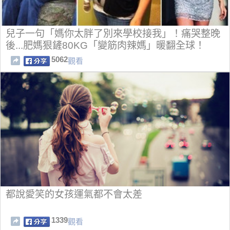
兒子一句「媽你太胖了別來學校接我」！痛哭整晚
後...肥媽狠鏟80KG「變筋肉辣媽」暖翻全球！
5062
觀看
都說愛笑的女孩運氣都不會太差
1339
觀看