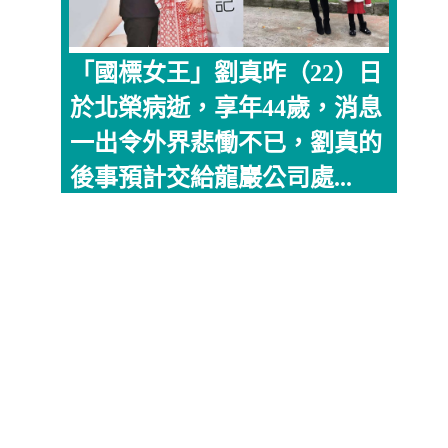
「國標女王」劉真昨（22）日
於北榮病逝，享年44歲，消息
一出令外界悲慟不已，劉真的
後事預計交給龍巖公司處...