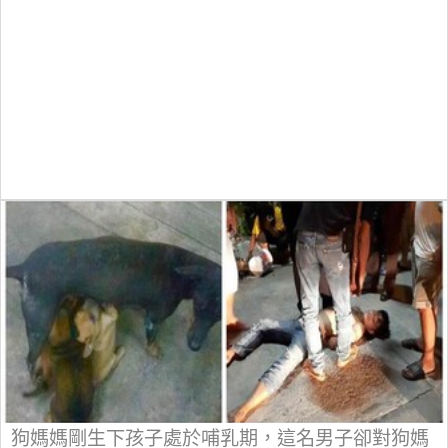
狗媽媽剛生下孩子處於哺乳期，這名男子卻對狗媽