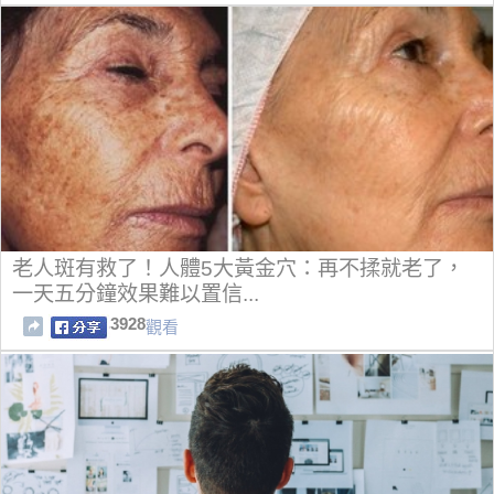
老人斑有救了！人體5大黃金穴：再不揉就老了，
一天五分鐘效果難以置信...
3928
觀看