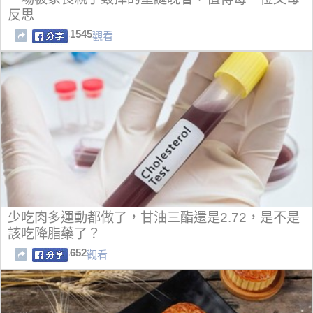
反思
1545
觀看
少吃肉多運動都做了，甘油三酯還是2.72，是不是
該吃降脂藥了？
652
觀看