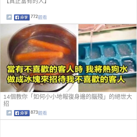
【真正富有的人】
772
觀看
14個教你「如何小小地報復身邊的腦殘」的絕世大
招
873
觀看