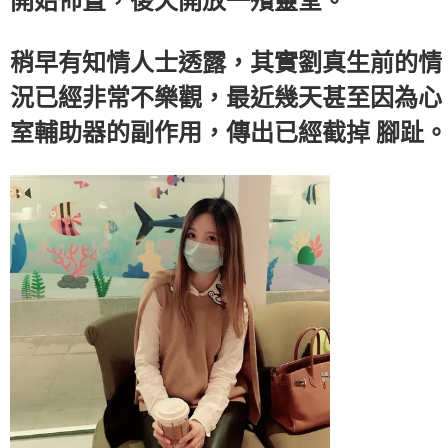
開始佈置，後天開放一殯靈堂。
稍早有知情人士透露，其實劉真生前的情
況已經非常不樂觀，最近幾天甚至因為心
室輔助器的副作用，傳出已經截掉 腳趾。