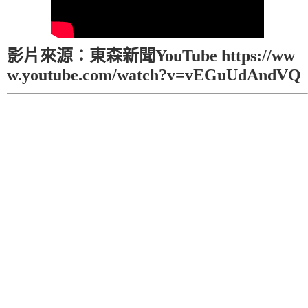
影片來源：東森新聞YouTube https://ww
w.youtube.com/watch?v=vEGuUdAndVQ