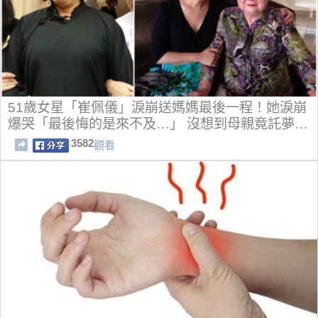
51歲女星「崔佩儀」淚崩送媽媽最後一程！她淚崩
爆哭「最後悔的是來不及…」 沒想到母親竟託夢…
3582
觀看