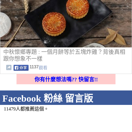
中秋懷鄉專題 : 一個月餅等於五塊炸雞？背後真相
跟你想象不一樣
1137
觀看
你有什麼想法嗎?? 快留言!!
Facebook 粉絲 留言版
11479人都推薦這個。