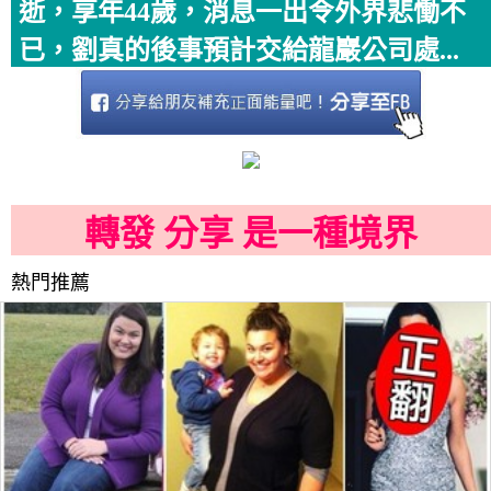
逝，享年44歲，消息一出令外界悲慟不
已，劉真的後事預計交給龍巖公司處...
轉發 分享 是一種境界
熱門推薦