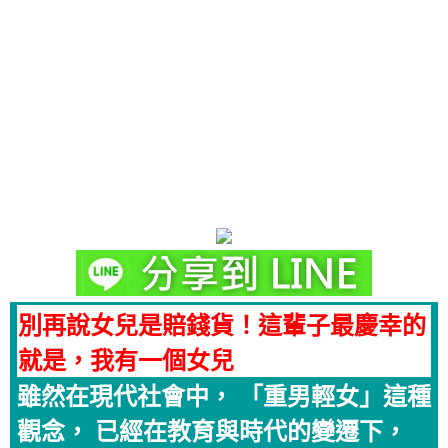
別再說女兒是賠錢貨！這輩子最慶幸的
就是，我有一個女兒
雖然在現代社會中， 「重男輕女」這種
觀念， 已經在教育與時代的變遷下，