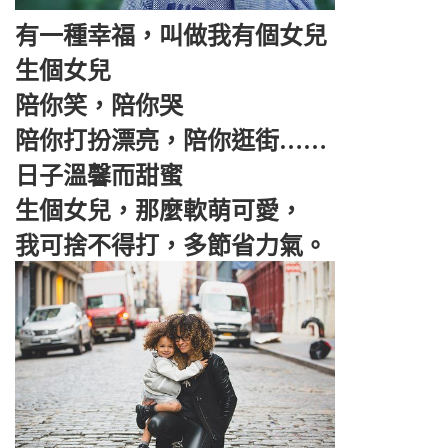
有一種幸福，叫做我有個女兒
生個女兒
陪你笑，陪你哭
陪你打扮漂亮，陪你逛街……
日子溫馨而甜蜜
生個女兒，那麼軟萌可愛，
我可捨不得打，多節省力氣。