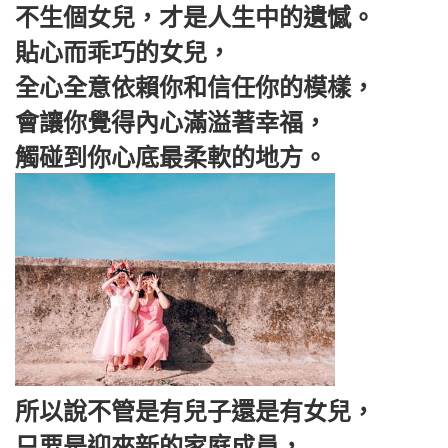
不生個女兒，才是人生中的遺憾。
貼心而乖巧的女兒，
全心全意依賴你和信任你的模樣，
會讓你覺得內心滿溢著幸福，
觸碰到你心底最柔軟的地方。
所以說不管是有兒子還是有女兒，
只要是迎來新的家庭成員，