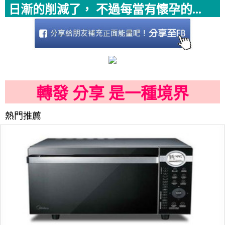
日漸的削減了， 不過每當有懷孕的...
轉發 分享 是一種境界
熱門推薦