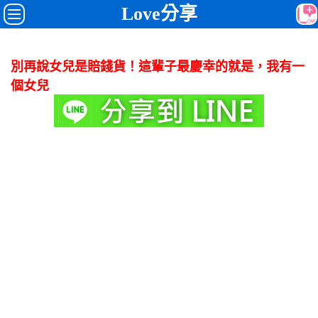
Love分享
別再說女兒是賠錢貨！這輩子最慶幸的就是，我有一
個女兒