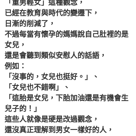
「重男輕女」這種觀念，
已經在教育與時代的變遷下，
日漸的削減了，
不過每當有懷孕的媽媽說自己肚裡的是
女兒，
還是會聽到類似安慰人的話語，
例如：
「沒事的，女兒也挺好。」、
「女兒也不錯啊」、
「這胎是女兒，下胎加油還是有機會生
兒子的！」
這些人就像是硬是改過觀念，
還沒真正理解到男女一樣好的人，