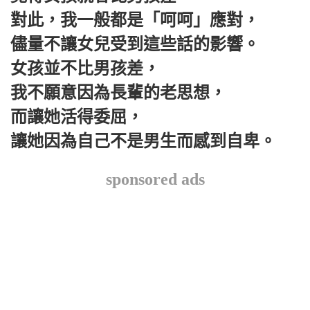
對此，我一般都是「呵呵」應對，
儘量不讓女兒受到這些話的影響。
女孩並不比男孩差，
我不願意因為長輩的老思想，
而讓她活得委屈，
讓她因為自己不是男生而感到自卑。
sponsored ads