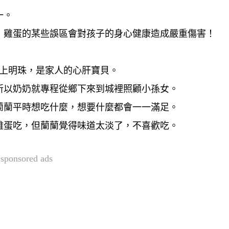
一。
，
雞蛋的某些誤區會對孩子的身心健康造成嚴重傷害！
掌上明珠，是家人的心肝寶貝。
所以奶奶就專程從鄉下來到城裡照顧小孫女。
蘭蘭平時想吃什麼，想要什麼都會一一滿足。
雞蛋吃，但蘭蘭覺得味道太淡了，不喜歡吃。
sponsored ads