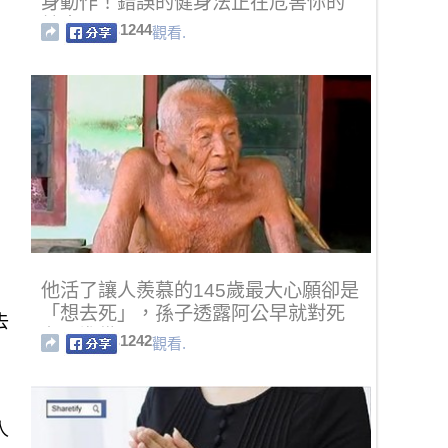
身動作！錯誤的健身法正在危害你的
健康...
1244
觀看.
他活了讓人羨慕的145歲最大心願卻是
「想去死」，孫子透露阿公早就對死
去
有了準備…
1242
觀看.
人