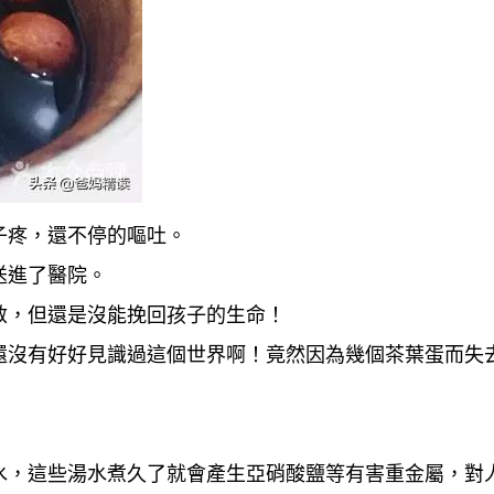
子疼，還不停的嘔吐。
送進了醫院。
救，但還是沒能挽回孩子的生命！
還沒有好好見識過這個世界啊！竟然因為幾個茶葉蛋而失
水，這些湯水煮久了就會產生亞硝酸鹽等有害重金屬，對