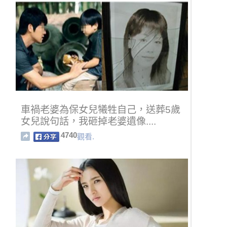
車禍老婆為保女兒犧牲自己，送葬5歲
女兒說句話，我砸掉老婆遺像....
4740
觀看.