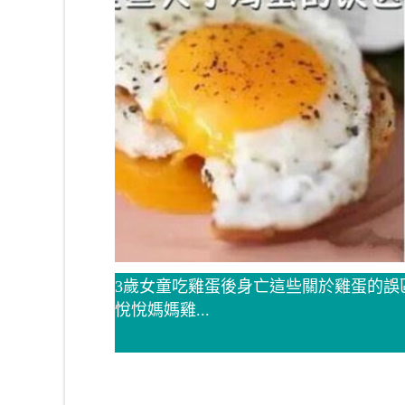
3歲女童吃雞蛋後身亡這些關於雞蛋的誤區很多家
悅悅媽媽雞...