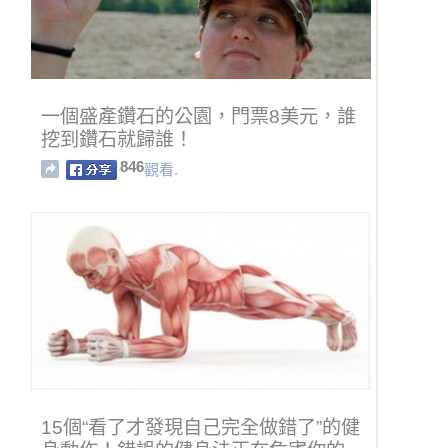
一個盛產鑽石的公園，門票8美元，誰
挖到鑽石就歸誰！
846
觀看.
15個“看了才發現自己完全做錯了”的健