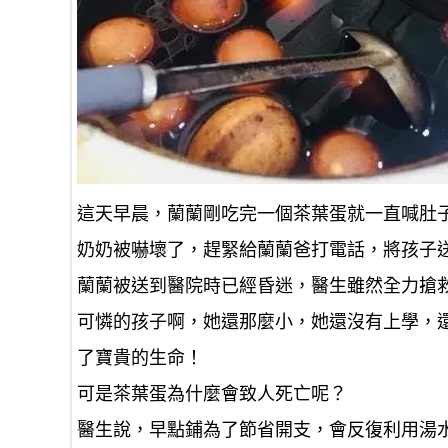
這天早晨，蘭蘭剛吃完一個茶葉蛋就一直喊肚
奶奶被嚇壞了，趕緊給蘭蘭爸打電話，將孩子
蘭蘭被送到醫院時已經昏迷，醫生雖然全力搶
可憐的孩子啊，她還那麼小，她還沒有上學，
了寶貴的生命！
可是茶葉蛋為什麼會致人死亡呢？
醫生說，早點鋪為了節省開支，會反復利用湯