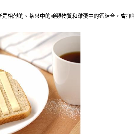
者是相剋的。茶葉中的鹼類物質和雞蛋中的鈣結合，會抑