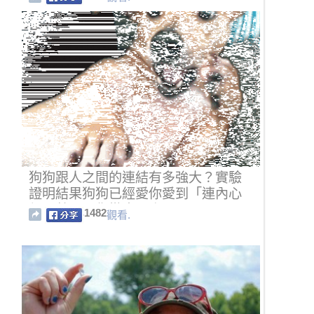
狗狗跟人之間的連結有多強大？實驗
證明結果狗狗已經愛你愛到「連內心
都開藍牙跟你徹底同步了」！
1482
觀看.