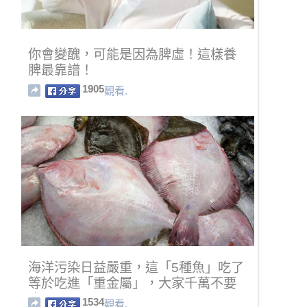
你會變醜，可能是因為脾虛！這樣養
脾最靠譜！
1905
觀看.
海洋污染日益嚴重，這「5種魚」吃了
等於吃進「重金屬」，大家千萬不要
吃！
1534
觀看.