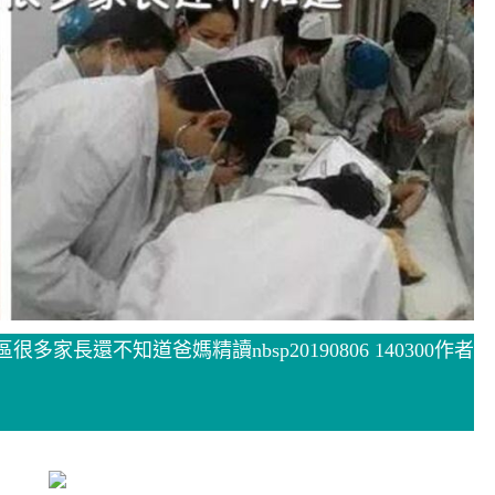
長還不知道爸媽精讀nbsp20190806 140300作者