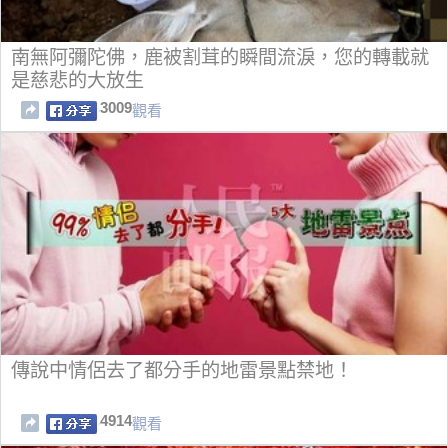
南無阿彌陀佛，鹿被割茸的瞬間流淚，您的轉載就
是慈悲的大放生
3009
觀看
傳說中情侶去了都分手的地雷景點禁地！
4914
觀看