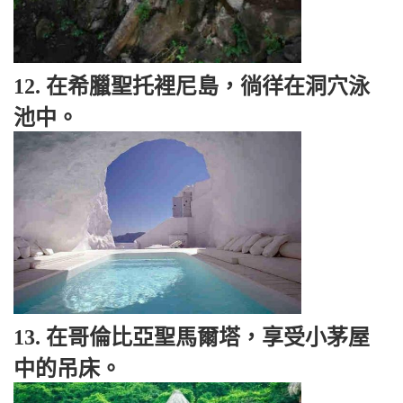
12. 在希臘聖托裡尼島，徜徉在洞穴泳
池中。
13. 在哥倫比亞聖馬爾塔，享受小茅屋
中的吊床。