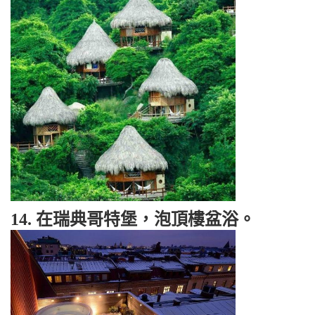
14. 在瑞典哥特堡，泡頂樓盆浴。