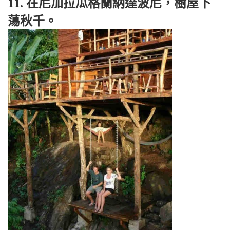
11. 在尼加拉瓜格蘭納達波尼，樹屋下
蕩秋千。