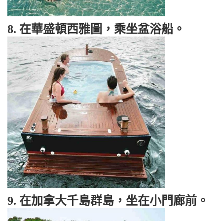
8. 在華盛頓西雅圖，乘坐盆浴船。
9. 在加拿大千島群島，坐在小門廊前。