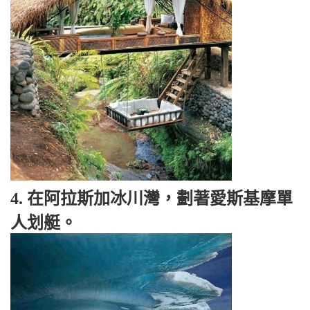
4. 在阿拉斯加冰川灣，劃著愛斯基摩單
人划艇。