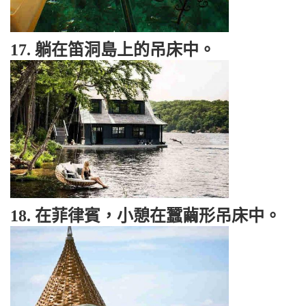
17. 躺在笛洞島上的吊床中。
18. 在菲律賓，小憩在蠶繭形吊床中。