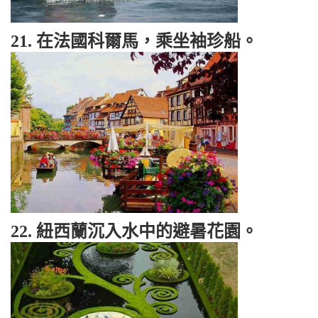
21. 在法國科爾馬，乘坐袖珍船。
22. 紐西蘭沉入水中的避暑花園。