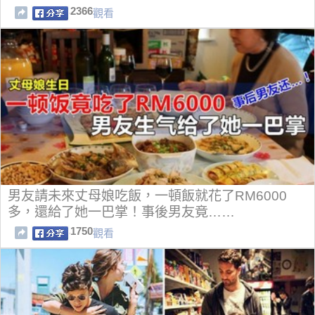
2366
觀看
男友請未來丈母娘吃飯，一頓飯就花了RM6000
多，還給了她一巴掌！事後男友竟……
1750
觀看