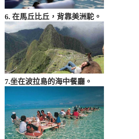
6. 在馬丘比丘，背靠美洲駝。
7.坐在波拉島的海中餐廳。