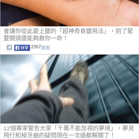
會讓你從此愛上鹽的「超神奇食鹽用法」，到了緊
要關頭還能夠救你一命！
2357
觀看
12個專家警告大家「千萬不能忽視的夢境」，夢見
飛行和掉牙齒的疑問現在一次過都解開了！