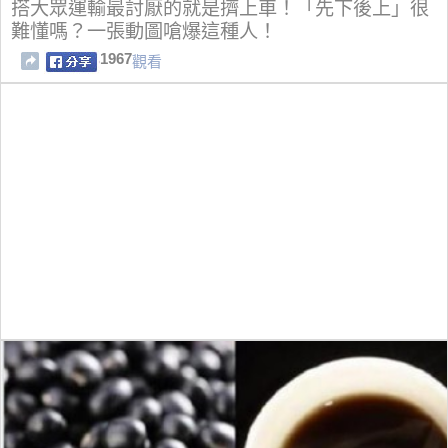
搭大眾運輸最討厭的就是擠上車！「先下後上」很
難懂嗎？一張動圖嗆爆這種人！
1967
觀看