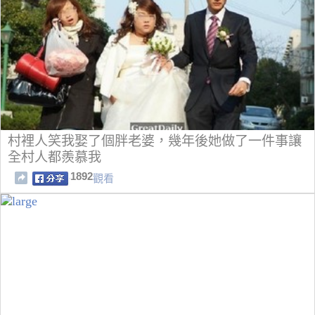
村裡人笑我娶了個胖老婆，幾年後她做了一件事讓
全村人都羨慕我
1892
觀看