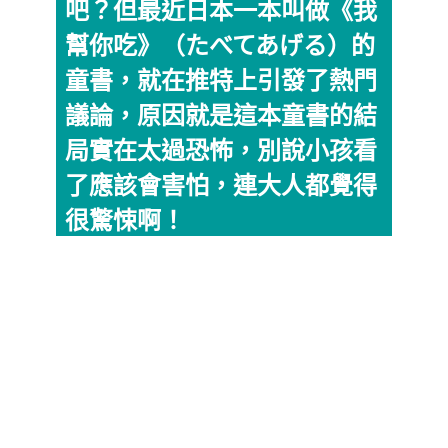
吧？但最近日本一本叫做《我
幫你吃》（たべてあげる）的
童書，就在推特上引發了熱門
議論，原因就是這本童書的結
局實在太過恐怖，別說小孩看
了應該會害怕，連大人都覺得
很驚悚啊！