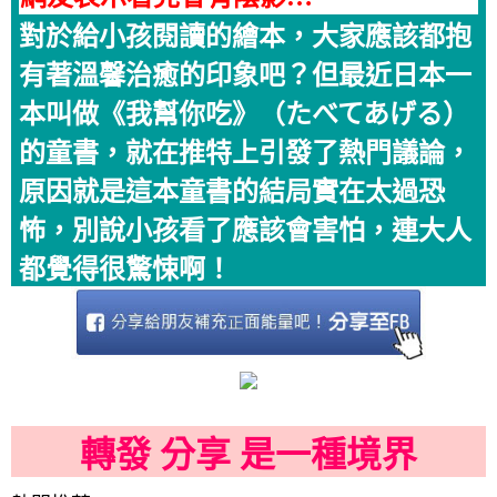
對於給小孩閱讀的繪本，大家應該都抱
有著溫馨治癒的印象吧？但最近日本一
本叫做《我幫你吃》（たべてあげる）
的童書，就在推特上引發了熱門議論，
原因就是這本童書的結局實在太過恐
怖，別說小孩看了應該會害怕，連大人
都覺得很驚悚啊！
轉發 分享 是一種境界