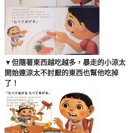
▼但隨著東西越吃越多，暴走的小涼太
開始連涼太不討厭的東西也幫他吃掉
了！