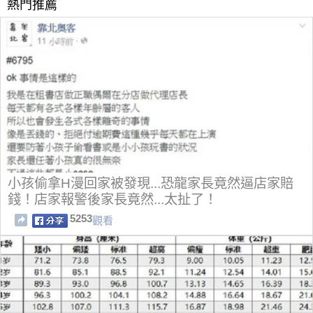
熱門推薦
小孩偷拿H漫回家被發現...恐龍家長竟然逼店家賠
錢！店家報警後家長竟然...太扯了！
5253
觀看