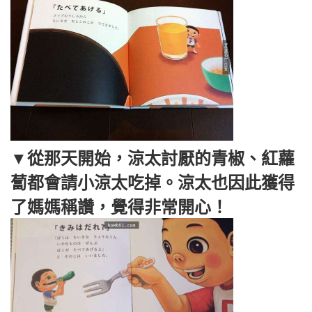
▼從那天開始，涼太討厭的青椒、紅蘿
蔔都會請小涼太吃掉。涼太也因此獲得
了媽媽稱讚，覺得非常開心！