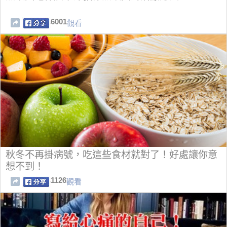
6001
觀看
秋冬不再掛病號，吃這些食材就對了！好處讓你意
想不到！
1126
觀看