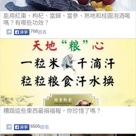
能用紅棗、枸杞、當歸、當參、熟地和桂圓泡酒喝
嗎？有哪些功效？
708
觀看
糟蹋這些東西最損福報，你珍惜了嗎？
6505
觀看