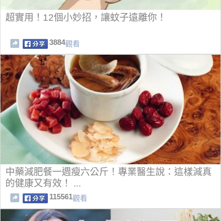
超實用！12個小妙招，讓蚊子遠離你！
3884
觀看
中藥減肥餐一週瘦六公斤！專業醫生說：這樣減真
的健康又有效！ ...
115561
觀看