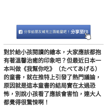
對於給小孩閱讀的繪本，大家應該都抱
有著溫馨治癒的印象吧？但最近日本一
本叫做《我幫你吃》（たべてあげる）
的童書，就在推特上引發了熱門議論，
原因就是這本童書的結局實在太過恐
怖，別說小孩看了應該會害怕，連大人
都覺得很驚悚啊！