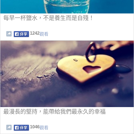
每早一杯鹽水，不是養生而是自殘！
1242
觀看
最漫長的堅持，能帶給我們最永久的幸福
1046
觀看