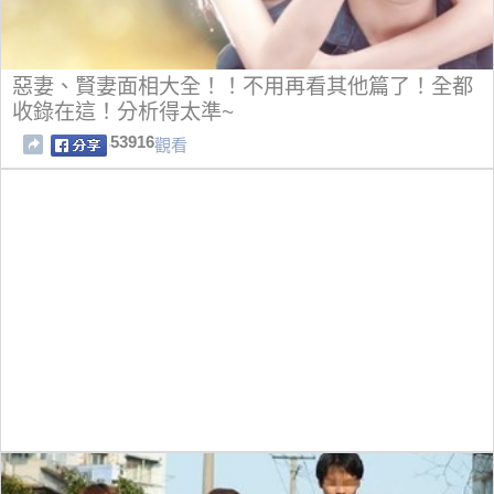
惡妻、賢妻面相大全！！不用再看其他篇了！全都
收錄在這！分析得太準~
53916
觀看