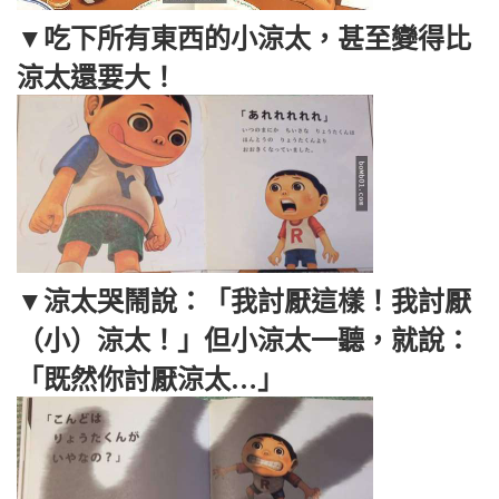
▼吃下所有東西的小涼太，甚至變得比
涼太還要大！
▼涼太哭鬧說：「我討厭這樣！我討厭
（小）涼太！」但小涼太一聽，就說：
「既然你討厭涼太…」