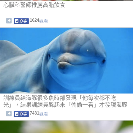
心臟科醫師推薦高脂飲食
1624
觀看
訓練員給海豚很多魚時卻發現「他每次都不吃
光」，結果訓練員躲起來「偷偷一看」才發現海豚
比很多人類都還聰明！
7431
觀看