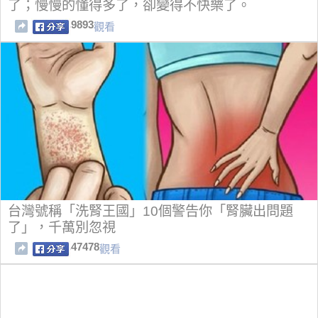
了；慢慢的懂得多了，卻變得不快樂了。
9893
觀看
台灣號稱「洗腎王國」10個警告你「腎臟出問題
了」，千萬別忽視
47478
觀看