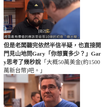
但是老闆聽完依然半信半疑，也直接開
門見山地問Gary「你想賣多少？」Gar
y思考了幾秒說
「大概50萬美金(約1500
萬新台幣)吧。」