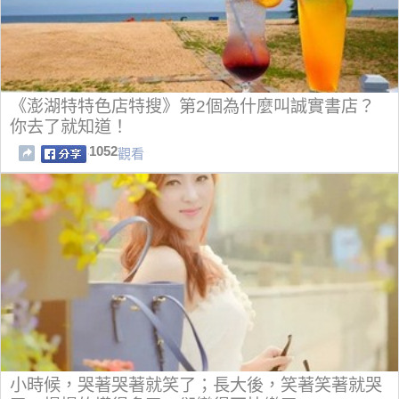
《澎湖特特色店特搜》第2個為什麼叫誠實書店？
你去了就知道！
1052
觀看
小時候，哭著哭著就笑了；長大後，笑著笑著就哭