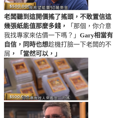
老闆聽到這開價搖了搖頭，不敢置信這
幾張紙能值那麼多錢，
「那個，你介意
我找專家來估價一下嗎？」
Gary相當有
自信，同時也想
趁機打臉一下老闆的不
屑
，「當然可以，」