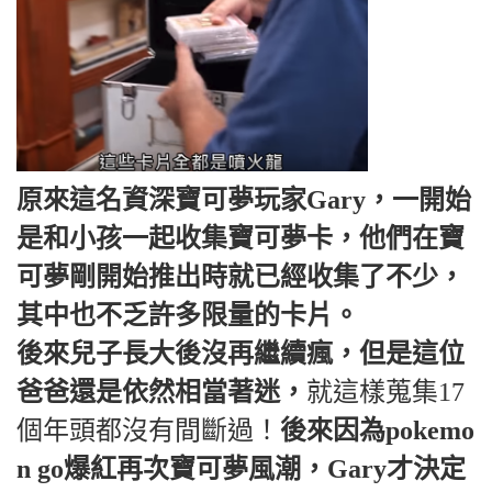
原來這名資深寶可夢玩家Gary，一開始
是和小孩一起收集寶可夢卡，他們在寶
可夢剛開始推出時就已經收集了不少，
其中也不乏許多限量的卡片。
後來兒子長大後沒再繼續瘋，但是這位
爸爸還是依然相當著迷，
就這樣蒐集17
個年頭都沒有間斷過！
後來因為pokemo
n go爆紅再次寶可夢風潮，Gary才決定