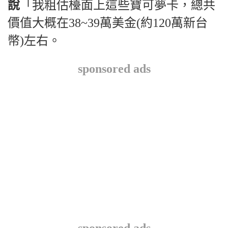
說
「我粗估檯面上這些寶可夢卡，總共
價值大概在38~39萬美金(約120萬新台
幣)左右。
sponsored ads