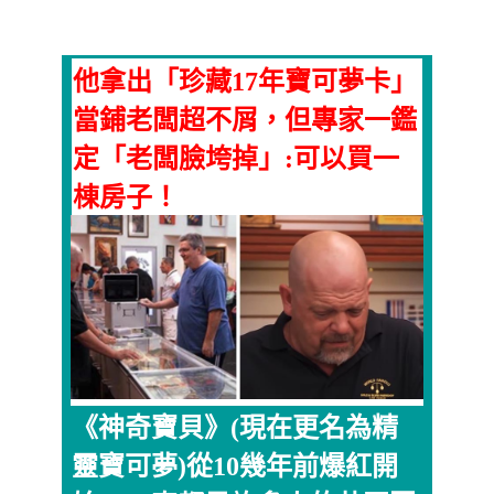
他拿出「珍藏17年寶可夢卡」
當鋪老闆超不屑，但專家一鑑
定「老闆臉垮掉」:可以買一
棟房子！
《神奇寶貝》(現在更名為精
靈寶可夢)從10幾年前爆紅開