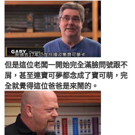
但是這位老闆一開始完全滿臉問號跟不
屑，甚至連寶可夢都念成了寶可萌，完
全就覺得這位爸爸是來鬧的。