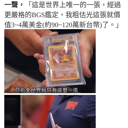
一聲，
「這是世界上唯一的一張，經過
更嚴格的BGS鑑定，我粗估光這張就價
值3~4萬美金(約90~120萬新台幣)了。」