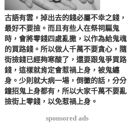
古語有雲，掉出去的錢必屬不幸之錢，
最好不要撿。而且有些人在祭祠驅鬼
時，會將零錢四處亂撒，以作為給鬼魂
的買路錢。所以做人千萬不要貪心，隨
街撿錢已經夠寒酸了，還要跟鬼爭買路
錢，這樣就肯定會惹禍上身，被鬼纏
身。少則就大病一場，倒黴的話，分分
鐘招鬼上身都有，所以大家千萬不要亂
撿街上零錢，以免惹禍上身。
sponsored ads