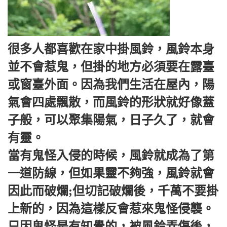
很多人都喜歡在家中掛風鈴，風鈴本身
並不會惹鬼，但掛的地方必須要在露臺
或窗臺外面。因為我們生活在屋內，陽
氣會四處飄散，而風鈴的形狀就好像蓋
子般，可以聚集陽氣，日子久了，就會
有靈。
當有鬼怪入侵的時候，風鈴就成為了第
一道防線，但如果靈不夠強，風鈴就會
因此而破爛;但切記破爛後，千萬不要掛
上新的，因為這樣反會惹來鬼怪侵襲。
只因鬼怪是有知覺的，被風鈴弄傷後，