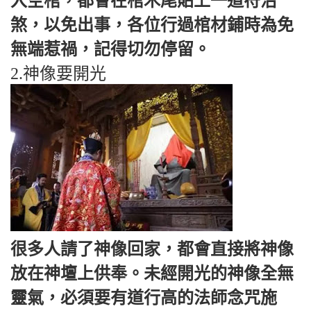
入空棺，都會在棺木尾貼上一道符治
煞，以免出事，各位行過棺材鋪時為免
無端惹禍，記得切勿停留。
2.神像要開光
很多人請了神像回家，都會直接將神像
放在神壇上供奉。未經開光的神像全無
靈氣，必須要有道行高的法師念咒施