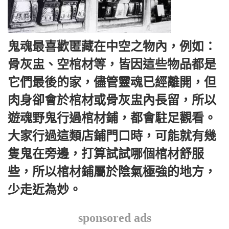
鬼魂最喜歡匿藏在中空之物內，例如：
骨灰盅、空棺材等，皆因這些物品都是
它們最後的家，儘管靈魂已經離開，但
肉身卻會於棺材或骨灰盅內長留，所以
遊魂野鬼行過棺材鋪，都會駐足觀看。
大家行過這類店鋪門口時，可能就有幾
隻鬼在旁邊，打算試試哪個棺材舒服
些，所以棺材鋪屬於陰氣極強的地方，
少走近為妙。
sponsored ads