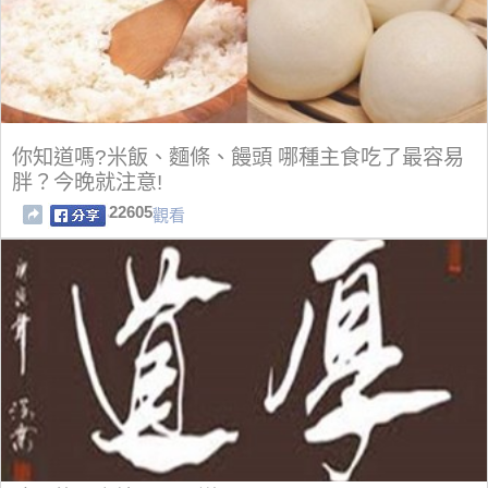
你知道嗎?米飯、麵條、饅頭 哪種主食吃了最容易
胖？今晚就注意!
22605
觀看