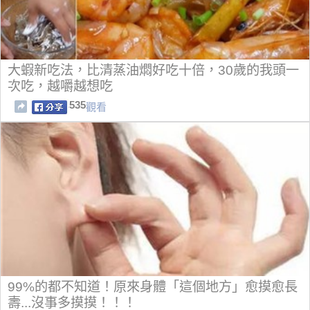
大蝦新吃法，比清蒸油燜好吃十倍，30歲的我頭一
次吃，越嚼越想吃
535
觀看
99%的都不知道！原來身體「這個地方」愈摸愈長
壽...沒事多摸摸！！！