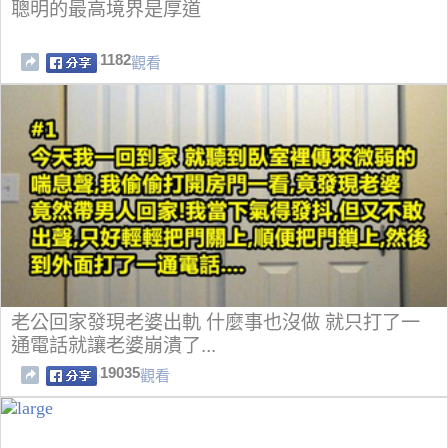
聰明的最高境界是厚道
1182
觀看
老公回家發現老婆出軌 什麼事也沒做 就只打了一
通電話就讓老婆崩潰了...
19035
觀看