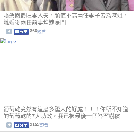
娛樂圈最旺妻人夫，顏值不高兩任妻子皆為港姐，
離婚後兩任前妻均嫁豪門
866
觀看
葡萄乾竟然有這麼多驚人的好處！！！你所不知道
的葡萄乾的7大功效，我已被最後一個答案嚇傻
2153
觀看