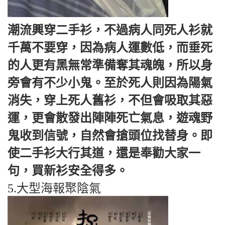
潮流興穿二手衫，不過病人同死人衫就
千萬不要穿，因為病人運數低，而垂死
的人更有黑無常準備奪其魂魄，所以身
旁會有不少小鬼。至於死人則因為陽氣
消失，穿上死人舊衫，不但會吸取其惡
運，更會散發出陣陣死亡氣息，遊魂野
鬼收到信號，自然會搶頭位找替身。即
使二手衫大行其道，還是奉勸大家一
句，買新衫安全得多。
5.大型海報聚陰氣