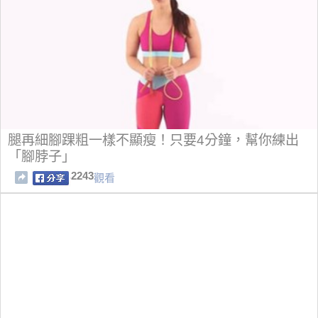
腿再細腳踝粗一樣不顯瘦！只要4分鐘，幫你練出
「腳脖子」
2243
觀看