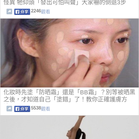
怪異 牠仰頭「發出可怕叫聲」大家嚇的倒退3步
2246
觀看
化妝時先塗「防晒霜」還是「BB霜」？別等被晒黑
之後，才知道自己「塗錯」了！教你正確護膚方
法！
5538
觀看