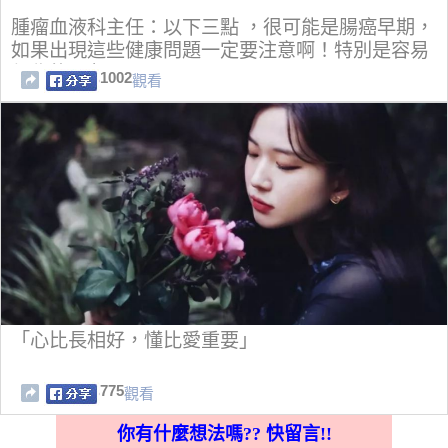
腫瘤血液科主任：以下三點 ，很可能是腸癌早期，
如果出現這些健康問題一定要注意啊！特別是容易
便秘的朋友
1002
觀看
「心比長相好，懂比愛重要」
775
觀看
你有什麼想法嗎?? 快留言!!