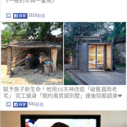
《一根釣竿與一簍魚》
1112
觀看
賦予房子新生命！他用15天神改造「破舊漏雨老
宅」 完工變身「簡約風質感別墅」連後院都超美❤
531
觀看