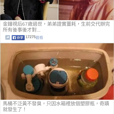
金鐘視后67歲過世，弟弟證實噩耗，生前交代辦完
所有後事後才對...
17275
觀看
馬桶不泛黃不發臭，只因水箱裡放個塑膠瓶，奇蹟
就發生了！