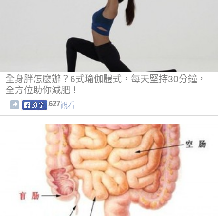
全身胖怎麼辦？6式瑜伽體式，每天堅持30分鐘，
全方位助你減肥！
627
觀看