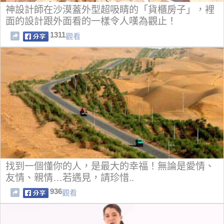
神設計師在沙漠蓋外型超吸睛的「貨櫃房子」，裡
面的設計跟外面看的一樣令人嘆為觀止！
1311
觀看
找到一個懂你的人，是最大的幸福！無論是愛情、
友情、親情…若遇見，請珍惜..
936
觀看