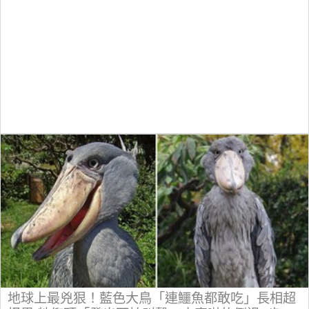
地球上最兇狠！藍色大鳥「連鱷魚都敢吃」長相超