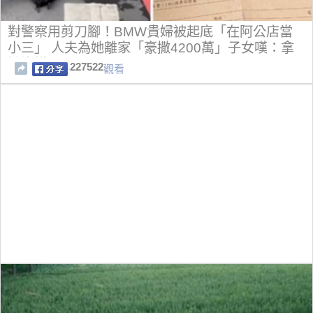
對警察用剪刀腳！BMW貴婦被起底「在阿公店當
小三」 人夫為她離家「豪撒4200萬」子女嘆：拿
她沒轍
227522
觀看