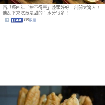
西瓜擺四年「捨不得丟」整顆好好…剖開太驚人！
他刮下來吃竟是甜的：水分很多！
990
觀看