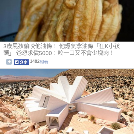
3歲屁孩偷咬他油條！ 他爆氣拿油條「狂K小孩
頭」 爸怒求償5000：咬一口又不會少塊肉！
1482
觀看