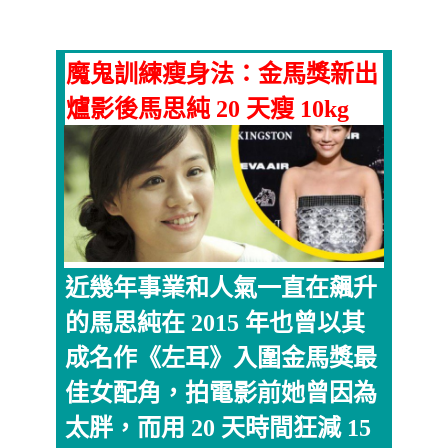
魔鬼訓練瘦身法：金馬獎新出
爐影後馬思純 20 天瘦 10kg
近幾年事業和人氣一直在飆升
的馬思純在 2015 年也曾以其
成名作《左耳》入圍金馬獎最
佳女配角，拍電影前她曾因為
太胖，而用 20 天時間狂減 15