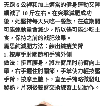
天跑 6 公裡和加上適當的健身運動又陸
續減了 10 斤左右。在突擊減肥成功
後，她堅持每天只吃一餐飯，在這期間
可能運動量會減少，所以儘可能少吃主
食，保持之前的減肥效果。
馬思純減肥方法：練出纖瘦美臂
1. 按摩手肘關節和手臂外側
做法：挺直腰身，將左臂屈肘前臂向上
舉，右手握住肘關節，手掌使力輕按壓
手臂，按摩至腋下，直至手臂略微發紅
發熱，片刻後雙臂交換練習上述動作。