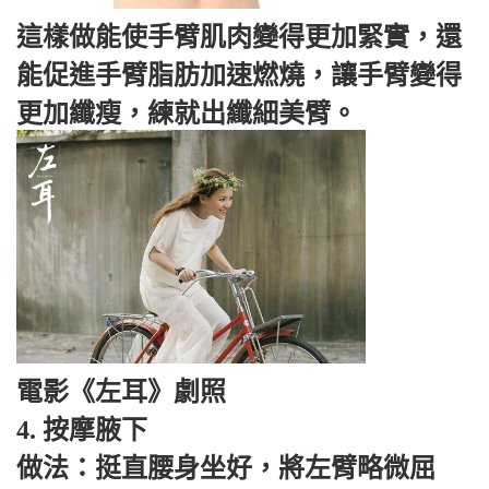
這樣做能使手臂肌肉變得更加緊實，還
能促進手臂脂肪加速燃燒，讓手臂變得
更加纖瘦，練就出纖細美臂。
電影《左耳》劇照
4. 按摩腋下
做法：挺直腰身坐好，將左臂略微屈