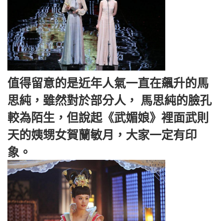
值得留意的是近年人氣一直在飆升的馬
思純，雖然對於部分人， 馬思純的臉孔
較為陌生，但說起《武媚娘》裡面武則
天的姨甥女賀蘭敏月，大家一定有印
象。