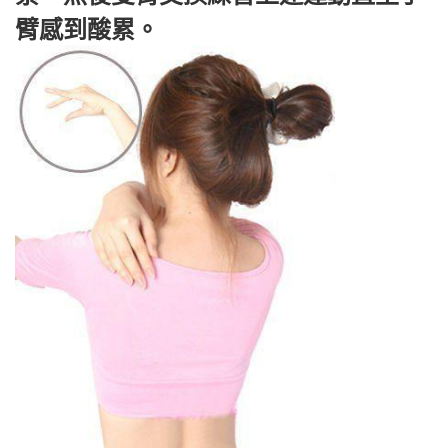
臂感到酸累。