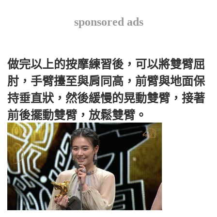
sponsored ads
做完以上的按摩練習後，可以將雙臂屈
肘，手臂擡至與肩同高，前臂與地面保
持垂直狀，然後緩慢的晃動雙臂，接著
前後擺動雙臂，放鬆雙臂。