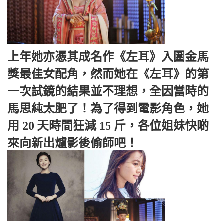
上年她亦憑其成名作《左耳》入圍金馬
獎最佳女配角，然而她在《左耳》的第
一次試鏡的結果並不理想，全因當時的
馬思純太肥了！為了得到電影角色，她
用 20 天時間狂減 15 斤，各位姐妹快啲
來向新出爐影後偷師吧！