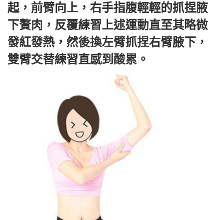
起，前臂向上，右手指腹輕輕的抓捏腋
下贅肉，反覆練習上述運動直至其略微
發紅發熱，然後換左臂抓捏右臂腋下，
雙臂交替練習直感到酸累。