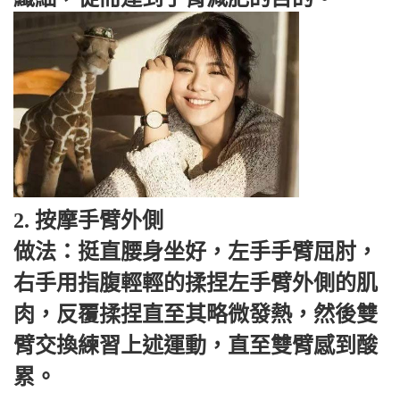
2. 按摩手臂外側
做法：挺直腰身坐好，左手手臂屈肘，
右手用指腹輕輕的揉捏左手臂外側的肌
肉，反覆揉捏直至其略微發熱，然後雙
臂交換練習上述運動，直至雙臂感到酸
累。