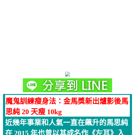
魔鬼訓練瘦身法：金馬獎新出爐影後馬
思純 20 天瘦 10kg
近幾年事業和人氣一直在飆升的馬思純
在 2015 年也曾以其成名作《左耳》入