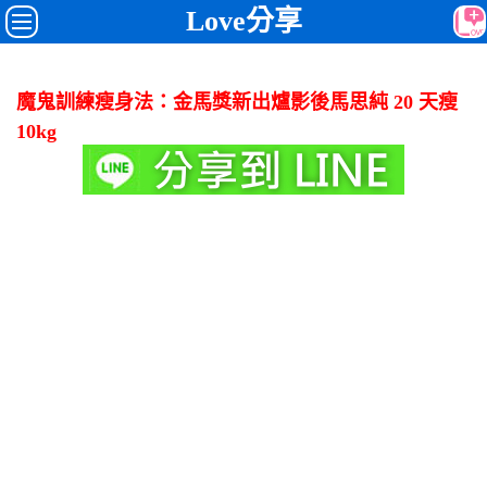
Love分享
魔鬼訓練瘦身法：金馬獎新出爐影後馬思純 20 天瘦
10kg