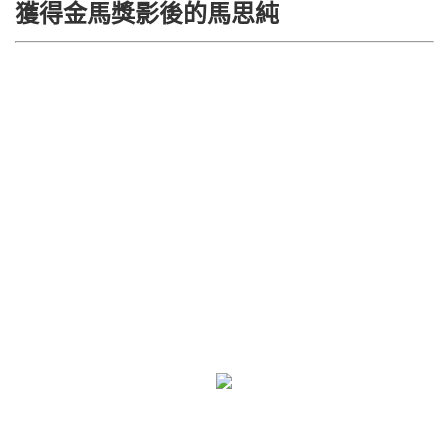
獲得金馬獎影後的馬思純