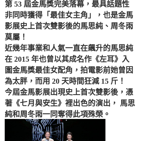
第 53 屆金馬獎完美落幕，最具話題性
非同時獲得「最佳女主角」，也是金馬
影展史上首次雙影後的馬思純、周冬雨
莫屬！
近幾年事業和人氣一直在飆升的馬思純
在 2015 年也曾以其成名作《左耳》入
圍金馬獎最佳女配角，拍電影前她曾因
為太胖，而用 20 天時間狂減 15 斤！
今屆金馬影展出現史上首次雙影後，憑
著《七月與安生》裡出色的演出， 馬思
純和周冬雨一同奪得此項殊榮。