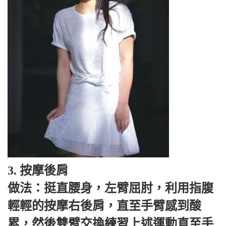
3. 按摩後肩
做法：挺直腰身，左臂屈肘，利用指腹
輕輕的按摩右後肩，直至手臂感到酸
累，然後雙臂交換練習上述運動直至手