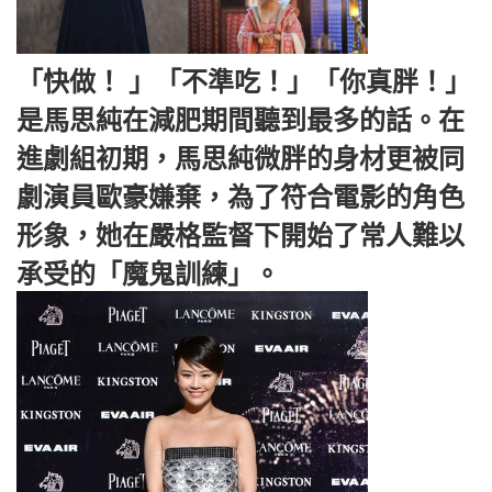
「快做！ 」「不準吃！」「你真胖！」
是馬思純在減肥期間聽到最多的話。在
進劇組初期，馬思純微胖的身材更被同
劇演員歐豪嫌棄，為了符合電影的角色
形象，她在嚴格監督下開始了常人難以
承受的「魔鬼訓練」。