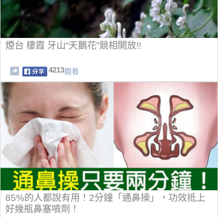
煙台 棲霞 牙山“天鵝花”競相開放!!
4213
觀看
85%的人都說有用！2分鐘「通鼻操」，功效抵上
好幾瓶鼻塞噴劑！