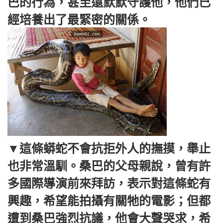
巴的行為，甚至還默默守護他，他們已
經培養出了最緊密的關係。
▼這條蟒蛇不會抗拒外人的撫摸，舉止
也非常溫馴。桑巴的父母親說，曾有許
多國際導演前來拜訪，表示對這條蛇有
興趣，希望能拍攝有關牠的電影；但都
遭到桑巴強烈抗議，他會大聲哭求，希