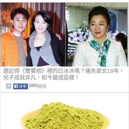
還記得《雙響炮》裡的白冰冰嗎？痛失愛女19年，
兒子成就非凡，如今變成這樣！
1001
觀看