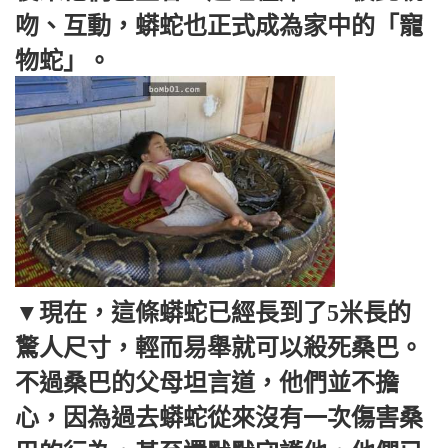
吻、互動，蟒蛇也正式成為家中的「寵
物蛇」。
▼現在，這條蟒蛇已經長到了5米長的
驚人尺寸，輕而易舉就可以殺死桑巴。
不過桑巴的父母坦言道，他們並不擔
心，因為過去蟒蛇從來沒有一次傷害桑