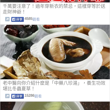
千萬要注意了！過年穿新衣的禁忌，這樣穿等於送
走財神爺！
4585
觀看
老中醫向你介紹什麼是「中藥八珍湯」，養生功效
堪比冬蟲夏草！
15286
觀看