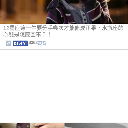
12星座這一生要分手幾次才能修成正果？水瓶座的
心態是怎麼回事？！
8362
觀看