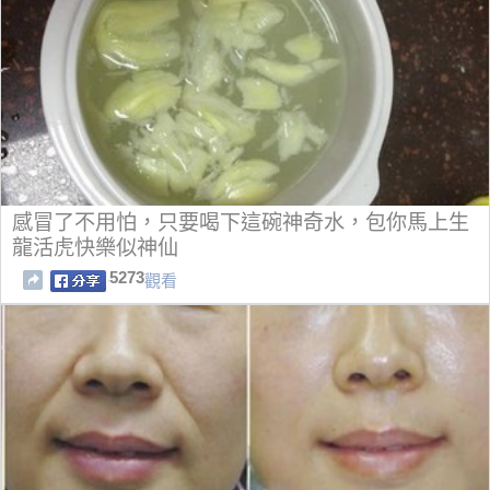
感冒了不用怕，只要喝下這碗神奇水，包你馬上生
龍活虎快樂似神仙
5273
觀看