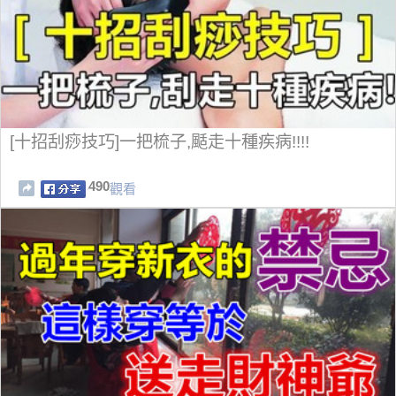
[十招刮痧技巧]一把梳子,颳走十種疾病!!!!
490
觀看