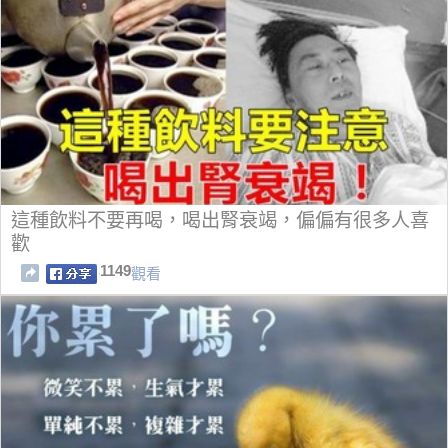
這種飲料不要再喝，喝出腎衰竭，偏偏有很多人喜
歡
1149
觀看