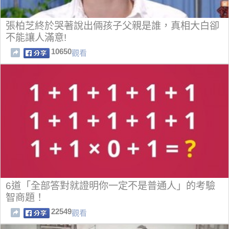
張柏芝終於哭著說出倆孩子父親是誰，真相大白卻
不能讓人滿意!
10650
觀看
6道「全部答對就證明你一定不是普通人」的考驗
智商題！
22549
觀看