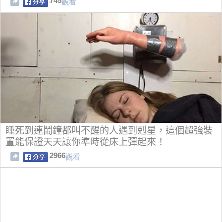
745
觀看
睡死到連鬧鐘都叫不醒的人遇到剋星，這個超強裝
置能保證天天讓你準時從床上彈起來！
2966
觀看