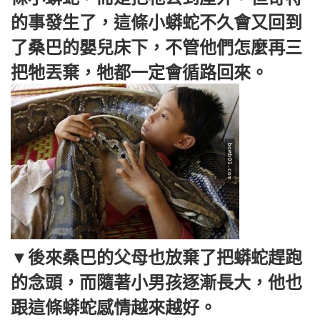
的事發生了，這條小蟒蛇不久會又回到
了桑巴的嬰兒床下，不管他們怎麼再三
把牠丟棄，牠都一定會循路回來。
▼後來桑巴的父母也放棄了把蟒蛇趕跑
的念頭，而隨著小男孩逐漸長大，他也
跟這條蟒蛇感情越來越好。