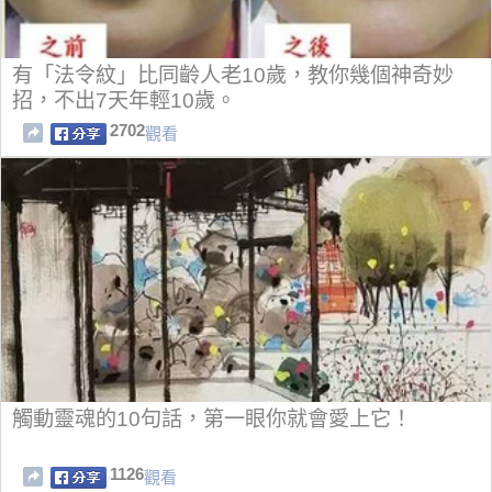
有「法令紋」比同齡人老10歲，教你幾個神奇妙
招，不出7天年輕10歲。
2702
觀看
觸動靈魂的10句話，第一眼你就會愛上它！
1126
觀看