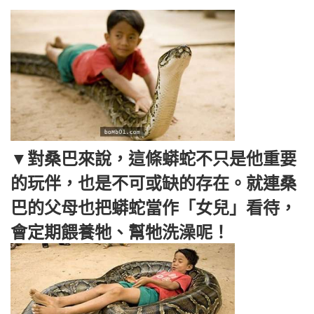
▼對桑巴來說，這條蟒蛇不只是他重要
的玩伴，也是不可或缺的存在。就連桑
巴的父母也把蟒蛇當作「女兒」看待，
會定期餵養牠、幫牠洗澡呢！