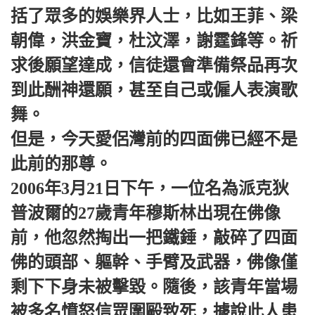
括了眾多的娛樂界人士，比如王菲、梁
朝偉，洪金寶，杜汶澤，謝霆鋒等。祈
求後願望達成，信徒還會準備祭品再次
到此酬神還願，甚至自己或僱人表演歌
舞。
但是，今天愛侶灣前的四面佛已經不是
此前的那尊。
2006年3月21日下午，一位名為派克狄
普波爾的27歲青年穆斯林出現在佛像
前，他忽然掏出一把鐵錘，敲碎了四面
佛的頭部、軀幹、手臂及武器，佛像僅
剩下下身未被擊毀。隨後，該青年當場
被多名憤怒信眾圍毆致死，據說此人患