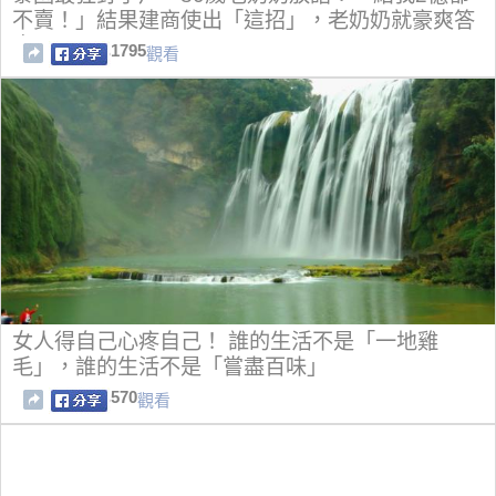
不賣！」結果建商使出「這招」，老奶奶就豪爽答
應了...
1795
觀看
女人得自己心疼自己！ 誰的生活不是「一地雞
毛」，誰的生活不是「嘗盡百味」
570
觀看