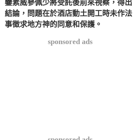
鑾素威參佩少將受託後前來視察，得出
結論，問題在於酒店動土開工時未作法
事徵求地方神的同意和保護。
sponsored ads
sponsored ads