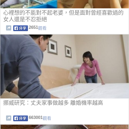
心裡想的不能對不起老婆，但是面對曾經喜歡過的
女人還是不忍拒絕
2651
觀看
挪威研究：丈夫家事做越多 離婚機率越高
663001
觀看