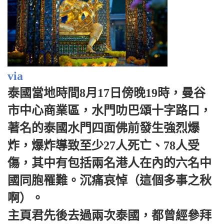
via
泰國當地時間8月17日傍晚19時，曼谷
市中心商業區，水門叻巴頌十字路口，
著名的泰國水門四面佛前發生強烈爆
炸，爆炸導致至少27人死亡、78人受
傷，其中有包括兩名港人在內的六名中
國同胞罹難。沉痛哀悼（這個多事之秋
啊）。
主頁君先後去過兩次泰國，都曾經參拜