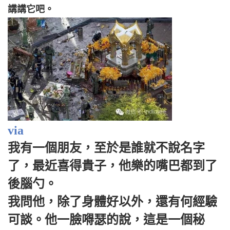
講講它吧。
via
我有一個朋友，至於是誰就不說名字
了，最近喜得貴子，他樂的嘴巴都到了
後腦勺。
我問他，除了身體好以外，還有何經驗
可談。他一臉嘚瑟的說，這是一個秘