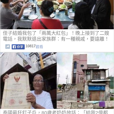
侄子結婚我包了「兩萬大紅包」！晚上接到了二嫂
電話，我默默退出家族群：有一種親戚，要遠離！
10817
觀看
泰國最狂釘子戶，80歲老奶奶放話：「給我2億都