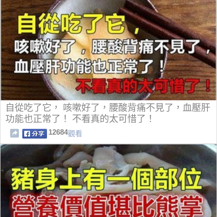
自從吃了它， 咳嗽好了，腰酸背痛不見了，血壓肝
功能也正常了！ 不看真的太可惜了！
12684
觀看