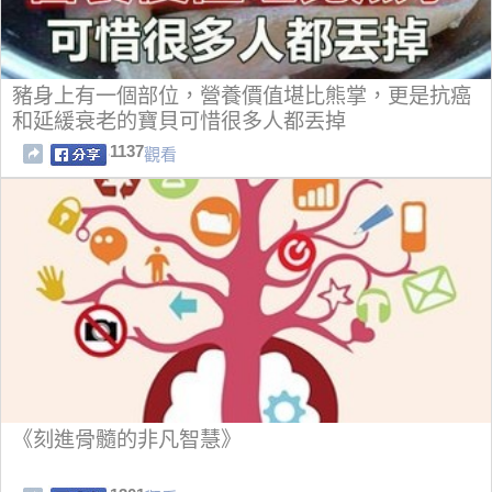
豬身上有一個部位，營養價值堪比熊掌，更是抗癌
和延緩衰老的寶貝可惜很多人都丟掉
1137
觀看
《刻進骨髓的非凡智慧》