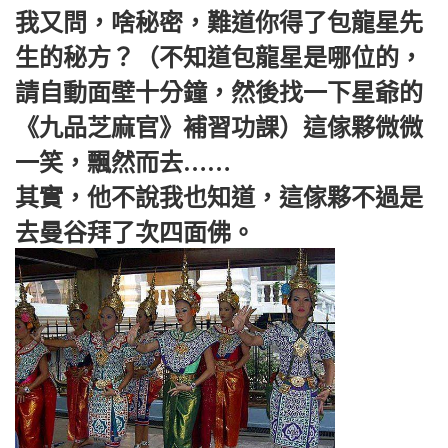
我又問，啥秘密，難道你得了包龍星先
生的秘方？（不知道包龍星是哪位的，
請自動面壁十分鐘，然後找一下星爺的
《九品芝麻官》補習功課）這傢夥微微
一笑，飄然而去……
其實，他不說我也知道，這傢夥不過是
去曼谷拜了次四面佛。