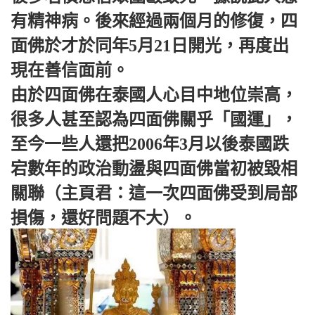
有精神病。後來經過兩個月的修復，四
面佛於才於同年5月21日開光，再度出
現在善信面前。
由於四面佛在泰國人心目中地位崇高，
很多人甚至認為四面佛關乎「國運」，
至今一些人還把2006年3月以後泰國跌
宕數年的政治動盪與四面佛當初被毀相
關聯（主頁君：這一次四面佛受到局部
損傷，還好問題不大）。