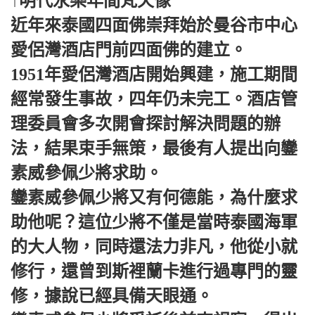
↑明代永樂年間梵天像
近年來泰國四面佛崇拜始於曼谷市中心
愛侶灣酒店門前四面佛的建立。
1951年愛侶灣酒店開始興建，施工期間
經常發生事故，四年仍未完工。酒店管
理委員會多次開會探討解決問題的辦
法，結果束手無策，最後有人提出向鑾
素威參佩少將求助。
鑾素威參佩少將又有何德能，為什麼求
助他呢？這位少將不僅是當時泰國海軍
的大人物，同時還法力非凡，他從小就
修行，還曾到斯裡蘭卡進行過專門的靈
修，據說已經具備天眼通。