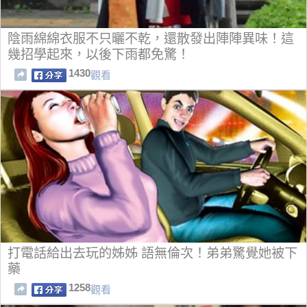
陰雨綿綿衣服不只曬不乾，還散發出陣陣異味！這
幾招學起來，以後下雨都免驚！
1430
觀看
打電話給出去玩的姊姊 語無倫次！弟弟驚覺她被下
藥
1258
觀看