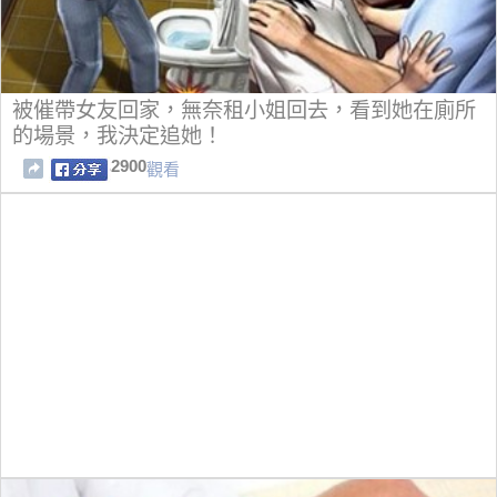
被催帶女友回家，無奈租小姐回去，看到她在廁所
的場景，我決定追她！
2900
觀看