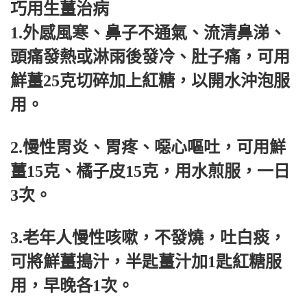
巧用生薑治病
1.外感風寒、鼻子不通氣、流清鼻涕、
頭痛發熱或淋雨後發冷、肚子痛，可用
鮮薑25克切碎加上紅糖，以開水沖泡服
用。
2.慢性胃炎、胃疼、噁心嘔吐，可用鮮
薑15克、橘子皮15克，用水煎服，一日
3次。
3.老年人慢性咳嗽，不發燒，吐白痰，
可將鮮薑搗汁，半匙薑汁加1匙紅糖服
用，早晚各1次。