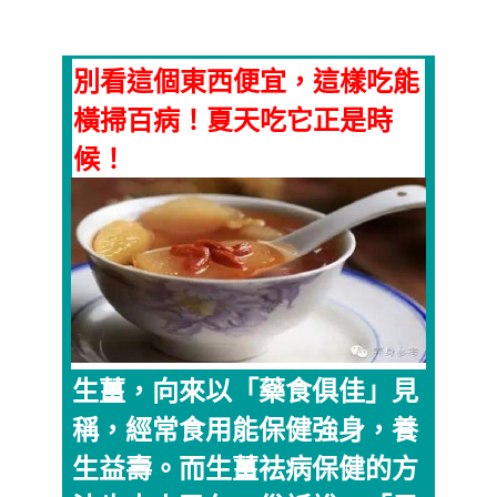
別看這個東西便宜，這樣吃能
橫掃百病！夏天吃它正是時
候！
生薑，向來以「藥食俱佳」見
稱，經常食用能保健強身，養
生益壽。而生薑祛病保健的方