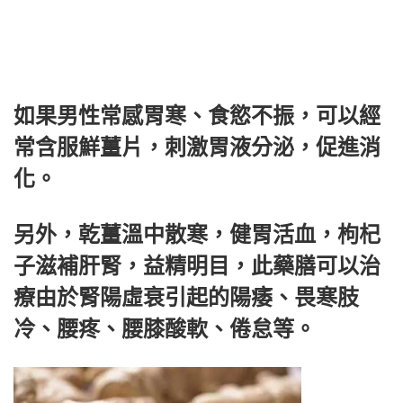
如果男性常感胃寒、食慾不振，可以經
常含服鮮薑片，刺激胃液分泌，促進消
化。
另外，乾薑溫中散寒，健胃活血，枸杞
子滋補肝腎，益精明目，此藥膳可以治
療由於腎陽虛衰引起的陽痿、畏寒肢
冷、腰疼、腰膝酸軟、倦怠等。