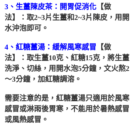
3、生薑陳皮茶：開胃促消化
【做
法】：取2~3片生薑和2~3片陳皮，用開
水沖泡即可。
4、紅糖薑湯：緩解風寒感冒
【做
法】：取生薑10克、紅糖15克，將生薑
洗淨、切絲，用開水泡5分鐘，文火熬2
～3分鐘，加紅糖調溶。
需要注意的是，紅糖薑湯只適用於風寒
感冒或淋雨後胃寒，不能用於暑熱感冒
或風熱感冒。