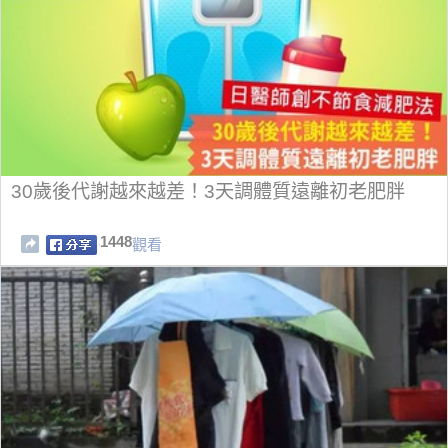
30歲後代謝越來越差！3天調體質遠離初老肥胖
1448
觀看