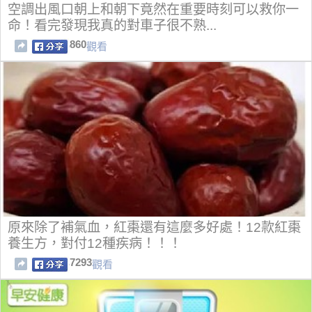
空調出風口朝上和朝下竟然在重要時刻可以救你一
命！看完發現我真的對車子很不熟...
860
觀看
原來除了補氣血，紅棗還有這麼多好處！12款紅棗
養生方，對付12種疾病！！！
7293
觀看