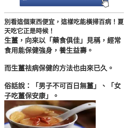
別看這個東西便宜，這樣吃能橫掃百病！夏
天吃它正是時候！
生薑，向來以「藥食俱佳」見稱，經常
食用能保健強身，養生益壽。
而生薑祛病保健的方法也由來已久。
俗話說：「男子不可百日無薑」、「女
子吃薑保安康」。