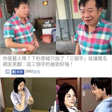
你是藝人嗎？下秒廖峻只說了「三個字」就讓萬名
網友笑翻：這三個字的後勁好強！
1502
觀看