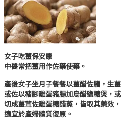
女子吃薑保安康
中醫常把薑用作佐藥使藥。
產後女子坐月子餐餐以薑醋佐膳，生薑
或佐以豬腳雞蛋豬腸加烏醋鹽糖煲，或
切成薑茸佐雞蛋糖醋蒸，皆取其藥效，
適宜於產婦體質復原。