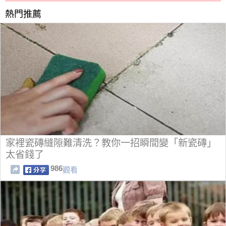
熱門推薦
家裡瓷磚縫隙難清洗？教你一招瞬間變「新瓷磚」
太省錢了
986
觀看