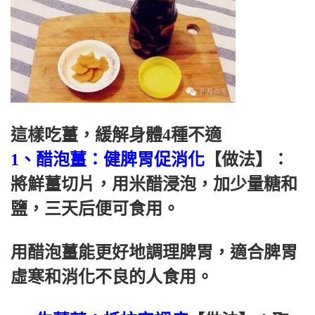
這樣吃薑，緩解身體4種不適
1、醋泡薑：健脾胃促消化
【做法】：
將鮮薑切片，用米醋浸泡，加少量糖和
鹽，三天后便可食用。
用醋泡薑能更好地調理脾胃，適合脾胃
虛寒和消化不良的人食用。