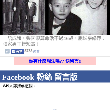
一語成讖，張國榮算命活不過46歲，胞姊張綠萍：
張家男丁皆短壽 !
5783
觀看
你有什麼想法嗎?? 快留言!!
Facebook 粉絲 留言版
849人都推薦這個。