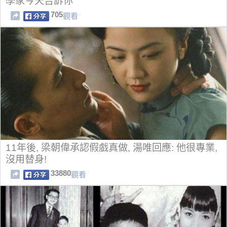
學家今天告訴你
705
觀看
11年後, 梁朝偉承認假戲真做, 湯唯回應: 他很專業,
沒用替身!
33880
觀看