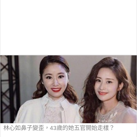
林心如鼻子變歪，43歲的她五官開始走樣？