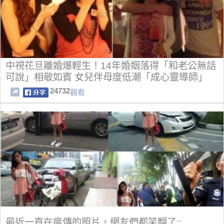
中視花旦離婚爆輕生！14年婚姻落得「和老公無話
可說」相敬如賓 女兒伴母度低潮「成心靈導師」
24732
觀看
最近一直在瘋傳的照片，網友們都笑翻了::