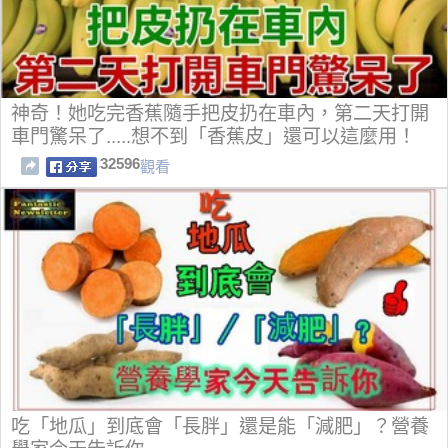
神奇！她吃完香蕉隨手把皮扔在車內，第二天打開
車門驚呆了.....想不到「香蕉皮」還可以這麼用！
32596
觀看
吃「地瓜」到底會「長胖」還是能「減肥」？營養