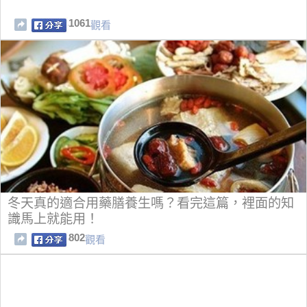
1061
觀看
冬天真的適合用藥膳養生嗎？看完這篇，裡面的知
識馬上就能用！
802
觀看