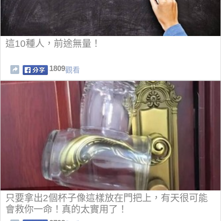
這10種人，前途無量！
1809
觀看
只要拿出2個杯子像這樣放在門把上，有天很可能
會救你一命！真的太實用了！