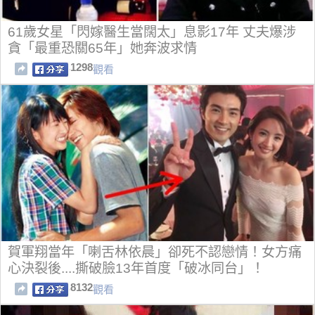
61歲女星「閃嫁醫生當闊太」息影17年 丈夫爆涉
貪「最重恐關65年」她奔波求情
1298
觀看
賀軍翔當年「喇舌林依晨」卻死不認戀情！女方痛
心決裂後....撕破臉13年首度「破冰同台」！
8132
觀看