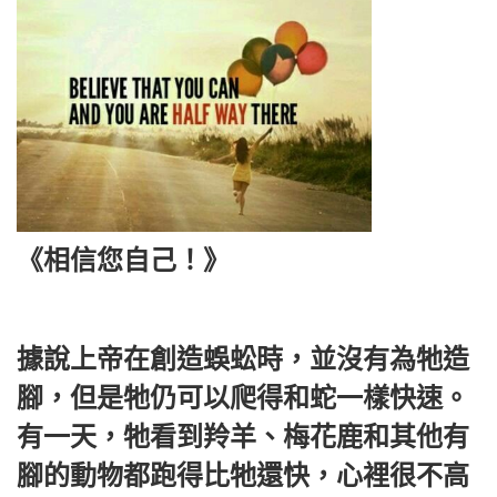
《相信您自己！》
據說上帝在創造蜈蚣時，並沒有為牠造
腳，但是牠仍可以爬得和蛇一樣快速。
有一天，牠看到羚羊、梅花鹿和其他有
腳的動物都跑得比牠還快，心裡很不高