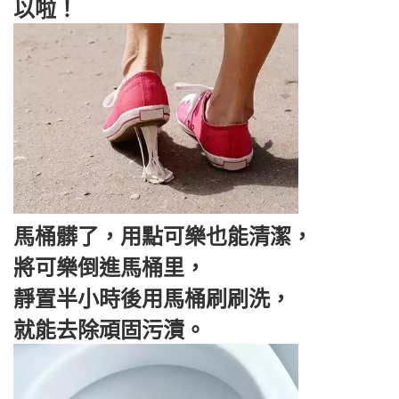
以啦！
馬桶髒了，用點可樂也能清潔，
將可樂倒進馬桶里，
靜置半小時後用馬桶刷刷洗，
就能去除頑固污漬。