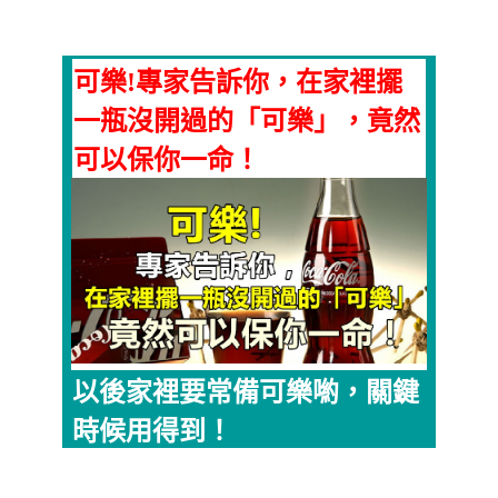
可樂!專家告訴你，在家裡擺
一瓶沒開過的「可樂」，竟然
可以保你一命！
以後家裡要常備可樂喲，關鍵
時候用得到！