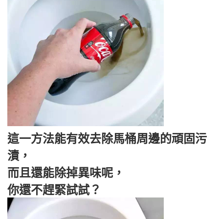
這一方法能有效去除馬桶周邊的頑固污
漬，
而且還能除掉異味呢，
你還不趕緊試試？