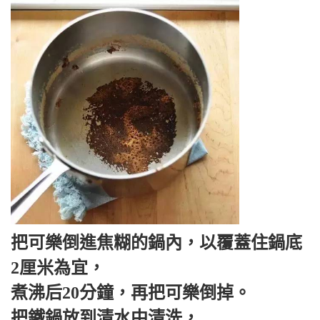
把可樂倒進焦糊的鍋內，以覆蓋住鍋底
2厘米為宜，
煮沸后20分鐘，再把可樂倒掉。
把鐵鍋放到清水中清洗，