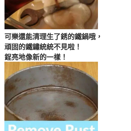
可樂還能清理生了銹的鐵鍋哦，
頑固的鐵鏽統統不見啦！
鋥亮地像新的一樣！