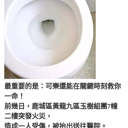
最重要的是：可樂還能在關鍵時刻救你
一命！
前幾日，鹿城區黃龍九區玉樹組團7幢
二樓突發火災，
造成一人受傷，被抬出送往醫院。