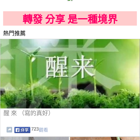
轉發 分享 是一種境界
熱門推薦
醒 來 （寫的真好）
723
觀看