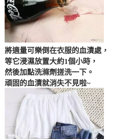
將適量可樂倒在衣服的血漬處，
等它浸濕放置大約1個小時，
然後加點洗滌劑搓洗一下。
頑固的血漬就消失不見啦~