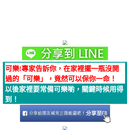
可樂!專家告訴你，在家裡擺一瓶沒開
過的「可樂」，竟然可以保你一命！
以後家裡要常備可樂喲，關鍵時候用得
到！