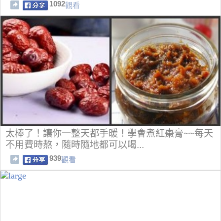
1092
觀看
太棒了！讓你一整天都手暖！學會煮紅棗膏~~每天
不用費時熬，隨時隨地都可以喝...
939
觀看