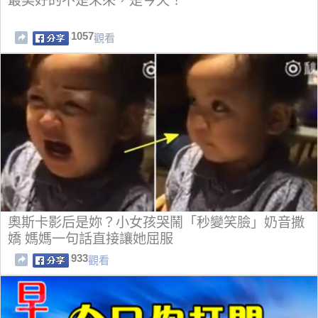
最美好的不是未來，是今天！
1057
觀看
奧斯卡影后是妳？小女孩哭鬧「秒變笑臉」奶音撒
嬌 媽媽一句話直接讓她屈服
933
觀看