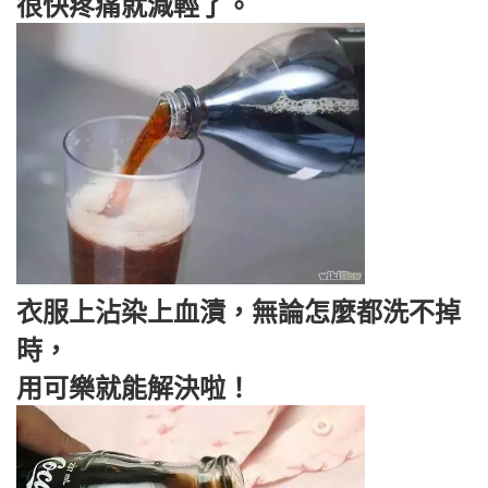
很快疼痛就減輕了。
衣服上沾染上血漬，無論怎麼都洗不掉
時，
用可樂就能解決啦！