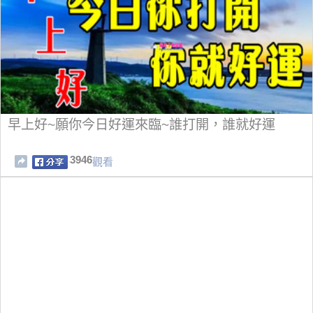
早上好~願你今日好運來臨~誰打開，誰就好運
3946
觀看