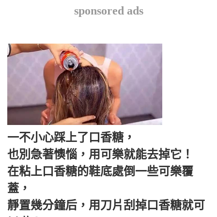
sponsored ads
一不小心踩上了口香糖，
也別急著懊惱，用可樂就能去掉它！
在粘上口香糖的鞋底處倒一些可樂覆
蓋，
靜置幾分鐘后，用刀片刮掉口香糖就可