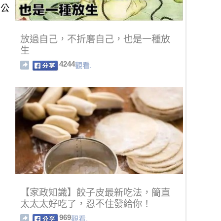
百公
放過自己，不折磨自己，也是一種放
生
4244
觀看.
【家政知識】餃子皮最新吃法，簡直
太太太好吃了，忍不住發給你！
969
觀看.