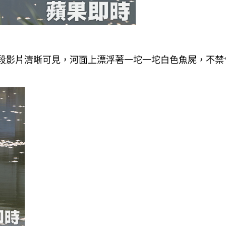
這段影片清晰可見，河面上漂浮著一坨一坨白色魚屍，不禁