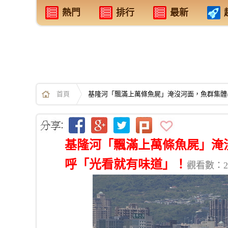
熱門
排行
最新
首頁
基隆河「飄滿上萬條魚屍」淹沒河面，魚群集體暴
基隆河「飄滿上萬條魚屍」淹沒
呼「光看就有味道」！
觀看數：22