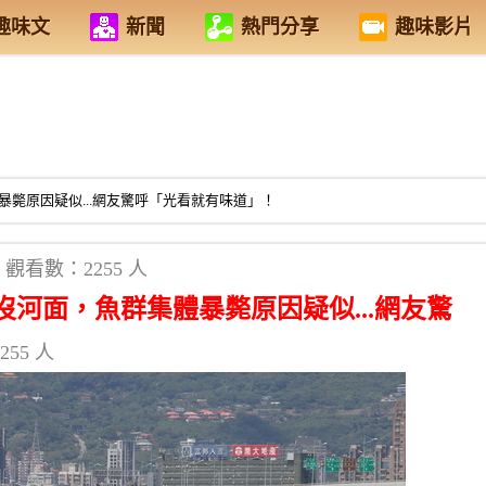
趣味文
新聞
熱門分享
趣味影片
斃原因疑似...網友驚呼「光看就有味道」！
觀看數：2255 人
河面，魚群集體暴斃原因疑似...網友驚
55 人