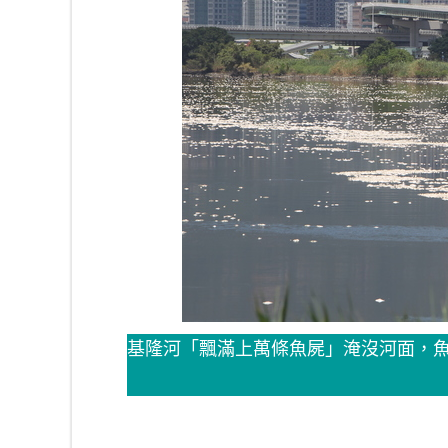
基隆河「飄滿上萬條魚屍」淹沒河面，魚