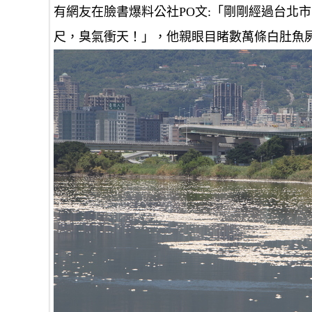
有網友在臉書爆料公社PO文:「剛剛經過台北
尺，臭氣衝天！」，他親眼目睹數萬條白肚魚