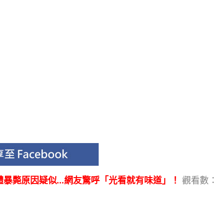
暴斃原因疑似...網友驚呼「光看就有味道」！
觀看數：