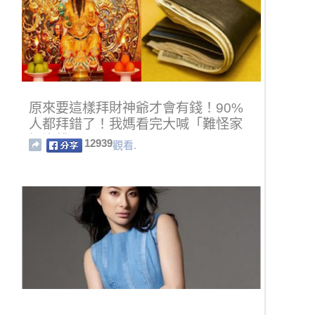
原來要這樣拜財神爺才會有錢！90%
人都拜錯了！我媽看完大喊「難怪家
裡沒錢」！!
12939
觀看.