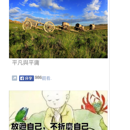
平凡與平庸
986
觀看.