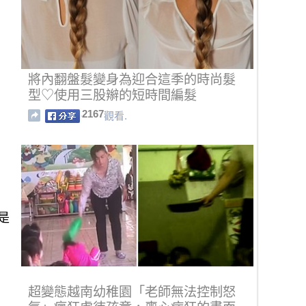
將內翻盤髮變身為迎合這季的時尚髮
型♡使用三股辮的短時間編髮
2167
觀看.
是
超變態越南幼稚園「老師無法控制怒