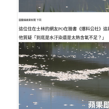
圖翻攝蘋果新聞 下同
這位住在士林的網友PO在臉書《爆料公社》
他質疑「到底是水汙染還是太熱含氧不足？」