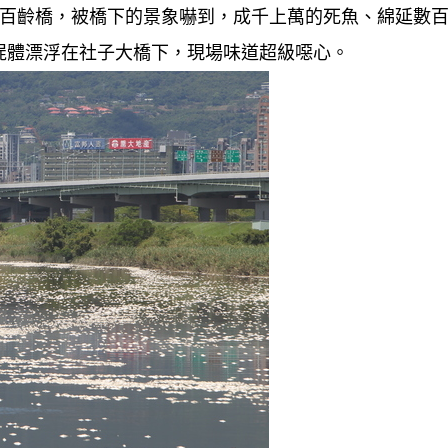
市百齡橋，被橋下的景象嚇到，成千上萬的死魚、綿延數
屍體漂浮在社子大橋下，現場味道超級噁心。