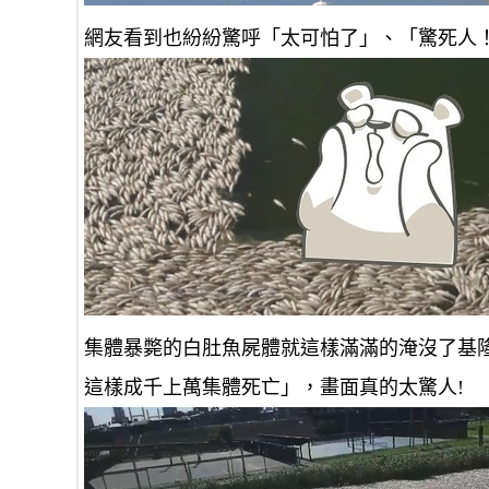
網友看到也紛紛驚呼「太可怕了」、「驚死人
集體暴斃的白肚魚屍體就這樣滿滿的淹沒了基
這樣成千上萬集體死亡」，畫面真的太驚人!