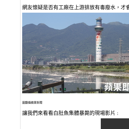
網友懷疑是否有工廠在上游排放有毒廢水，才
圖翻攝蘋果新聞
讓我們來看看白肚魚集體暴斃的現場影片 :