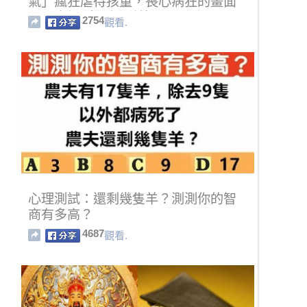
氣」瘋狂虐待孩童，喪心病狂的畫面
不忍直視（內有影片）
2754
觀看.
心理測試：還剩幾隻羊？測測你的智
商有多高？
4687
觀看.