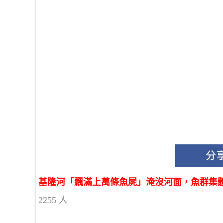
基隆河「飄滿上萬條魚屍」淹沒河面，魚群集體
2255 人