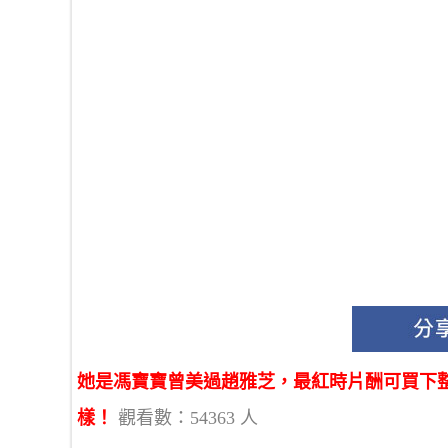
她是馮寶寶曾美過趙雅芝，最紅時片酬可買下
樣！
觀看數：54363 人