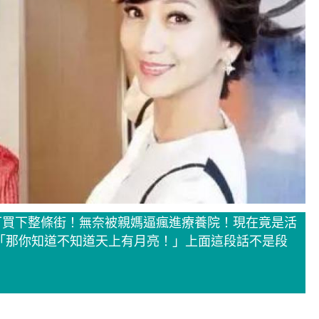
可買下整條街！無奈被親媽逼瘋進療養院！現在竟是活
「那你知道不知道天上有月亮！」上面這段話不是段