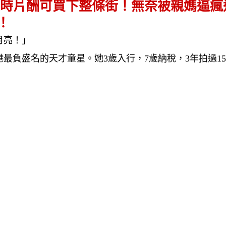
時片酬可買下整條街！無奈被親媽逼瘋
！
月亮！」
最負盛名的天才童星。她3歲入行，7歲納稅，3年拍過15