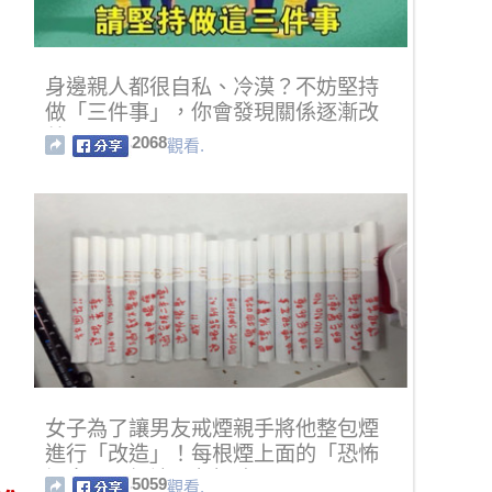
身邊親人都很自私、冷漠？不妨堅持
做「三件事」，你會發現關係逐漸改
善！
2068
觀看.
女子為了讓男友戒煙親手將他整包煙
進行「改造」！每根煙上面的「恐怖
訊息」已經讓男友投降了...
5059
觀看.