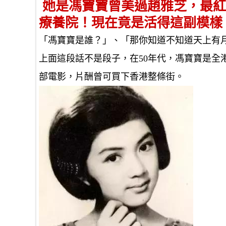
她是馮寶寶曾美過趙雅芝，最紅
療養院！現在竟是活得這副模樣
「馮寶寶是誰？」、「那你知道不知道天上有
上面這段話不是段子，在50年代，馮寶寶是全港
部電影，片酬曾可買下香港整條街。