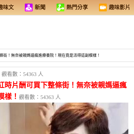
趣味文
新聞
熱門分享
趣味影片
條街！無奈被親媽逼瘋進療養院！現在竟是活得這副模樣！
觀看數：54363 人
紅時片酬可買下整條街！無奈被親媽逼瘋
模樣！
觀看數：54363 人