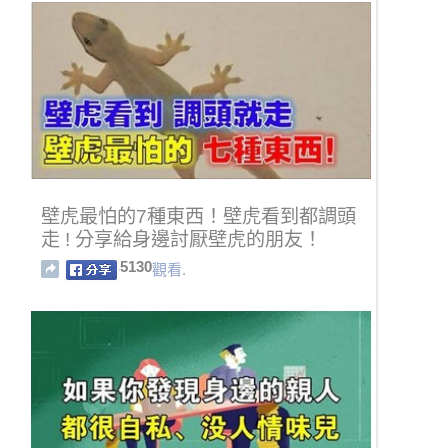
壁虎最怕的7種東西！壁虎看到都調頭
走 ! 分享給身邊討厭壁虎的朋友！
5130
觀看.