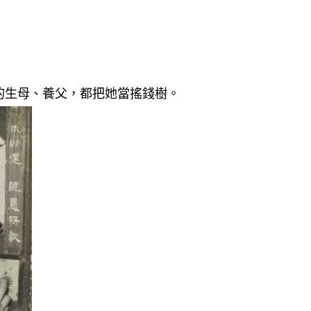
的生母、養父，都把她當搖錢樹。