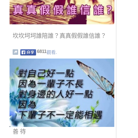
坎坎坷坷誰陪誰？真真假假誰信誰？
6811
觀看.
善 待