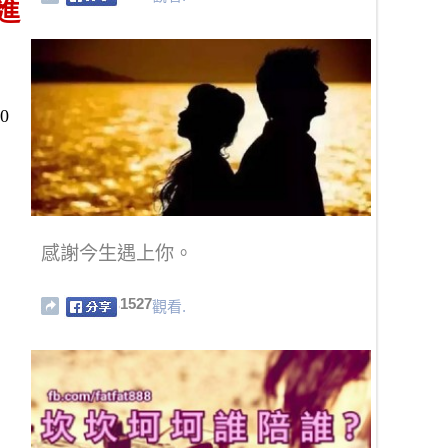
進
0
感謝今生遇上你。
1527
觀看.