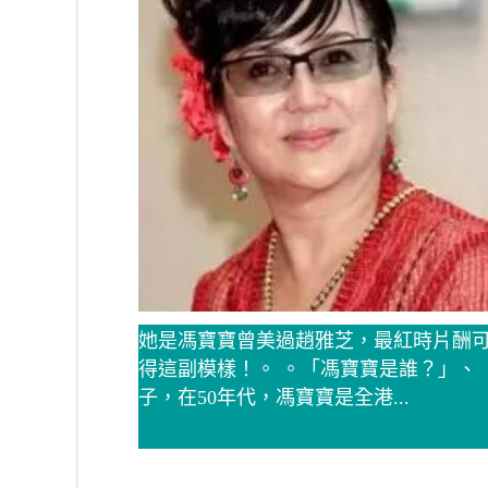
她是馮寶寶曾美過趙雅芝，最紅時片酬
得這副模樣！。 。「馮寶寶是誰？」、
子，在50年代，馮寶寶是全港...