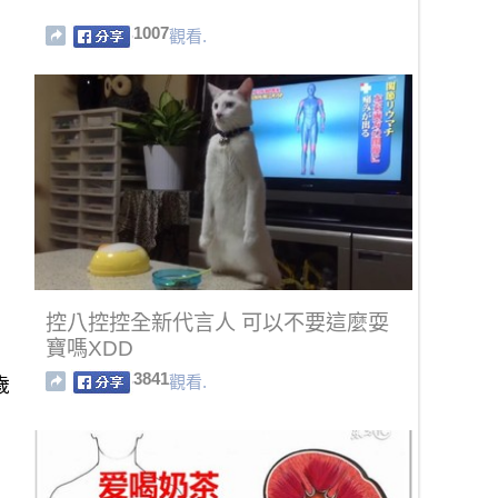
1007
觀看.
控八控控全新代言人 可以不要這麼耍
寶嗎XDD
3841
觀看.
歲