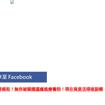
整條街！無奈被親媽逼瘋進療養院！現在竟是活得這副模