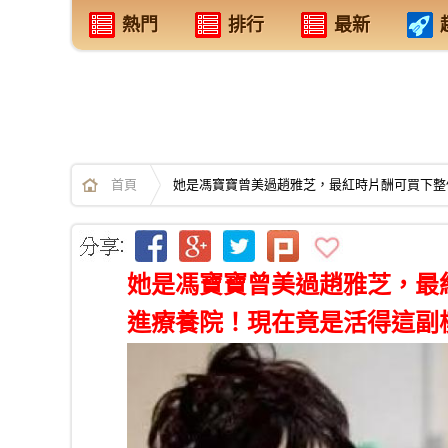
熱門
排行
最新
首頁
她是馮寶寶曾美過趙雅芝，最紅時片酬可買下整
她是馮寶寶曾美過趙雅芝，最
進療養院！現在竟是活得這副