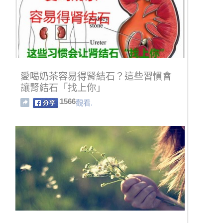
愛喝奶茶容易得腎結石？這些習慣會
讓腎結石「找上你」
1566
觀看.