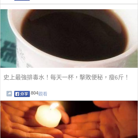
史上最強排毒水！每天一杯，擊敗便秘，瘦6斤！
804
觀看