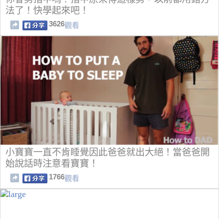
法了！快學起來吧！
3626
觀看
小寶寶一直不肯睡覺因此爸爸就出大絕！當爸爸開
始說話時注意看寶寶！
1766
觀看