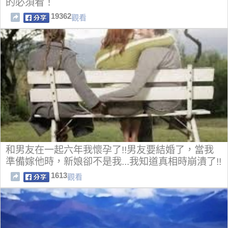
的必須看！
19362
觀看
和男友在一起六年我懷孕了!!男友要結婚了，當我
準備嫁他時，新娘卻不是我...我知道真相時崩潰了!!
1613
觀看