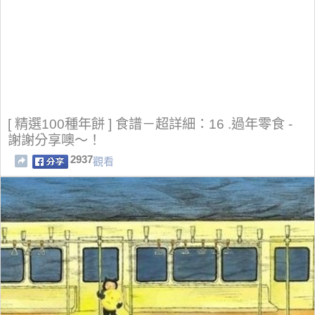
[ 精選100種年餅 ] 食譜－超詳細：16 .過年零食 -
謝謝分享噢～！
2937
觀看