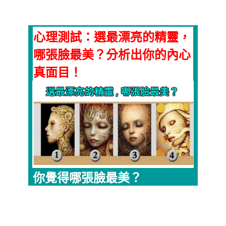
心理測試：選最漂亮的精靈，
哪張臉最美？分析出你的內心
真面目！
你覺得哪張臉最美？