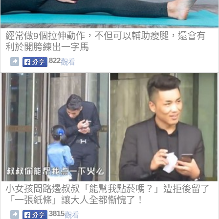
經常做9個拉伸動作，不但可以輔助瘦腿，還會有
利於開胯練出一字馬
822
觀看
小女孩問路邊叔叔「能幫我點菸嗎？」遭拒後留了
「一張紙條」讓大人全都慚愧了！
3815
觀看