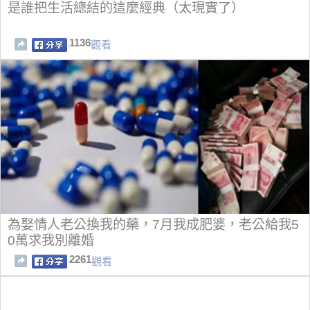
是誰把生活總結的這麼經典（太現實了）
1136
觀看
為娶情人老公換我的藥，7月我成肥婆，老公給我5
0萬求我別離婚
2261
觀看