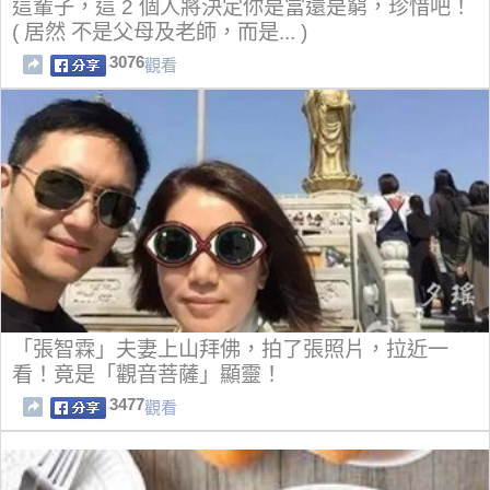
這輩子，這 2 個人將決定你是富還是窮，珍惜吧！
( 居然 不是父母及老師，而是... )
3076
觀看
「張智霖」夫妻上山拜佛，拍了張照片，拉近一
看！竟是「觀音菩薩」顯靈！
3477
觀看