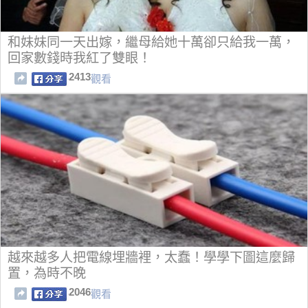
和妹妹同一天出嫁，繼母給她十萬卻只給我一萬，
回家數錢時我紅了雙眼！
2413
觀看
越來越多人把電線埋牆裡，太蠢！學學下圖這麼歸
置，為時不晚
2046
觀看