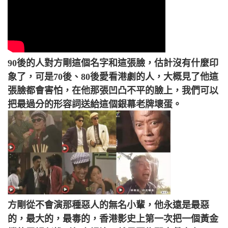
90後的人對方剛這個名字和這張臉，估計沒有什麼印
象了，可是70後、80後愛看港劇的人，大概見了他這
張臉都會害怕，在他那張凹凸不平的臉上，我們可以
把最過分的形容詞送給這個銀幕老牌壞蛋。
方剛從不會演那種惡人的無名小輩，他永遠是最惡
的，最大的，最毒的，香港影史上第一次把一個黃金