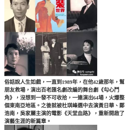
俗話說人生如戲，一直到1989年，在他42歲那年，幫
朋友救場，演出百老匯名劇改編的舞台劇《勾心鬥
角》，沒想到一發不可收拾，一連演出64場，火爆整
個東南亞地區。之後就被杜琪峰選中去演黃日華、鄭
浩南，吳家麗主演的電影《天堂血路》，重新開啟了
演藝生涯的新篇章。