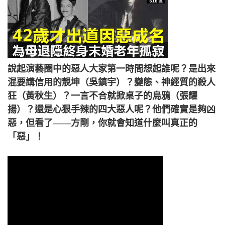
說起演藝圈中的惡人大家第一時間想起誰呢？是出來
混要講信用的靚坤（吳鎮宇）？變態、神經質的殺人
狂（黃秋生）？一言不合就掀桌子的烏鴉（張耀
揚）？還是心狠手辣的四大惡人呢？他們確實是夠凶
惡，但看了——方剛，你就會知道什麼叫真正的
「惡」！