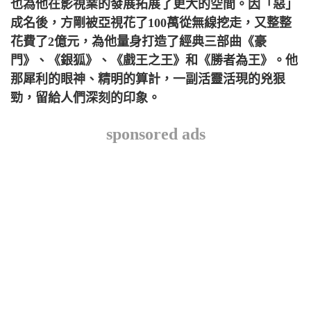
也為他在影視業的發展拓展了更大的空間。因「惡」
成名後，方剛被亞視花了100萬從無線挖走，又整整
花費了2億元，為他量身打造了經典三部曲《豪
門》、《銀狐》、《戲王之王》和《勝者為王》。他
那犀利的眼神、精明的算計，一副活靈活現的兇狠
勁，留給人們深刻的印象。
sponsored ads