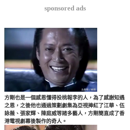
sponsored ads
方剛也是一個感恩懂得投桃報李的人，為了感謝知遇
之恩，之後他也通過策劃劇集為亞視捧紅了江華、伍
詠薇、張家輝、陳庭威等諸多藝人，方剛簡直成了香
港電視劇幕後製作的奇人。