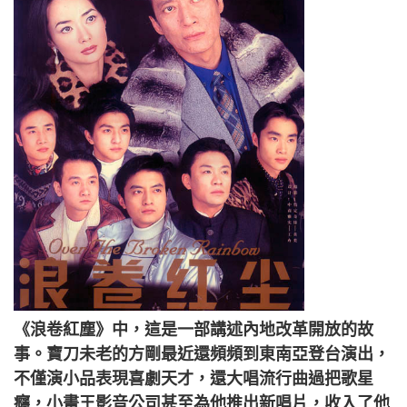
《浪卷紅塵》中，這是一部講述內地改革開放的故
事。寶刀未老的方剛最近還頻頻到東南亞登台演出，
不僅演小品表現喜劇天才，還大唱流行曲過把歌星
癮，小畫王影音公司甚至為他推出新唱片，收入了他