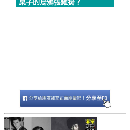
桌子的烏鴉張耀揚？