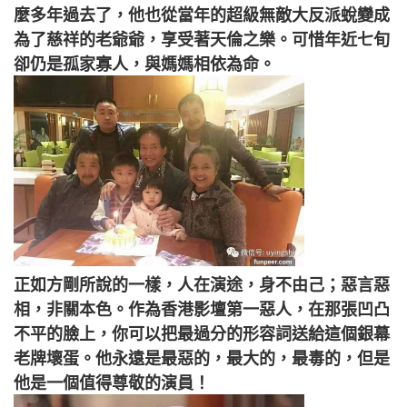
麼多年過去了，他也從當年的超級無敵大反派蛻變成
為了慈祥的老爺爺，享受著天倫之樂。可惜年近七旬
卻仍是孤家寡人，與媽媽相依為命。
正如方剛所說的一樣，人在演途，身不由己；惡言惡
相，非關本色。作為香港影壇第一惡人，在那張凹凸
不平的臉上，你可以把最過分的形容詞送給這個銀幕
老牌壞蛋。他永遠是最惡的，最大的，最毒的，但是
他是一個值得尊敬的演員！