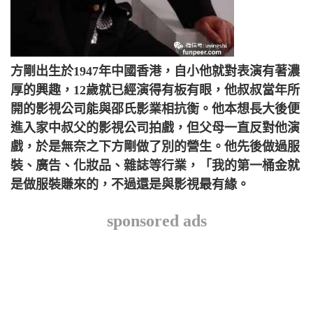
方剛出生於1947年中國香港，自小他就對表演有著濃
厚的興趣，12歲就已經演得有板有眼，他叔叔當年所
開的影視公司能與邵氏影業相抗衡。他本想長大後便
進入家中叔父的影視公司拍戲，但父母一直反對他演
戲，於是無奈之下方剛做了別的營生。他先後做過服
裝、廣告、化妝品、雜誌等行業，「我的第一桶金就
是做服裝賺來的，不過還是與影視最有緣。
sponsored ads