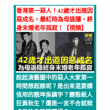
香港第一惡人！42歲才出道因
惡成名，最紅時為母退隱，終
身末婚老年孤寂！【視頻】
說起演藝圈中的惡人大家第一
時間想起誰呢？是出來混要講
信用的靚坤吳鎮宇？變態殺人
狂黃秋生？還是一言不合就掀