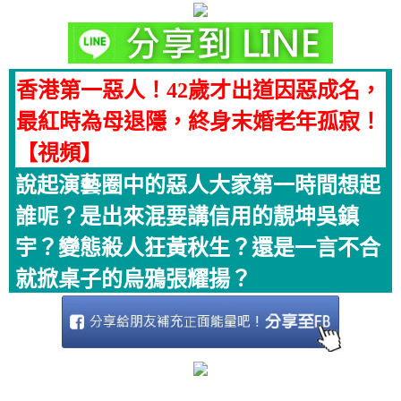
香港第一惡人！42歲才出道因惡成名，
最紅時為母退隱，終身末婚老年孤寂！
【視頻】
說起演藝圈中的惡人大家第一時間想起
誰呢？是出來混要講信用的靚坤吳鎮
宇？變態殺人狂黃秋生？還是一言不合
就掀桌子的烏鴉張耀揚？