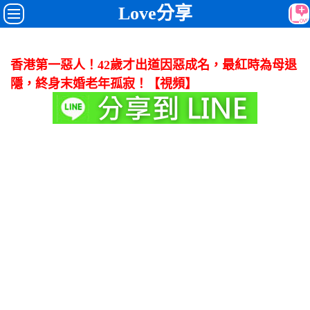
Love分享
香港第一惡人！42歲才出道因惡成名，最紅時為母退
隱，終身末婚老年孤寂！【視頻】