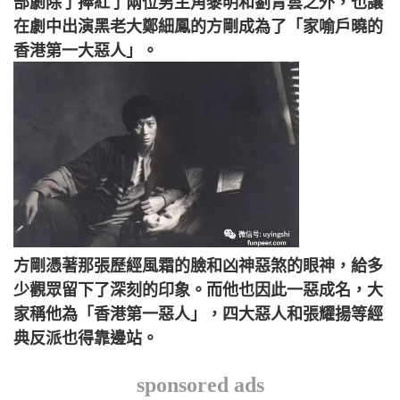
部劇除了捧紅了兩位男主角黎明和劉青雲之外，也讓
在劇中出演黑老大鄭細鳳的方剛成為了「家喻戶曉的
香港第一大惡人」。
方剛憑著那張歷經風霜的臉和凶神惡煞的眼神，給多
少觀眾留下了深刻的印象。而他也因此一惡成名，大
家稱他為「香港第一惡人」，四大惡人和張耀揚等經
典反派也得靠邊站。
sponsored ads