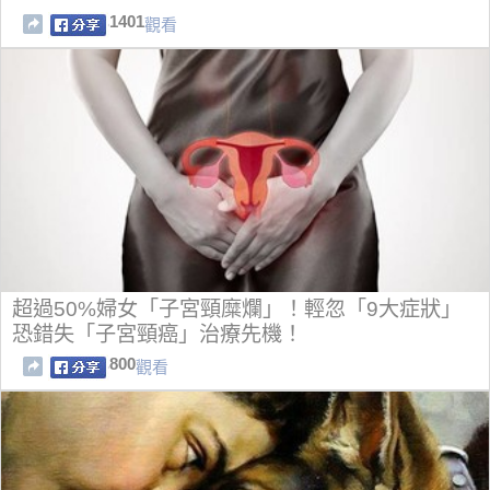
1401
觀看
超過50%婦女「子宮頸糜爛」！輕忽「9大症狀」
恐錯失「子宮頸癌」治療先機！
800
觀看