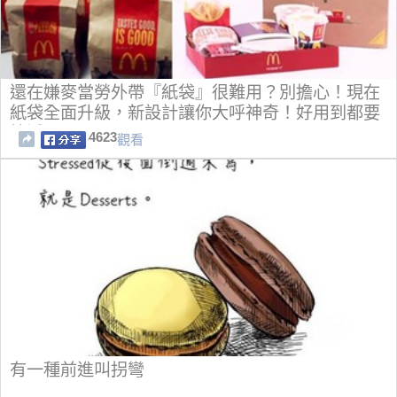
還在嫌麥當勞外帶『紙袋』很難用？別擔心！現在
紙袋全面升級，新設計讓你大呼神奇！好用到都要
掉淚了...
4623
觀看
有一種前進叫拐彎