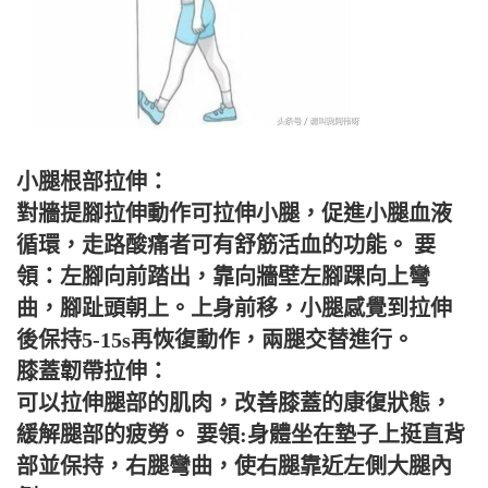
小腿根部拉伸：
對牆提腳拉伸動作可拉伸小腿，促進小腿血液
循環，走路酸痛者可有舒筋活血的功能。 要
領：左腳向前踏出，靠向牆壁左腳踝向上彎
曲，腳趾頭朝上。上身前移，小腿感覺到拉伸
後保持5-15s再恢復動作，兩腿交替進行。
膝蓋韌帶拉伸：
可以拉伸腿部的肌肉，改善膝蓋的康復狀態，
緩解腿部的疲勞。 要領:身體坐在墊子上挺直背
部並保持，右腿彎曲，使右腿靠近左側大腿內