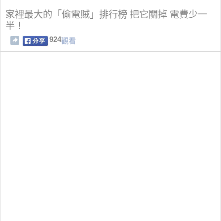
家裡最大的「偷電賊」排行榜 把它關掉 電費少一
半！
924
觀看