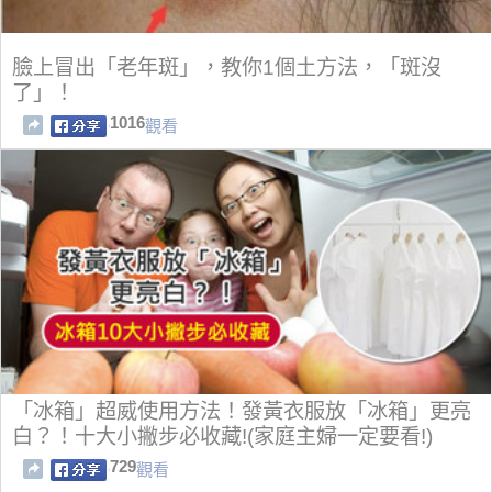
臉上冒出「老年斑」，教你1個土方法，「斑沒
了」！
1016
觀看
「冰箱」超威使用方法！發黃衣服放「冰箱」更亮
白？！十大小撇步必收藏!(家庭主婦一定要看!)
729
觀看