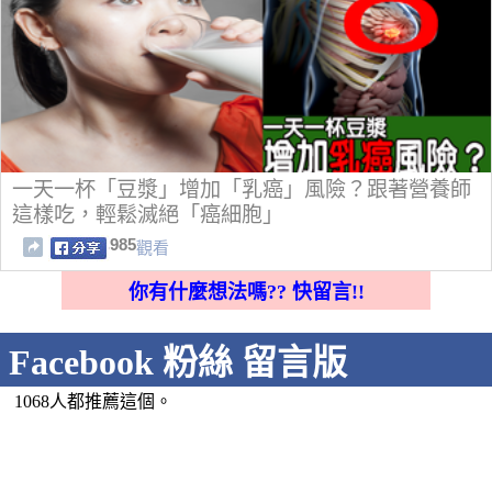
一天一杯「豆漿」增加「乳癌」風險？跟著營養師
這樣吃，輕鬆滅絕「癌細胞」
985
觀看
你有什麼想法嗎?? 快留言!!
Facebook 粉絲 留言版
1068人都推薦這個。