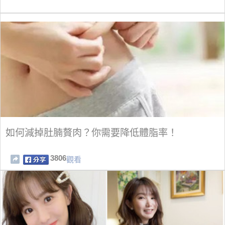
如何減掉肚腩贅肉？你需要降低體脂率！
3806
觀看