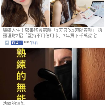
翻轉人生！郭書瑤最窮時「1天只吃1碗陽春麵」 透
露理財3招「堅持不用信用卡」7年買下千萬豪宅
1087
觀看
熟練的無能