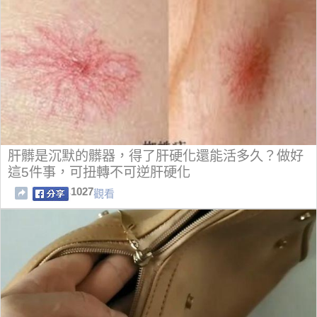
肝髒是沉默的髒器，得了肝硬化還能活多久？做好
這5件事，可扭轉不可逆肝硬化
1027
觀看