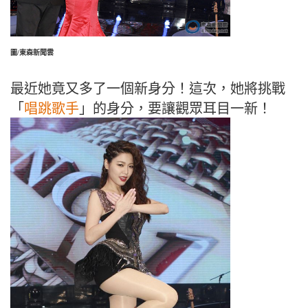
圖/東森新聞雲
最近她竟又多了一個新身分！這次，她將挑戰
「
唱跳歌手
」的身分，要讓觀眾耳目一新！