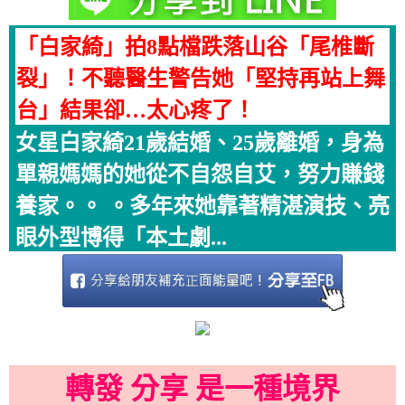
「白家綺」拍8點檔跌落山谷「尾椎斷
裂」！不聽醫生警告她「堅持再站上舞
台」結果卻…太心疼了！
女星白家綺21歲結婚、25歲離婚，身為
單親媽媽的她從不自怨自艾，努力賺錢
養家。。 。多年來她靠著精湛演技、亮
眼外型博得「本土劇...
轉發 分享 是一種境界