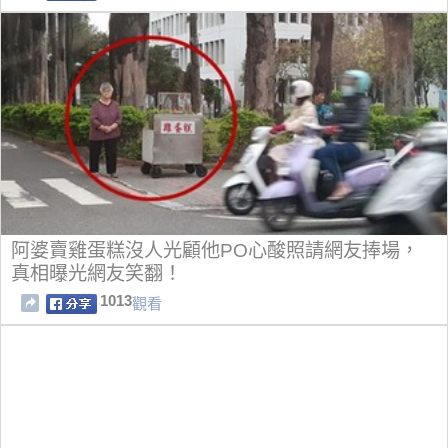
阿婆賣雞蛋糕沒人光顧他PO心酸照請網友捧場，
真相曝光網友笑翻！
1013
觀看