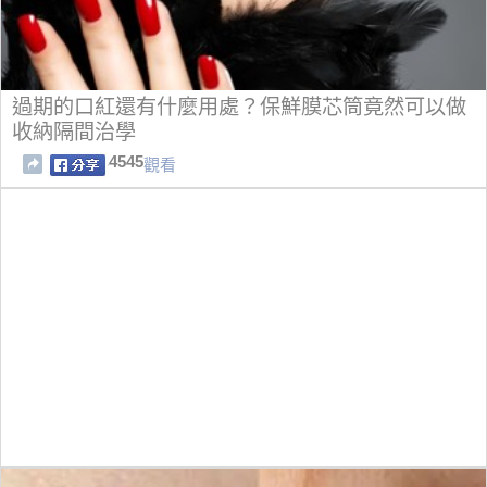
過期的口紅還有什麼用處？保鮮膜芯筒竟然可以做
收納隔間治學
4545
觀看