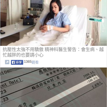
抗壓性太強不用驕傲 精神科醫生警告：會生病、越
忙越胖的也要請小心
1365
觀看