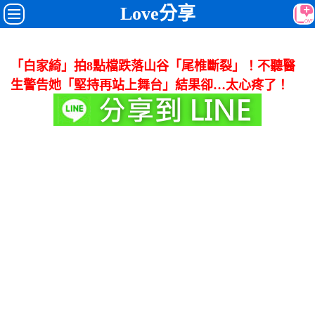
Love分享
「白家綺」拍8點檔跌落山谷「尾椎斷裂」！不聽醫
生警告她「堅持再站上舞台」結果卻…太心疼了！