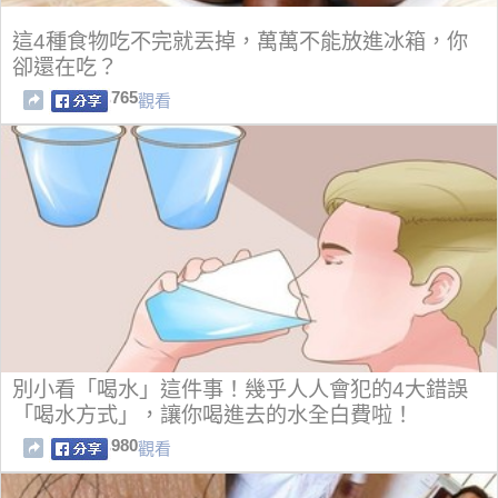
這4種食物吃不完就丟掉，萬萬不能放進冰箱，你
卻還在吃？
765
觀看
別小看「喝水」這件事！幾乎人人會犯的4大錯誤
「喝水方式」，讓你喝進去的水全白費啦！
980
觀看