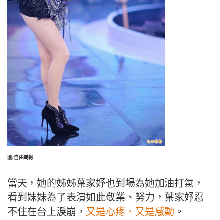
圖/自由時報
當天，她的姊姊葉家妤也到場為她加油打氣，
看到妹妹為了表演如此敬業、努力，葉家妤忍
不住在台上淚崩，
又是心疼、又是感動
。