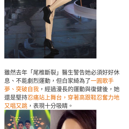
雖然去年「尾椎斷裂」醫生警告她必須好好休
息、不能劇烈運動，但白家綺為了
一圓歌手
夢、突破自我
，經過漫長的運動與復健後，她
還是堅持
忍痛站上舞台，穿著高跟鞋忍奮力地
又唱又跳
，表現十分吸睛。