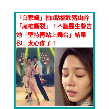
「白家綺」拍8點檔跌落山谷
「尾椎斷裂」！不聽醫生警告
她「堅持再站上舞台」結果
卻…太心疼了！