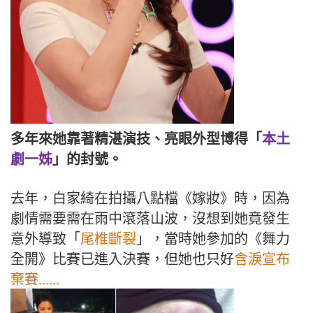
多年來她靠著精湛演技、亮眼外型博得「
本土
劇一姊
」的封號。
去年，白家綺在拍攝八點檔《嫁妝》時，因為
劇情需要需在雨中滾落山波，沒想到她竟發生
意外導致「
尾椎斷裂
」，當時她參加的《舞力
全開》比賽已進入決賽，但她也只好
含淚宣布
棄賽......