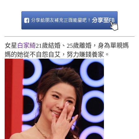
女星
白家綺
21歲結婚、25歲離婚，身為單親媽
媽的她從不自怨自艾，努力賺錢養家。