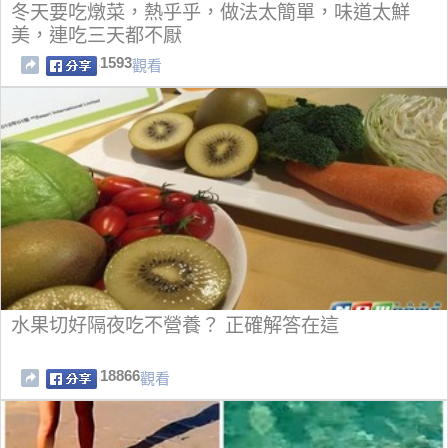
冬天要吃燉菜，熱乎乎，做法太簡單，味道太鮮
美，連吃三天都不厭
1593
觀看
水果切好隔夜吃不營養？ 正確解答在這
18866
觀看