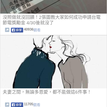
沒照做就沒回饋！2張圖教大家如何成功申請台電
節電獎勵金 4/30後就沒了
40936
觀看
夫妻之間，無論多恩愛，都不能做這6件事！
11705
觀看