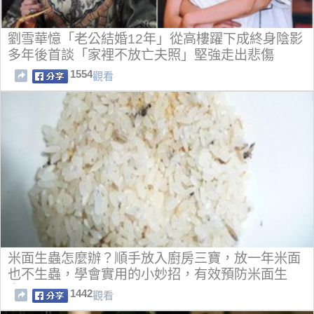
劉雪華憶「老公結婚12年」從高樓躍下成終身陰影
多年後首談「家裡不放亡夫照」堅強走出悲傷
1554
觀看
米面生蟲怎麼辦？順手放入廚房三寶，放一年米面
也不生蟲，學會實用的小妙招，有效預防米面生
蟲！
1442
觀看