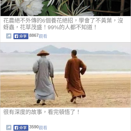
花農絕不外傳的6個養花絕招，學會了不黃葉，沒
蚜蟲，花草茂盛！99%的人都不知道！
8867
觀看
很有深度的故事，看完頓悟了！
3590
觀看