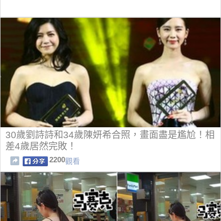
30歲劉詩詩和34歲陳妍希合照，畫面盡是尷尬！相
差4歲居然完敗！
2200
觀看