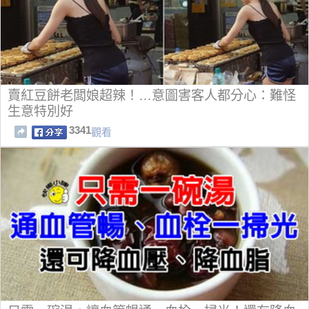
賣紅豆餅老闆娘超辣！…意圖害客人都分心：難怪
生意特別好
3341
觀看