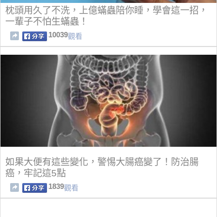
枕頭用久了不洗，上億蟎蟲陪你睡，學會這一招，
一輩子不怕生蟎蟲！
10039
觀看
如果大便有這些變化，警惕大腸癌變了！防治腸
癌，牢記這5點
1839
觀看