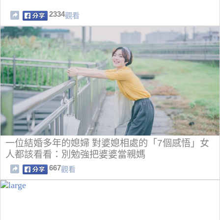
2334
觀看
一位結婚多年的媳婦 對婆媳相處的「7個感悟」女
人都該看看：別勉強把婆婆當親媽
667
觀看