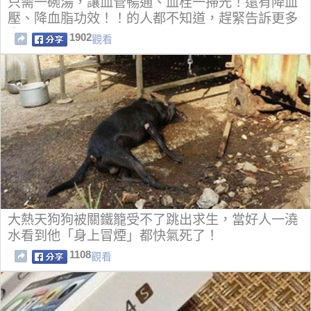
只需一碗湯，讓血管暢通、血栓一掃光！還有降血
壓、降血脂功效！！的人都不知道，趕緊告訴更多
人~
1902
觀看
大熱天狗狗被關鐵籠受不了跳出求生，當好人一澆
水看到他「身上冒煙」都快氣死了！
1108
觀看