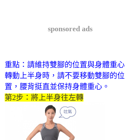
sponsored ads
重點：請維持雙腳的位置與身體重心
轉動上半身時，請不要移動雙腳的位
置，腰背挺直並保持身體重心。
第2步：將上半身往左轉