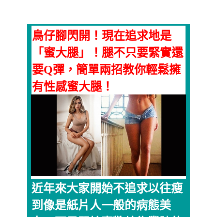
鳥仔腳閃開！現在追求地是
「蜜大腿」！腿不只要緊實還
要Q彈，簡單兩招教你輕鬆擁
有性感蜜大腿！
近年來大家開始不追求以往瘦
到像是紙片人一般的病態美