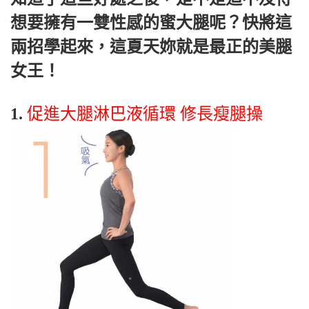
想要擁有一雙性感的蜜大腿呢？快將這
兩招學起來，這夏天妳就是最正的美腿
女王！
1.
促進大腿淋巴液循環 修長瘦腿操