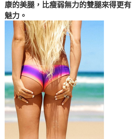
康的美腿，比瘦弱無力的雙腿來得更有
魅力。