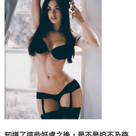
知道了這些好處之後，是不是迫不及待