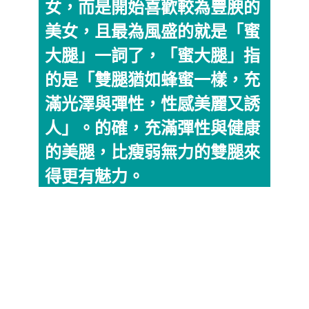
女，而是開始喜歡較為豐腴的
美女，且最為風盛的就是「蜜
大腿」一詞了，「蜜大腿」指
的是「雙腿猶如蜂蜜一樣，充
滿光澤與彈性，性感美麗又誘
人」。的確，充滿彈性與健康
的美腿，比瘦弱無力的雙腿來
得更有魅力。