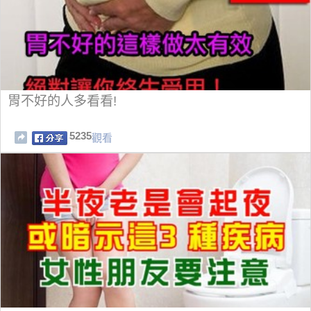
胃不好的人多看看!
5235
觀看