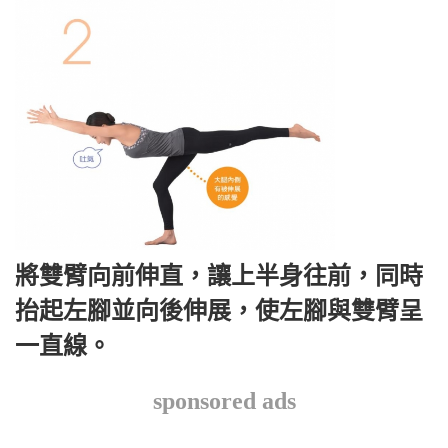
將雙臂向前伸直，讓上半身往前，同時
抬起左腳並向後伸展，使左腳與雙臂呈
一直線。
sponsored ads