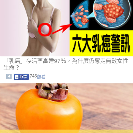
「乳癌」存活率高達97％，為什麼仍奪走無數女性
生命？
745
觀看