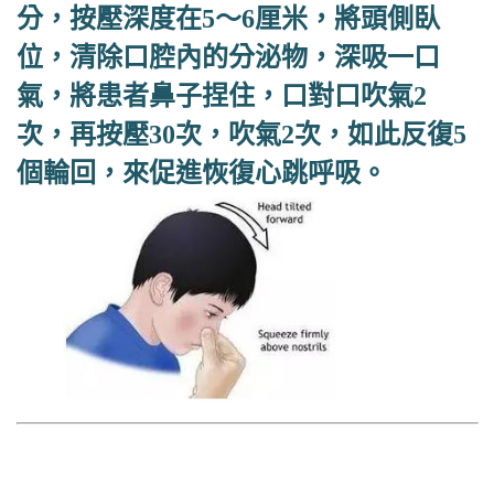
分，按壓深度在5～6厘米，將頭側臥
位，清除口腔內的分泌物，深吸一口
氣，將患者鼻子捏住，口對口吹氣2
次，再按壓30次，吹氣2次，如此反復5
個輪回，來促進恢復心跳呼吸。