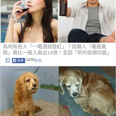
為何有些人「一喝酒就臉紅」？這類人「罹癌風
險」竟比一般人高出14倍！全因「肝的這個功能」
引起！
1078
觀看