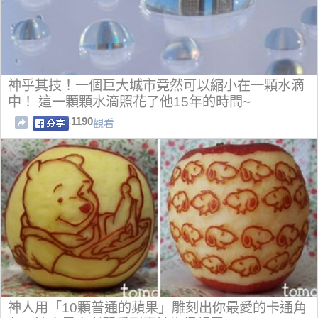
神乎其技！一個巨大城市竟然可以縮小在一顆水滴
中！ 這一顆顆水滴照花了他15年的時間~
1190
觀看
神人用「10顆普通的蘋果」雕刻出你最愛的卡通角