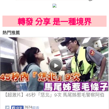
轉發 分享 是一種境界
熱門推薦
【超激片】45秒「恁北」9次 馬尾姊惹毛警察阿伯
7674
觀看