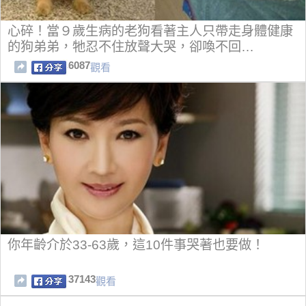
心碎！當９歲生病的老狗看著主人只帶走身體健康
的狗弟弟，牠忍不住放聲大哭，卻喚不回…
6087
觀看
你年齡介於33-63歲，這10件事哭著也要做！
37143
觀看