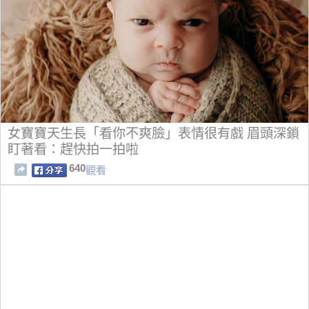
女寶寶天生長「看你不爽臉」表情很有戲 眉頭深鎖
盯著看：趕快拍一拍啦
640
觀看