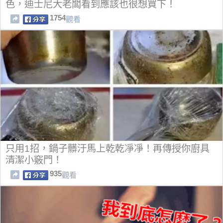
色，迪士尼大老闆看到應該也很想買下！
1754
觀看
只用1招，鍋子髒汙馬上乾乾凈凈！再傳授你廚具
清潔小竅門！
935
觀看