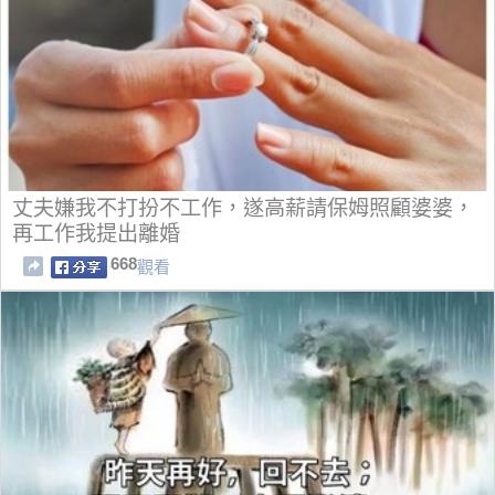
丈夫嫌我不打扮不工作，遂高薪請保姆照顧婆婆，
再工作我提出離婚
668
觀看