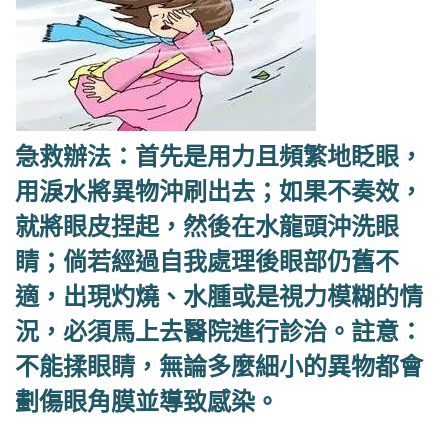
急救辦法：首先是用力且頻繁地眨眼，
用淚水將異物沖刷出去；如果不奏效，
就將眼皮捏起，然後在水龍頭沖洗眼
睛；倘若經過自我處理後眼部仍舊不
適，出現灼燒、水腫或是視力模糊的情
況，必須馬上去醫院進行診治。註意：
不能揉眼睛，無論多麼細小的異物都會
劃傷眼角膜並導致感染。