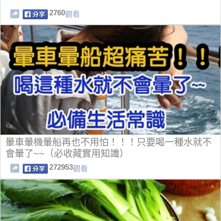
2760
觀看
暈車暈機暈船再也不用怕！！！只要喝一種水就不
會暈了~~（必收藏實用知識）
272953
觀看