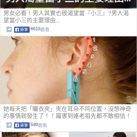
男女必看！男人其實也很渴望當『小三』?男人渴
望當小三的主要理由...
6615
觀看
她每天把「曬衣夾」夾在耳朵不同位置，沒想神奇
的事情就發生了！！厲害到連老祖先都不敢相信！
540
觀看