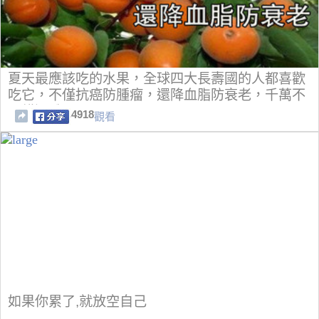
夏天最應該吃的水果，全球四大長壽國的人都喜歡
吃它，不僅抗癌防腫瘤，還降血脂防衰老，千萬不
要錯過哦！
4918
觀看
如果你累了,就放空自己