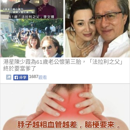
港星陳少霞為61歲老公懷第三胎，「法拉利之父」
終於要當爹了
1687
觀看