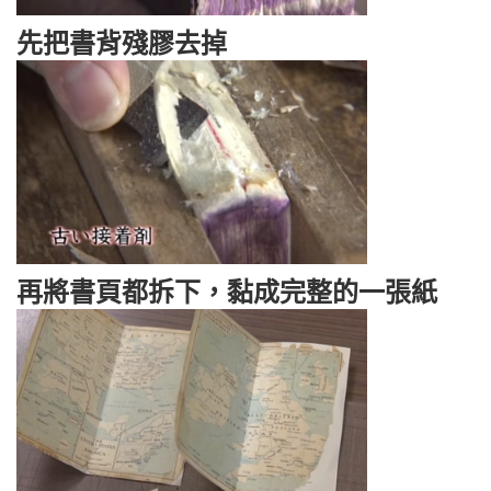
先把書背殘膠去掉
再將書頁都拆下，黏成完整的一張紙