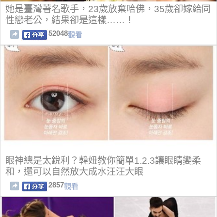
她是臺灣著名歌手，23歲放棄哈佛，35歲卻嫁給同
性戀老公，結果卻是這樣……！
52048
觀看
眼神總是太銳利？韓妞教你簡單1.2.3讓眼睛變柔
和，還可以自然放大成水汪汪大眼
2857
觀看