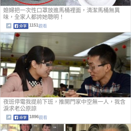
媳婦把一次性口罩放進馬桶裡面，清潔馬桶無異
味，全家人都誇她聰明！
1151
觀看
夜班停電我提前下班，推開門家中空無一人，我含
淚求老公原諒
1896
觀看