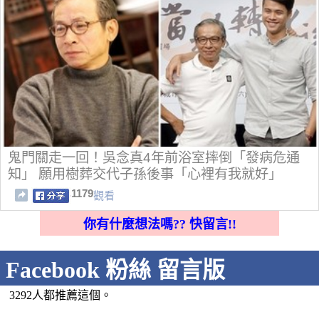
鬼門關走一回！吳念真4年前浴室摔倒「發病危通
知」 願用樹葬交代子孫後事「心裡有我就好」
1179
觀看
你有什麼想法嗎?? 快留言!!
Facebook 粉絲 留言版
3292人都推薦這個。