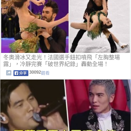
冬奧滑冰又走光！法國選手鈕扣噴飛「左胸整場
露」，冷靜完賽「破世界紀錄」轟動全場！
30092
觀看