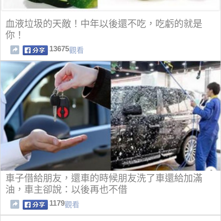
血液垃圾的天敵！中年以後還不吃，吃虧的就是
你！
13675
觀看
車子借給朋友，還車的時候朋友洗了車還給加滿
油，車主卻說：以後再也不借
1179
觀看