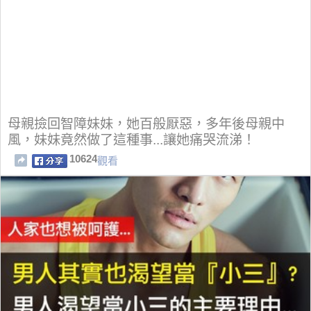
母親撿回智障妹妹，她百般厭惡，多年後母親中
風，妹妹竟然做了這種事...讓她痛哭流涕！
10624
觀看