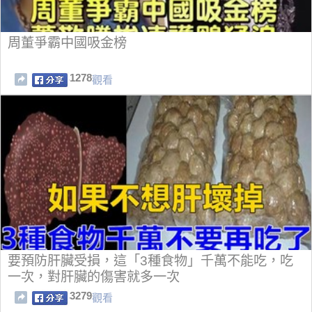
周董爭霸中國吸金榜
1278
觀看
要預防肝臟受損，這「3種食物」千萬不能吃，吃
一次，對肝臟的傷害就多一次
3279
觀看