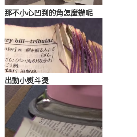
那不小心凹到的角怎麼辦呢
出動小熨斗燙