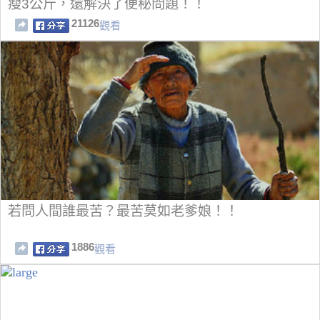
瘦3公斤，還解決了便秘問題！！
21126
觀看
若問人間誰最苦？最苦莫如老爹娘！！
1886
觀看