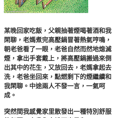
某晚回家吃飯，父親抽著煙喝著酒和我
閑聊，老媽煮完高壓鍋冒著熱氣哼鳴，
朝老爸看了一眼，老爸自然而然地熄滅
煙，拿出手套戴上，將高壓鍋搬過來倒
出其中的花生，又放回去，老媽拿起去
洗，老爸坐回來，點燃剩下的煙繼續和
我閑聊。中途兩人不發一言，一氣呵
成。
突然間我感覺家里散發出一種特別舒服