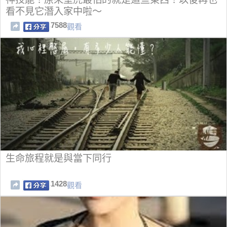
看不見它潛入家中啦～
7588
觀看
生命旅程就是與當下同行
1428
觀看