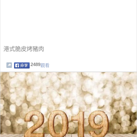
港式脆皮烤豬肉
2489
觀看