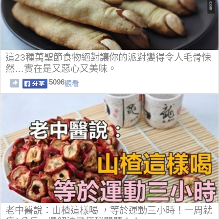
這23種萬聖節食物絕對讓你的派對變得令人毛骨悚
然…實在是又惡心又美味。
5096
觀看
老中醫說：山楂這樣喝 ，等於運動三小時！一周就