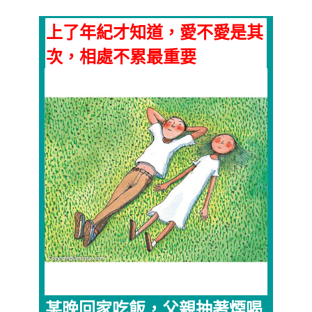
上了年紀才知道，愛不愛是其
次，相處不累最重要
某晚回家吃飯，父親抽著煙喝