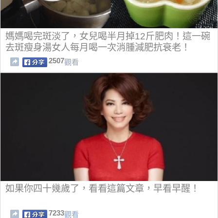
媽媽喝完斑淡了，女兒喝半月掉12斤肥肉！這一碗
去斑瘦身湯女人每月喝一次消腫減肥抗衰老！
2507
觀看
如果你四十幾歲了，看看這篇文章，早看早醒！
7233
觀看