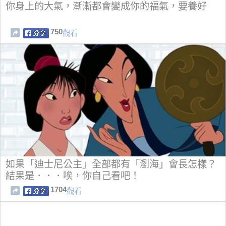
你身上的大氣，漸漸都會變成你的福氣，要養好
750
觀看
如果「迪士尼公主」全部都有「瀏海」會長怎樣？
結果是．．．唉，你自己看吧！
1704
觀看