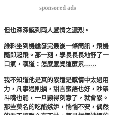
sponsored ads
但也深深感到兩人感情之濃烈。
誰料坐到機艙發完最後一條簡訊，飛機
隨即起飛。那一刻，學長長長地舒了一
口氣，嘆道：怎麼感覺這麼累……
我不知道他是真的累還是感情中太過用
力，凡事過則損，甜言蜜語也好，吵架
斗嘴也罷，一旦顯得刻意了，就會累。
那些莫名的吃醋嫉妒，惴惴不安，偶然