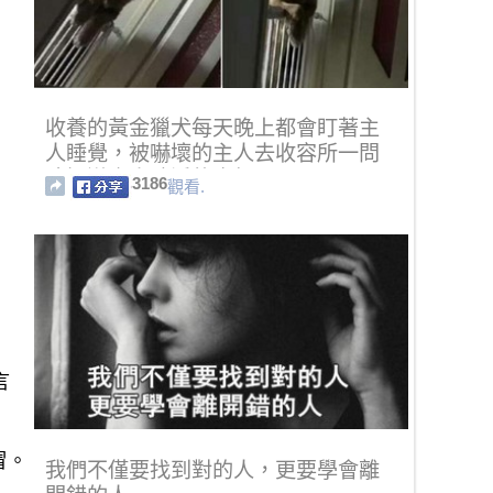
收養的黃金獵犬每天晚上都會盯著主
人睡覺，被嚇壞的主人去收容所一問
才知道令人噴淚的真相！
3186
觀看.
言
冒。
我們不僅要找到對的人，更要學會離