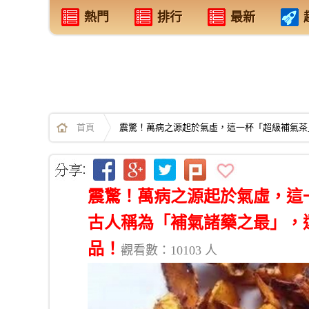
熱門
排行
最新
首頁
震驚！萬病之源起於氣虛，這一杯「超級補氣茶
震驚！萬病之源起於氣虛，這
古人稱為「補氣諸藥之最」，
品！
觀看數：10103 人