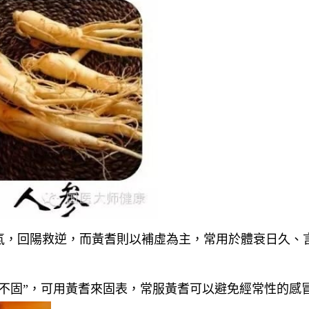
氣，回陽救逆，而
黃耆則以補虛為主，常用於體衰日久、
不固”，可用黃耆來固表，常服黃耆可以避免經常性的感