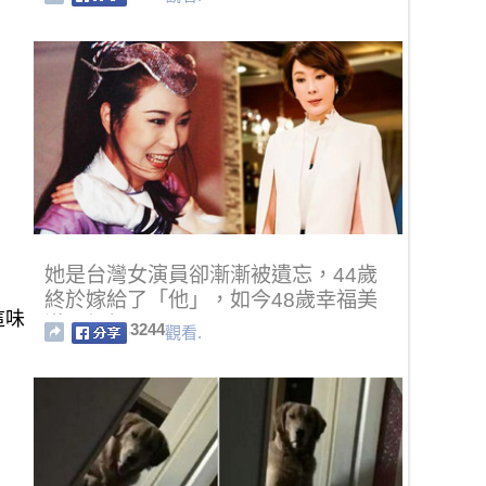
她是台灣女演員卻漸漸被遺忘，44歲
終於嫁給了「他」，如今48歲幸福美
這味
滿卻仍無子！
3244
觀看.