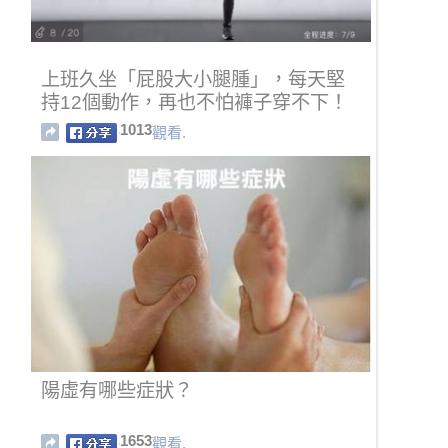
上班久坐「屁股大小腿腫」，每天堅
持12個動作，再也不怕褲子穿不下！
1013
觀看.
陽虛有哪些症狀？
1653
觀看.