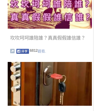
坎坎坷坷誰陪誰？真真假假誰信誰？
6812
觀看.