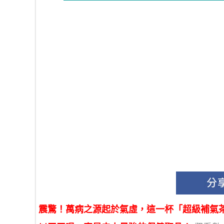
震驚！萬病之源起於氣虛，這一杯「超級補氣