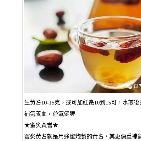
生黃耆10-15克，或可加紅棗10到15可，水煎
補氣養血，益氣健脾
★
蜜炙黃耆
★
蜜炙黃耆就是用蜂蜜炮製的黃耆，其更偏重補