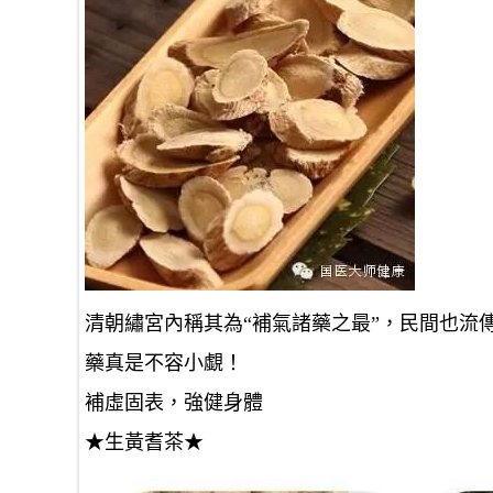
清朝繡宮內稱其為
“補氣諸藥之最”
，民間也流
藥真是不容小覷！
補虛固表，強健身體
★
生黃耆茶
★