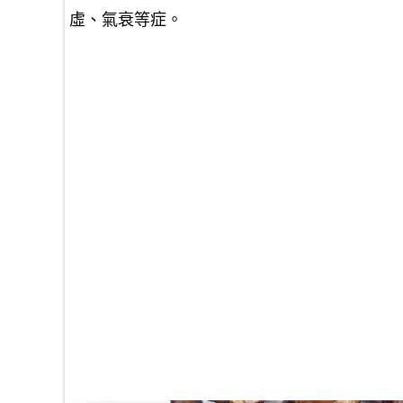
虛、氣衰等症。