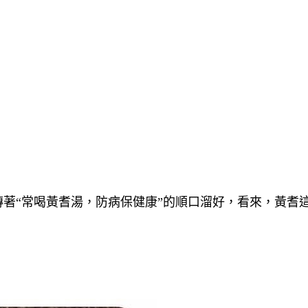
傳著“常喝黃耆湯，防病保健康”的順口溜好，看來，黃耆