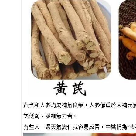
黃耆和人參均屬補氣良藥，人參偏重於大補元
語低弱、脈細無力者
。
有些人一遇天氣變化就容易感冒，中醫稱為“表