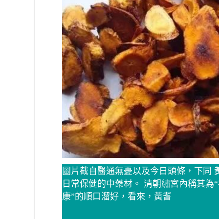
圖片截自醫通無憂以及今日頭條，下同 
日常保健的中藥材。 清朝繡宮內稱其為
康”的順口溜好，看來，黃耆