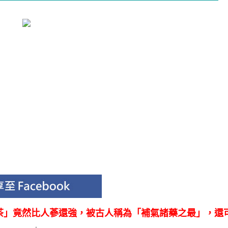
茶」竟然比人蔘還強，被古人稱為「補氣諸藥之最」，還