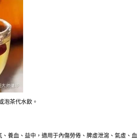
後或泡茶代水飲。
氣、養血、益中，適用于內傷勞倦、脾虛泄瀉、氣虛、血