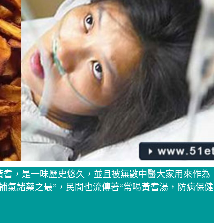
黃耆，是一味歷史悠久，並且被無數中醫大家用來作為
“補氣諸藥之最”，民間也流傳著“常喝黃耆湯，防病保健