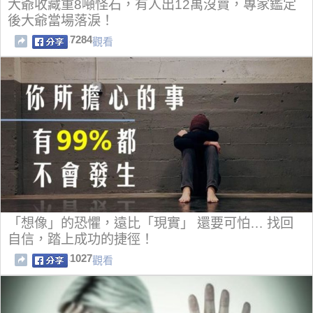
大爺收藏重8噸怪石，有人出12萬沒賣，專家鑑定
後大爺當場落淚！
7284
觀看
「想像」的恐懼，遠比「現實」 還要可怕… 找回
自信，踏上成功的捷徑！
1027
觀看