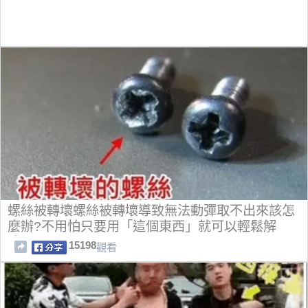
螺絲被轉壞螺絲被轉壞導致無法動彈取不出來該怎
麼辦?不用怕只要用「這個東西」就可以輕鬆解
決！
15198
觀看