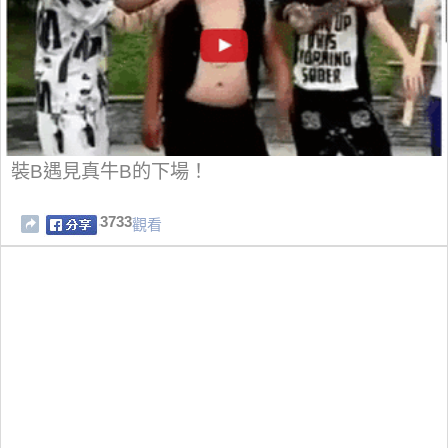
裝B遇見真牛B的下場！
3733
觀看