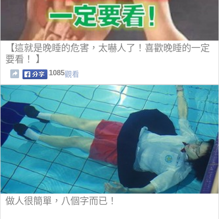
【這就是晚睡的危害，太嚇人了！喜歡晚睡的一定
要看！ 】
1085
觀看
做人很簡單，八個字而已！