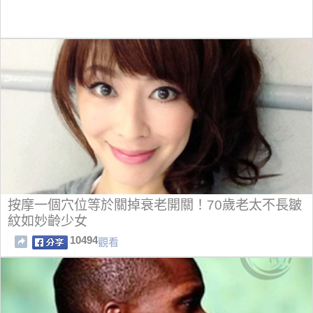
按摩一個穴位等於關掉衰老開關！70歲老太不長皺
紋如妙齡少女
10494
觀看