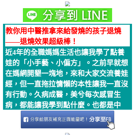
教你用中醫推拿來給發燒的孩子退燒
——退燒效果超級棒！
近4年的全職媽媽生活也讓我學了點養
娃的「小手藝、小偏方」。之前早就想
在媽網開墾一塊地，來和大家交流養娃
經，但一直拖拉慵懶的本性讓我一直沒
有行動。久病成醫，美兮每次感冒生
病，都能讓我學到點什麼。也都是中