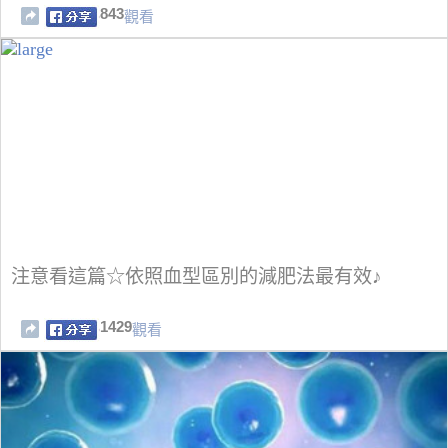
843
觀看
注意看這篇☆依照血型區別的減肥法最有效♪
1429
觀看