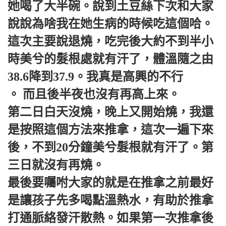
她喝了大半碗。說到土豆絲下次和大家
說說為啥我在她生病的時候吃這個哈。
這次主要說退燒，吃完後大約不到半小
時美兮的髮根處就有汗了，體溫隨之由
38.6降到37.9。我真是高興的不行
。 而且後半夜也沒有再高上來。
第二日白天沒燒，晚上又開始燒，我還
是按照這個方法來推拿，這次一遍下來
後，不到20分鐘美兮髮根就有汗了。第
三日就沒有再燒。
最後要囑咐大家的就是在推拿之前最好
是讓孩子先多喝點溫熱水，有助於推拿
打通脈絡發汗散熱。如果第一次推拿後