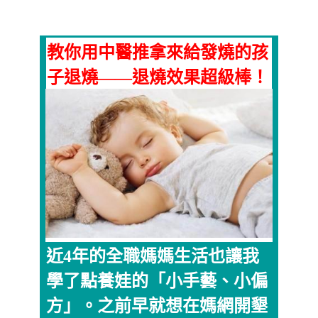
教你用中醫推拿來給發燒的孩
子退燒——退燒效果超級棒！
近4年的全職媽媽生活也讓我
學了點養娃的「小手藝、小偏
方」。之前早就想在媽網開墾