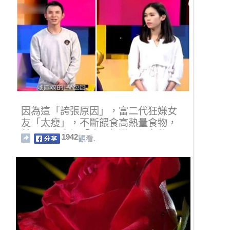
因為這「誇張原因」，富二代狂嫌女
友「太瘦」，不斷餵食高熱量食物，
甚至發出豪語「吃一餐送一個名牌
1942
觀看.
包」！