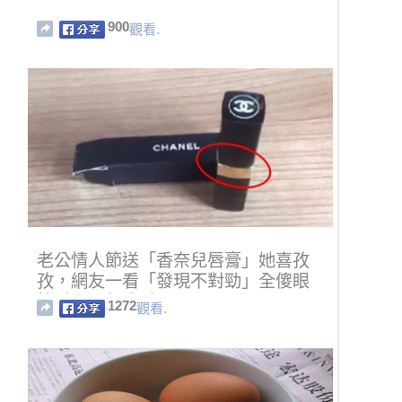
900
觀看.
老公情人節送「香奈兒唇膏」她喜孜
孜，網友一看「發現不對勁」全傻眼
笑喊：是想分手嗎！
1272
觀看.