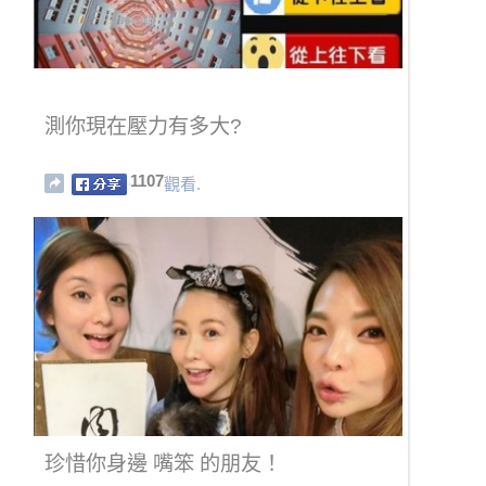
測你現在壓力有多大?
1107
觀看.
珍惜你身邊 嘴笨 的朋友！