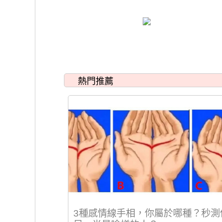
熱門推薦
3種感情線手相，你屬於哪種？秒測