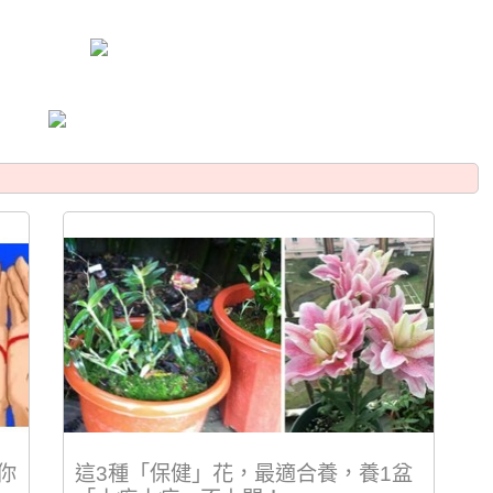
你
這3種「保健」花，最適合養，養1盆