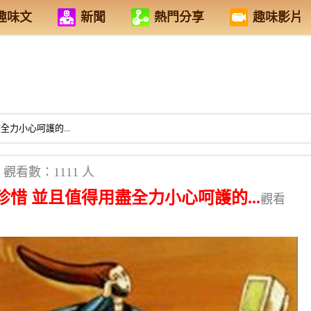
趣味文
新聞
熱門分享
趣味影片
力小心呵護的...
觀看數：1111 人
惜 並且值得用盡全力小心呵護的...
觀看