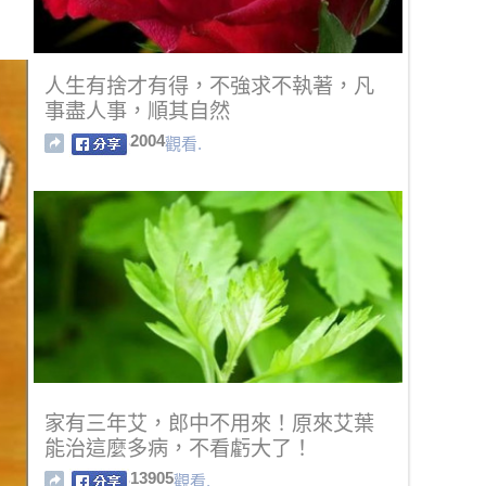
人生有捨才有得，不強求不執著，凡
事盡人事，順其自然
2004
觀看.
家有三年艾，郎中不用來！原來艾葉
能治這麼多病，不看虧大了！
13905
觀看.