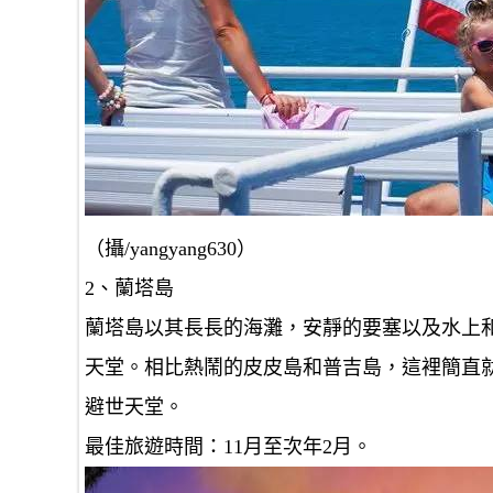
（攝/yangyang630）
2、蘭塔島
蘭塔島以其長長的海灘，安靜的要塞以及水上
天堂。相比熱鬧的皮皮島和普吉島，這裡簡直
避世天堂。
最佳旅遊時間：
11月至次年2月。