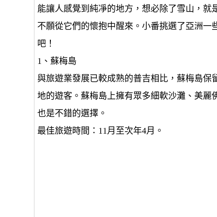
能讓人感覺到純凈的地方，想必除了雪山，就
不願從它們的懷抱中醒來。小番挑選了亞洲一
吧！
1、蘇梅島
與旅遊業發展已較成熟的普吉相比，蘇梅島保
地的遊客。蘇梅島上擁有眾多細軟沙灘、美麗
也是不錯的選擇。
最佳旅遊時間：
11月至次年4月。