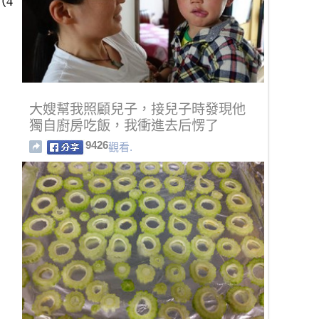
（4
大嫂幫我照顧兒子，接兒子時發現他
獨自廚房吃飯，我衝進去后愣了
9426
觀看.