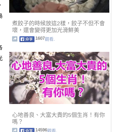
，
島
煮餃子的時候放這2樣，餃子不但不會
壞，還會變得更加光滑鮮美
1607
觀看.
各
光
心地善良、大富大貴的5個生肖！有你
嗎？
14596
觀看.