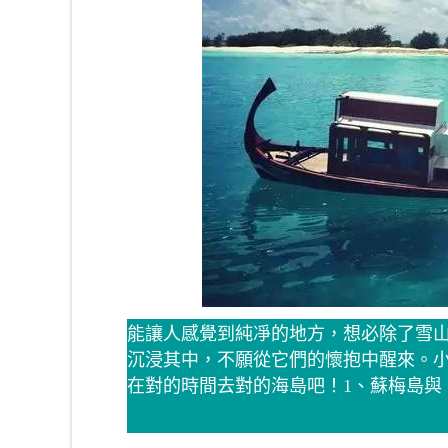
能讓人感覺到純凈的地方，想必除了雪
沉浸其中，不願從它們的懷抱中醒來。
在對的時間去對的海島吧！1、蘇梅島與