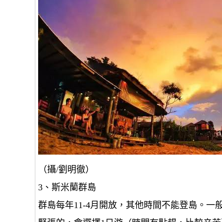
（攝/劉明徹）
3、斯米蘭群島
群島每年11-4月開放，其他時間不能登島。