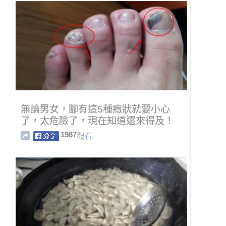
無論男女，腳有這5種癥狀就要小心
了，太危險了，現在知道還來得及！
1987
觀看.