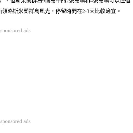
），但斯米蘭群島9個島中的2號島嶼和4號島嶼可以住宿
領略斯米蘭群島風光，停留時間在2-3天比較適宜。
sponsored ads
sponsored ads