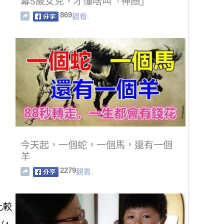
冪5歲女兒，才懂啥叫「神顏」
869
觀看.
今天起，一個蛇，一個馬，還有一個
羊
2279
觀看.
比較