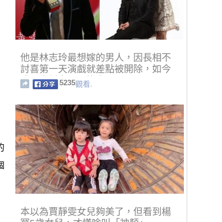
他是林志玲最想嫁的男人，因長相不
討喜第一天演戲就差點被開除，如今
成影帝誓言絕不換妻！
5235
觀看.
的
個
本以為賈靜雯女兒夠美了，但看到楊