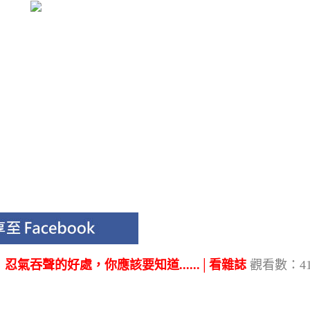
氣吞聲的好處，你應該要知道......│看雜誌
觀看數：41