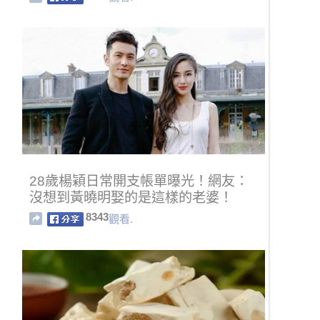
28歲楊穎日常開支帳單曝光！網友：
沒想到黃曉明娶的是這樣的老婆！
8343
觀看.