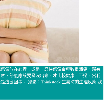
把怒氣放在心裡；或是，忍住怒氣會導致胃潰瘍；還有
之意，怒氣應該要發洩出來，才比較健康。不過，當我
回事。 攝影：Thinkstock 生氣時的生理反應 我