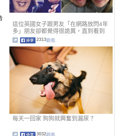
告
這位英國女子跟男友「在網路放閃4年
多」朋友卻都覺得很詭異，直到看到
這張照片…他們終於找出超驚悚的證
2313
觀看.
據！
每天一回家 狗狗就興奮到漏尿？
3032
觀看.