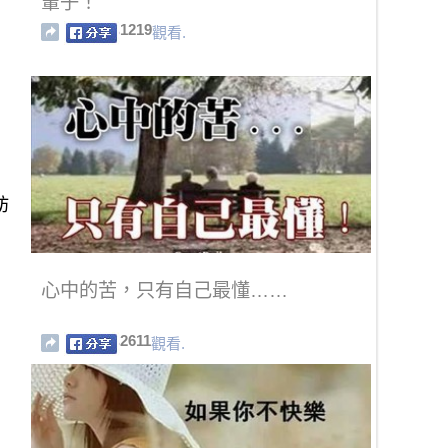
輩子！
1219
觀看.
肪
心中的苦，只有自己最懂……
2611
觀看.