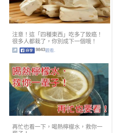
注意！這「四種東西」吃多了致癌！
很多人都栽了，你別成下一個哦！
9843
觀看.
再忙也看一下，喝熱檸檬水，救你一