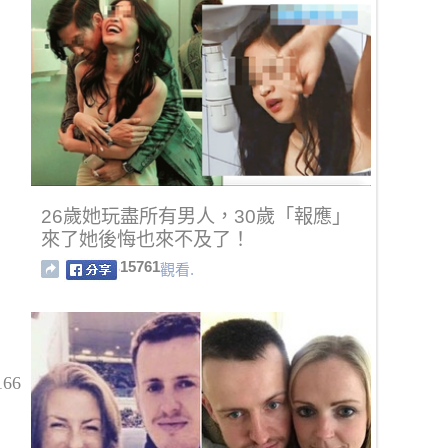
26歲她玩盡所有男人，30歲「報應」
來了她後悔也來不及了！
15761
觀看.
66