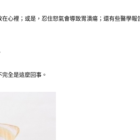
放在心裡；或是，忍住怒氣會導致胃潰瘍；還有些醫學報
。
不完全是這麼回事。