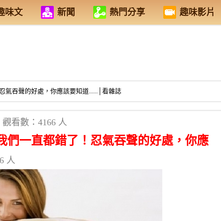
趣味文
新聞
熱門分享
趣味影片
吞聲的好處，你應該要知道......│看雜誌
觀看數：4166 人
我們一直都錯了！忍氣吞聲的好處，你應
6 人