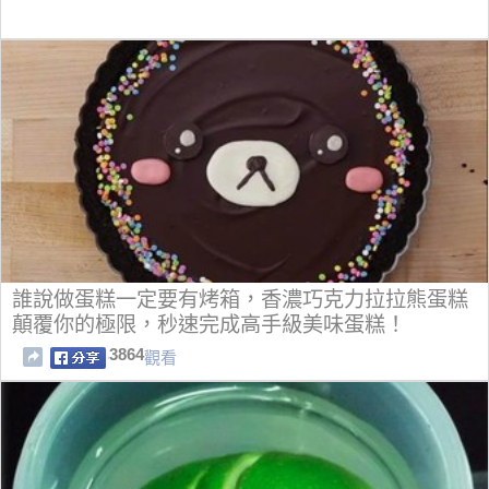
誰說做蛋糕一定要有烤箱，香濃巧克力拉拉熊蛋糕
顛覆你的極限，秒速完成高手級美味蛋糕！
3864
觀看