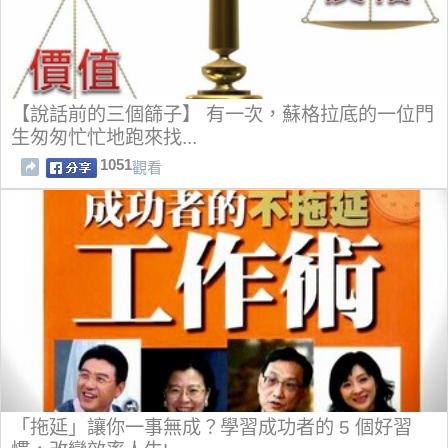
【說話前的三個篩子】 有一次，蘇格拉底的一位門
生匆匆忙忙地跑來找...
1051
觀看
「拖延」讓你一事無成？學習成功者的 5 個好習