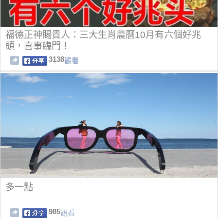
福德正神賜貴人：三大生肖農曆10月有六個好兆
頭，喜事臨門！
3138
觀看
多一點
985
觀看