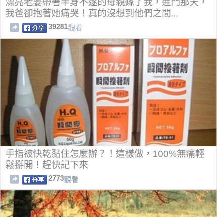
漂亮老婆帶著半身不遂的母親嫁了我，進門那天，
我爸卻抱著她痛哭！真的沒想到他們之間...
39281
觀看
手指被快乾黏住怎麼辦？！這樣做，100%無痛輕
鬆掰開！趕快記下來
2773
觀看