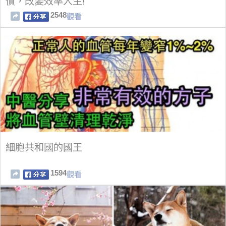
慣，改變效率人生!
2548
觀看
細胞共和國的國王
1594
觀看