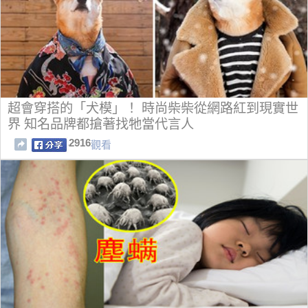
超會穿搭的「犬模」！ 時尚柴柴從網路紅到現實世
界 知名品牌都搶著找牠當代言人
2916
觀看