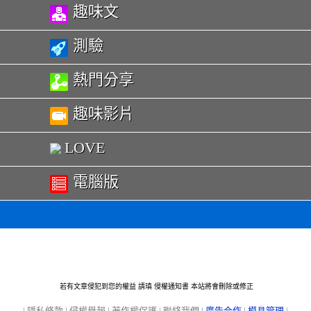
趣味文
測驗
熱門分享
趣味影片
LOVE
電腦版
若有文章侵犯到您的權益 請瑱
侵權通知書
本站將會刪除或修正
|
隱私條款
|
侵權舉報
|
著作權保護
|
聯絡我們
|
廣告合作
|
模具管理
|