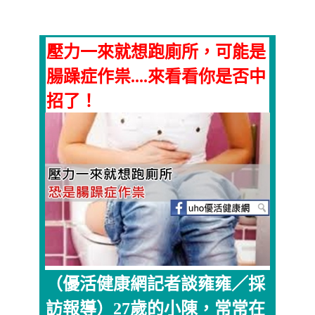
壓力一來就想跑廁所，可能是
腸躁症作祟....來看看你是否中
招了！
（優活健康網記者談雍雍／採
訪報導）27歲的小陳，常常在