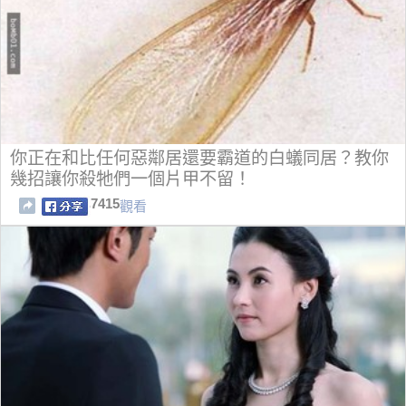
你正在和比任何惡鄰居還要霸道的白蟻同居？教你
幾招讓你殺牠們一個片甲不留！
7415
觀看