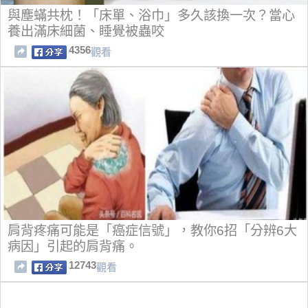
與塵蟎共枕！「床單、浴巾」多久該換一次？當心
養出滿床細菌、睡覺被蟲咬
4356
觀看
肩背疼痛可能是「癌症信號」，教你6招「分辨6大
病因」引起的肩背痛。
12743
觀看