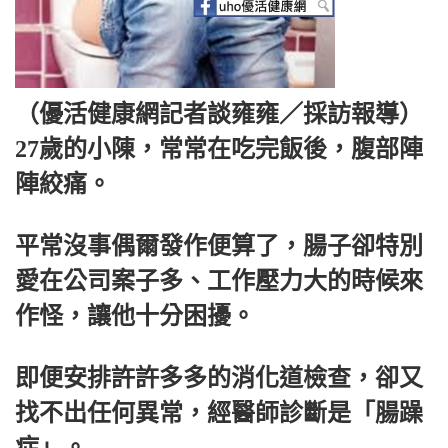
（優活健康網記者談雍雍／採訪報導）
27歲的小陳，常常在吃完飯後，腹部陣
陣絞痛。
平常沒事偶爾發作便算了，腸子卻特別
愛在公司案子多、工作壓力大的時候來
作怪，讓他十分困擾。
即便安排許許多多的消化道檢查，卻又
找不出任何異常，經醫師診斷是「腸躁