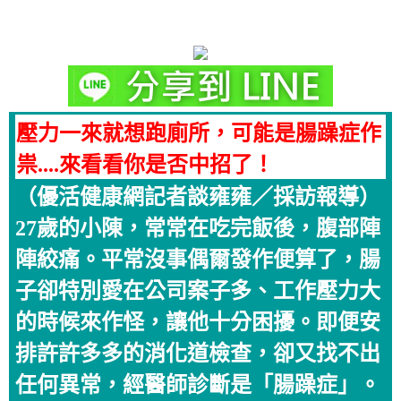
壓力一來就想跑廁所，可能是腸躁症作
祟....來看看你是否中招了！
（優活健康網記者談雍雍／採訪報導）
27歲的小陳，常常在吃完飯後，腹部陣
陣絞痛。平常沒事偶爾發作便算了，腸
子卻特別愛在公司案子多、工作壓力大
的時候來作怪，讓他十分困擾。即便安
排許許多多的消化道檢查，卻又找不出
任何異常，經醫師診斷是「腸躁症」。