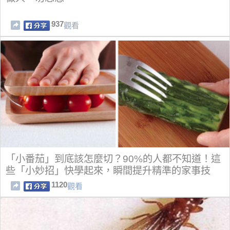
937
觀看
「小番茄」到底該怎麼切？90%的人都不知道！這
些「小妙招」快學起來，瞬間提升精準的家事技
巧！
1120
觀看