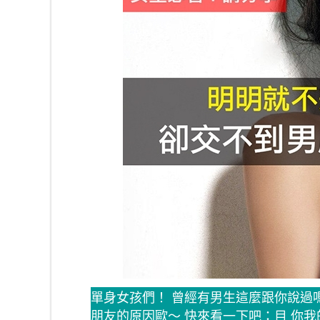
單身女孩們！ 曾經有男生這麼跟你說過
朋友的原因歐～ 快來看一下吧：目 你