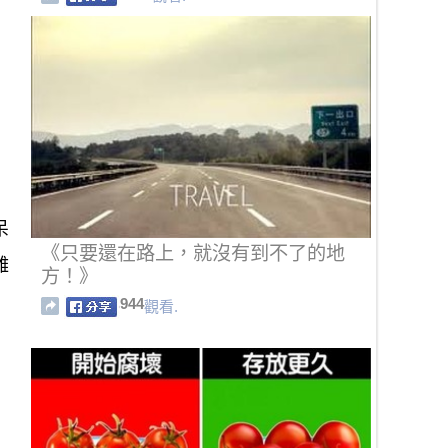
呆
《只要還在路上，就沒有到不了的地
難
方！》
944
觀看.