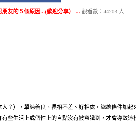
的５個原因...(歡迎分享） ...
觀看數：44203 人
本人？），單純善良、長相不差、好相處，總總條件加起
許有些生活上或個性上的
盲點
沒有被意識到，才會導致這