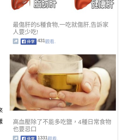
最傷肝的5種食物,一吃就傷肝,告訴家
人要少吃!
431
觀看.
來
樣
高血壓除了不能多吃鹽，4種日常食物
也要忌口
1331
觀看.