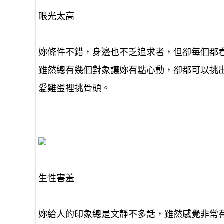
眼光太高
妳條件不錯，身邊也不乏追求者，但卻每個都看
雖然總有幾個對象讓妳有點心動，卻都可以挑
愛
雞蛋裡挑骨頭
。
生性害羞
妳給人的印象總是文靜不多話，雖然感覺非常