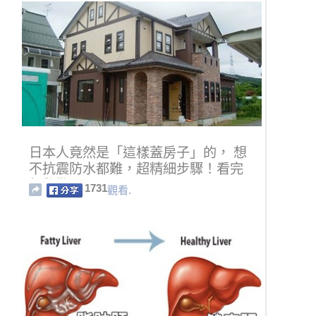
日本人竟然是「這樣蓋房子」的， 想
不抗震防水都難，超精細步驟！看完
超驚歎！！
1731
觀看.