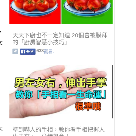
，
天天下廚也不一定知道 20個會被膜拜
的「廚房智慧小技巧」
太
633
觀看.
準到嚇人的手相，教你看手相把握人
不