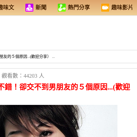
趣味文
新聞
熱門分享
趣味影片
５個原因...(歡迎分享） ...
觀看數：44203 人
錯！卻交不到男朋友的５個原因...(歡迎