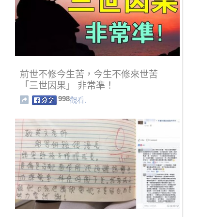
前世不修今生苦，今生不修來世苦
「三世因果」 非常凖！
998
觀看.