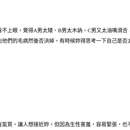
不上眼，覺得A男太矮、B男太木訥、C男又太油嘴滑舌
出他們的毛病然後否決掉，有時候妳得思考一下自己是否
有氣質，讓人想接近妳，但因為
生性害羞
，容易緊張，也