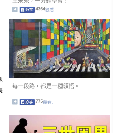
生未來，一分鐘學會！
4364
觀看.
像
每一段路，都是一種領悟。
喪
775
觀看.