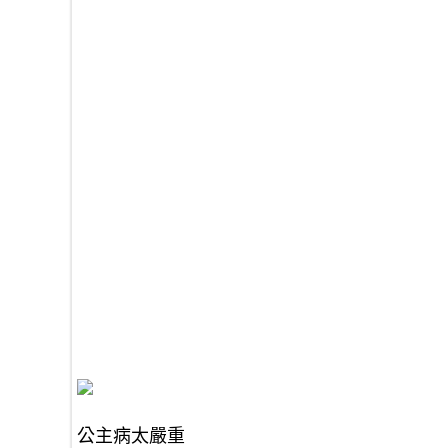
公主病太嚴重