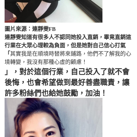
圖片來源：連靜雯FB
連靜雯知道有很多人不認同她投入直銷，畢竟直銷這
行業在大眾心理較為負面，但是她對自己信心打氣
「
其實我是在順境時替將來鋪路，他們不了解我的心
境轉變，我沒有那種心虛的顧慮！
」，對於這個行業，自己投入了就不會
後悔，也會希望做到最好善盡職責，讓
許多粉絲們也給她鼓勵，加油！