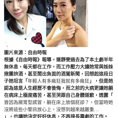
圖片來源：自由時報
根據《自由時報》報導，連靜雯過去為了本土劇半年
無休息，每天都在工作，而工作壓力大讓她常與姊妹
揪團拚酒，甚至鬧出負面的酒駕新聞，回想起這段日
子她坦言「
年輕人有多瘋狂我就有多瘋狂
」，但是她
認為這是人生經歷不會後悔，而之前的大病更讓她躺
在病床上極度痛苦，甚至哭跟自己身體道歉，透露「
曾因為腸胃型感冒，躺在床上放個屁卻？，但當時她
沒將這些小警訊放心上，沒想到越來越嚴重…
」，也讓她決定好好休息，不再接長壽劇的工作。