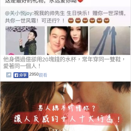
他身價過億卻用20塊錢的水杯，常年穿同一雙鞋，
愛著同一個人！
2950
觀看