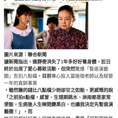
圖片來源：聯合新聞
據新聞指出，連靜雯消失了1年多好好養身體，近日
終於出席了愛心募款活動，但突然
驚爆「暫退演藝
圈」告別八點檔
，目前
專心投入當瑜珈老師以及經營
一年的直銷事業
，雖然賺的錢比八點檔少她卻甘之如飴，更感慨的說
「之前拍8點檔，感冒、生理期跳水、淋雨都是家常
便飯，生病後人生瞬間變黑白，也讓我決定先暫退演
藝圈！」，而