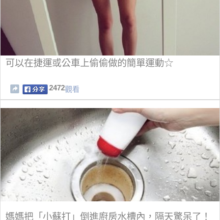
可以在捷運或公車上偷偷做的簡單運動☆
2472
觀看
媽媽把「小蘇打」倒進廚房水槽內，隔天驚呆了！