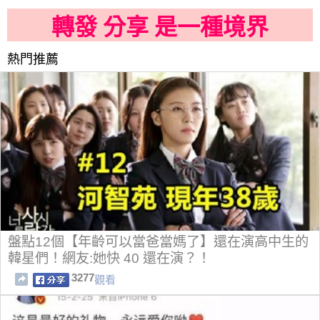
轉發 分享 是一種境界
熱門推薦
盤點12個【年齡可以當爸當媽了】還在演高中生的
韓星們！網友:她快 40 還在演？！
3277
觀看