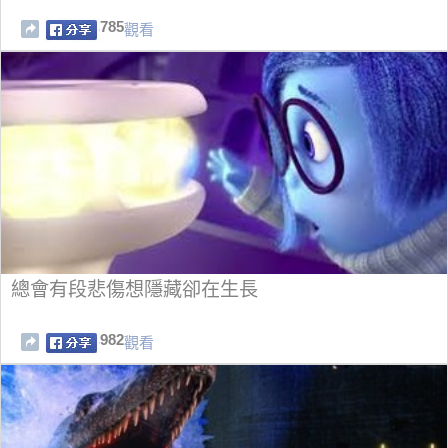
785
觀看
總會有段悲傷想隱藏卻在生長
982
觀看