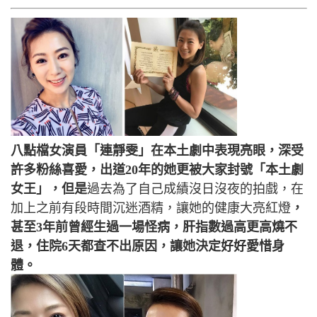
八點檔女演員「連靜雯」在本土劇中表現亮眼，深受
許多粉絲喜愛，出道20年的她更被大家封號「本土劇
女王」，但是
過去為了自己成績沒日沒夜的拍戲，在
加上之前有段時間沉迷酒精，讓她的健康大亮紅燈
，
甚至3年前曾經生過一場怪病，肝指數過高更高燒不
退，住院6天都查不出原因，讓她決定好好愛惜身
體。