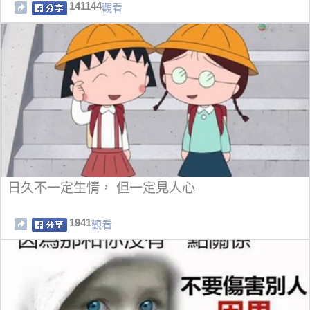
後悔這麼晚才知道！！！
141144
觀看
日久不一定生情， 但一定見人心
1941
觀看