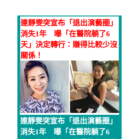
連靜雯突宣布「退出演藝圈」
消失1年 曝「在醫院躺了6
天」決定轉行：賺得比較少沒
關係！
連靜雯突宣布「退出演藝圈」
消失1年 曝「在醫院躺了6