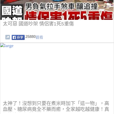
太可惡 國道吵架 情侶害1死5重傷
25880
觀看
太神了！沒想到只要在煮米時加下「這一物」，高
血壓、糖尿病竟全不藥而癒，全家越吃越健康！真