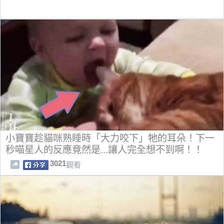
小寶寶趁貓咪熟睡時「大力咬下」牠的耳朵！下一
秒喵星人的反應竟然是...讓人完全想不到啊！！
3021
觀看