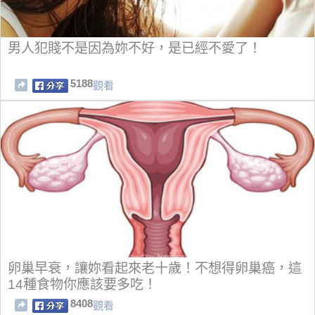
男人犯賤不是因為妳不好，是已經不愛了！
5188
觀看
卵巢早衰，讓妳看起來老十歲！不想得卵巢癌，這
14種食物你應該要多吃！
8408
觀看