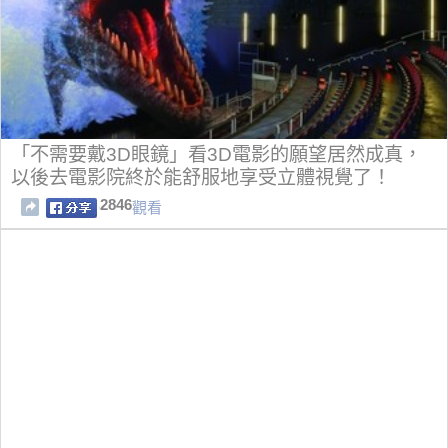
「不需要戴3D眼鏡」看3D電影的願望居然成真，
以後去電影院終於能舒服地享受立體視覺了！
2846
觀看