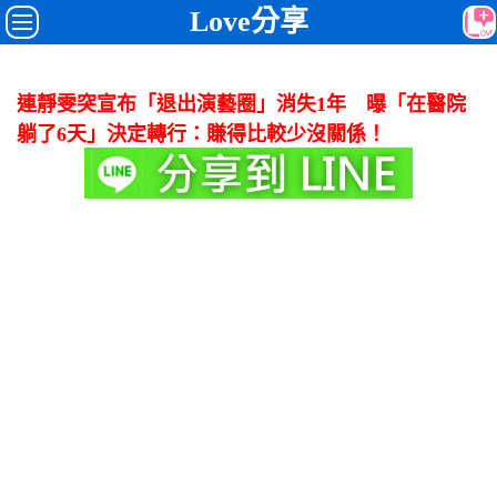
Love分享
連靜雯突宣布「退出演藝圈」消失1年 曝「在醫院
躺了6天」決定轉行：賺得比較少沒關係！