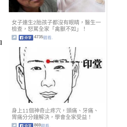
女子連生2胎孩子都沒有眼睛，醫生一
檢查，怒駡全家「禽獸不如」！
4735
觀看.
目
身上11個神奇止疼穴，頭痛、牙痛、
胃痛分分鐘解決，學會全家受益！
869
觀看.