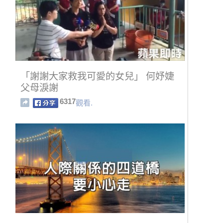
「謝謝大家救我可愛的女兒」 何妤婕
父母淚謝
6317
觀看.