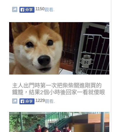
1150
觀看.
主人出門時第一次把柴柴關進剛買的
鐵籠，結果2個小時後回家一看就傻眼
到淚流滿面…
1229
觀看.