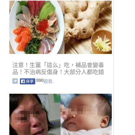
注意！生薑「這么」吃，補品會變毒
品！不治病反傷身！大部分人都吃錯
了~
990
觀看.