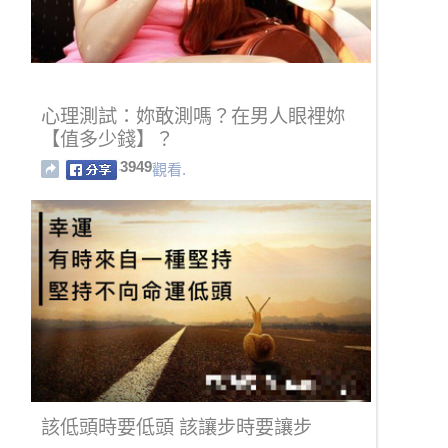
心理測試：妳敢測嗎？在男人眼裡妳
【值多少錢】？
3949
觀看.
該低頭時要低頭 該讓步時要讓步