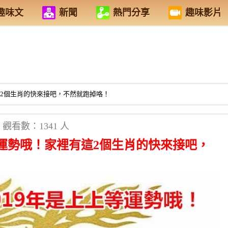
趣味文
新聞
熱門分享
趣味影片
這2個生肖的快來接吧，不然就跑掉咯！
觀看數：1341 人
等運勢哦！家裡有這2個生肖的快來接吧，