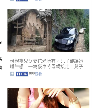
有
，
笑
母親為兒娶妻花光所有，兒子卻讓她
睡牛棚，一輛豪車將母親接走，兒子
動
傻眼了
800
觀看.