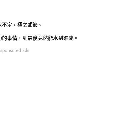
伏不定，極之顛簸。
功的事情，到最後竟然能水到渠成。
sponsored ads