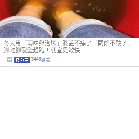
冬天用「兩味藥泡腳」膝蓋不痛了「關節不酸了」
腳乾腳裂全趕跑！便宜見效快
3448
觀看