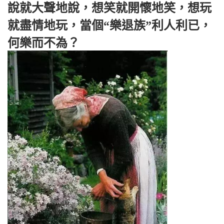
說就大聲地說，想笑就開懷地笑，想玩
就盡情地玩，當個“樂退族”利人利已，
何樂而不為？