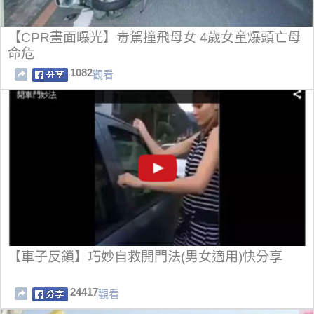
【CPR畫面曝光】毒駕撞飛母女 4歲女童爆頭亡母
命危
1082
觀看
【車子反鎖】巧妙自救開門法(男女適用)快分享
24417
觀看