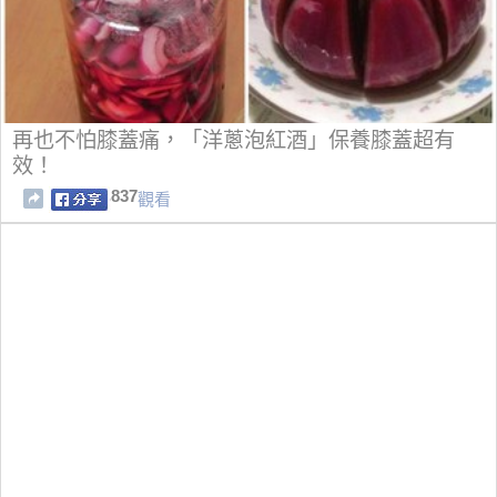
再也不怕膝蓋痛，「洋蔥泡紅酒」保養膝蓋超有
效！
837
觀看