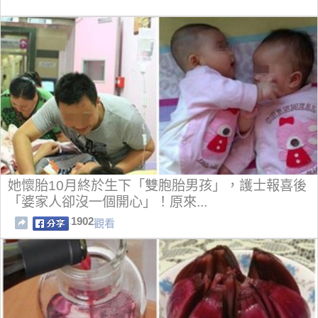
她懷胎10月終於生下「雙胞胎男孩」，護士報喜後
「婆家人卻沒一個開心」！原來...
1902
觀看