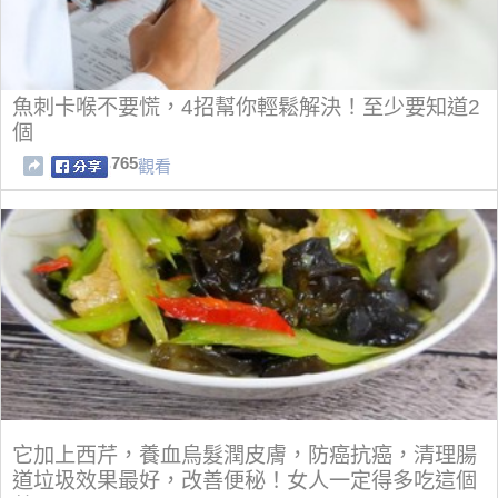
魚刺卡喉不要慌，4招幫你輕鬆解決！至少要知道2
個
765
觀看
它加上西芹，養血烏髮潤皮膚，防癌抗癌，清理腸
道垃圾效果最好，改善便秘！女人一定得多吃這個