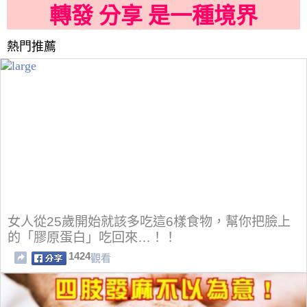
轉發 分享 是一種境界
熱門推薦
女人從25歲開始就該多吃這6樣食物，幫你把臉上
的「膠原蛋白」吃回來…！！
1424
觀看