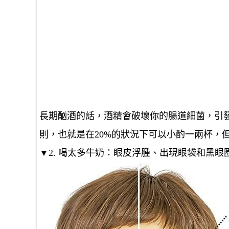
長期酗酒的話，酒精會破壞你的腸道細菌，引發
則，也就是在20%的狀況下可以小酌一兩杯，
▼2. 喝太多牛奶：眼皮浮腫、出現眼袋和黑