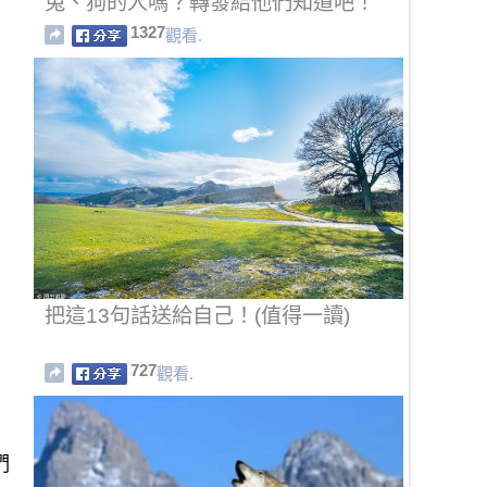
兔、狗的人嗎？轉發給他們知道吧！
1327
觀看.
把這13句話送給自己！(值得一讀)
727
觀看.
們