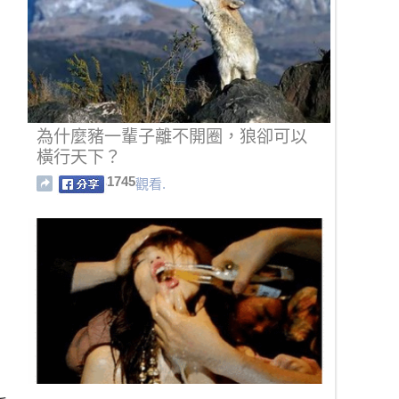
為什麼豬一輩子離不開圈，狼卻可以
橫行天下？
1745
觀看.