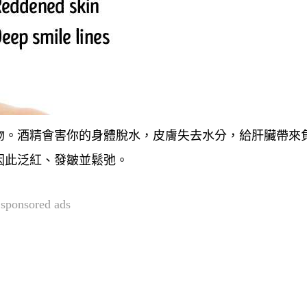
物。酒精會害你的身體脫水，皮膚失去水分，給肝臟帶來
因此泛紅、發皺並鬆弛。
sponsored ads