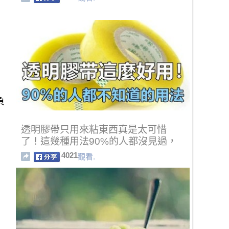
負
透明膠帶只用來粘東西真是太可惜
了！這幾種用法90%的人都沒見過，
超實用
4021
觀看.