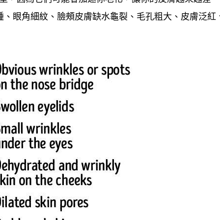
浮腫、眼角細紋、臉頰皮膚缺水龜裂、毛孔粗大、皮膚泛紅