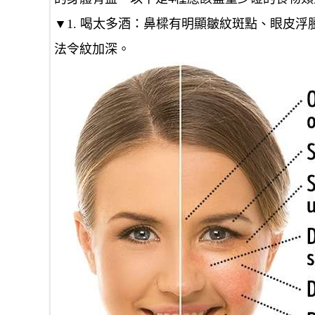
▼1. 喝太多酒：鼻樑有明顯皺紋斑點、眼皮
法令紋加深。