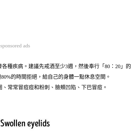
sponsored ads
各種疾病。建議先戒酒至少3週，然後奉行「80：20」
但80%的時間拒絕，給自己的身體一點休息空間。
眼圈、常常冒痘痘和粉刺、臉頰凹陷、下巴冒痘。