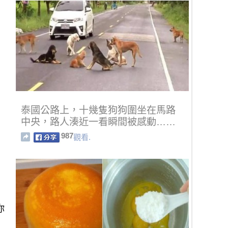
泰國公路上，十幾隻狗狗圍坐在馬路
中央，路人湊近一看瞬間被感動……
987
觀看.
你