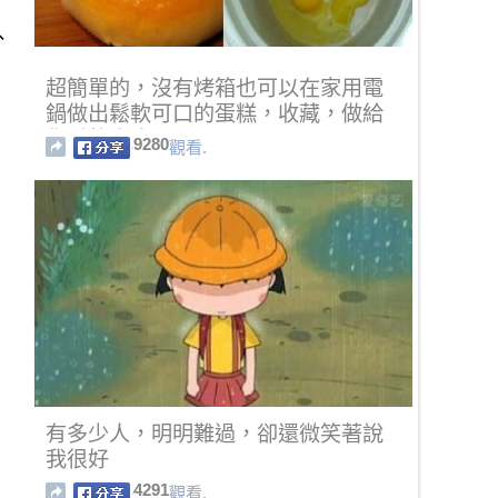
、
超簡單的，沒有烤箱也可以在家用電
鍋做出鬆軟可口的蛋糕，收藏，做給
你愛的人吃！！
9280
觀看.
有多少人，明明難過，卻還微笑著說
我很好
4291
觀看.