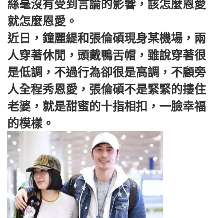
絲毫沒有受到言論的影響，該怎麼恩愛
就怎麼恩愛。
近日，鐘麗緹和張倫碩現身某機場，兩
人穿著休閒，頭戴鴨舌帽，雖說穿著很
是低調，不過行為卻很是高調，不顧旁
人全程秀恩愛，張倫碩不是緊緊的摟住
老婆，就是甜蜜的十指相扣，一臉幸福
的模樣。