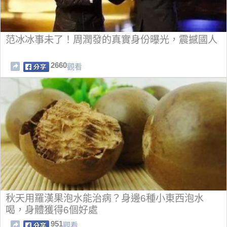
范冰冰事未了！周潤發的真實身份曝光，震撼國人
2660
觀看
秋天用羅漢果泡水能治病？身邊6種小東西泡水
喝，身體獲得6個好處
951
觀看