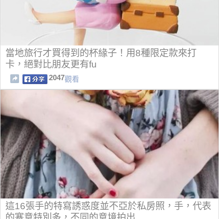
當地旅行才買得到的杯緣子！用8種限定款來打
卡，絕對比朋友更有fu
2047
觀看
這16張手的特寫誘惑度並不亞於私房照，手，代表
的寒意特別多，不同的意境拍出...