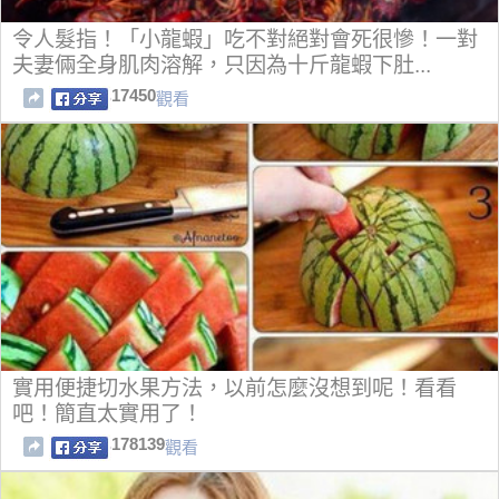
令人髮指！「小龍蝦」吃不對絕對會死很慘！一對
夫妻倆全身肌肉溶解，只因為十斤龍蝦下肚...
17450
觀看
實用便捷切水果方法，以前怎麼沒想到呢！看看
吧！簡直太實用了！
178139
觀看