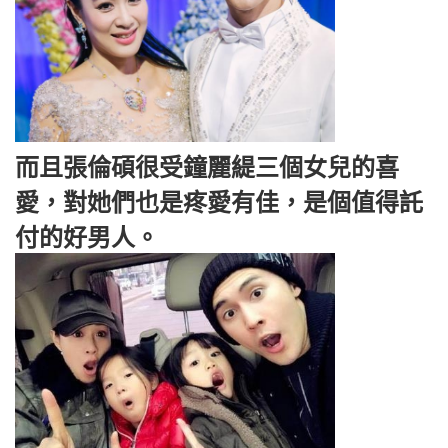
而且張倫碩很受鐘麗緹三個女兒的喜
愛，對她們也是疼愛有佳，是個值得託
付的好男人。