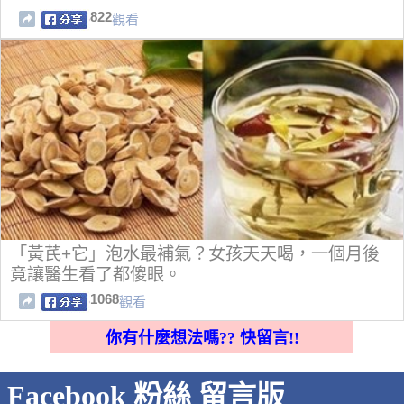
822
觀看
「黃芪+它」泡水最補氣？女孩天天喝，一個月後
竟讓醫生看了都傻眼。
1068
觀看
你有什麼想法嗎?? 快留言!!
Facebook 粉絲 留言版