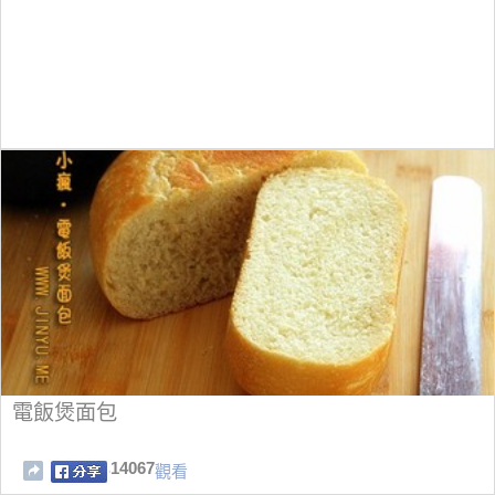
電飯煲面包
14067
觀看