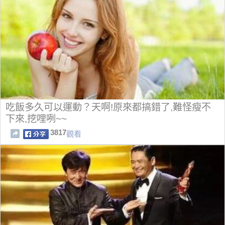
吃飯多久可以運動？天啊!原來都搞錯了,難怪瘦不
下來,挖哩咧~~
3817
觀看