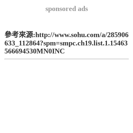
sponsored ads
參考來源:http://www.sohu.com/a/285906
633_112864?spm=smpc.ch19.list.1.15463
566694530MN0INC