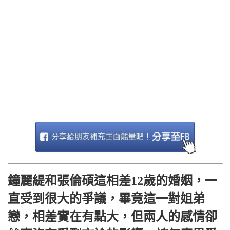
鐘麗緹和張倫碩這相差12歲的婚姻，一
直受到很大的爭議，畢竟這一對姐弟
戀，相差實在有點大，但兩人的感情卻