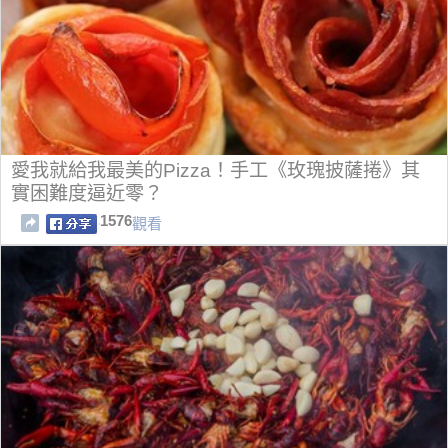
愛我就給我最美的Pizza！手工《玫瑰披薩捲》其
實困難度逼近零？
1576
觀看