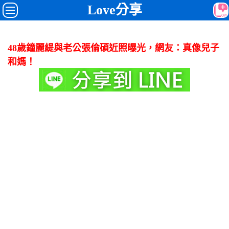
Love分享
48歲鐘麗緹與老公張倫碩近照曝光，網友：真像兒子
和媽！