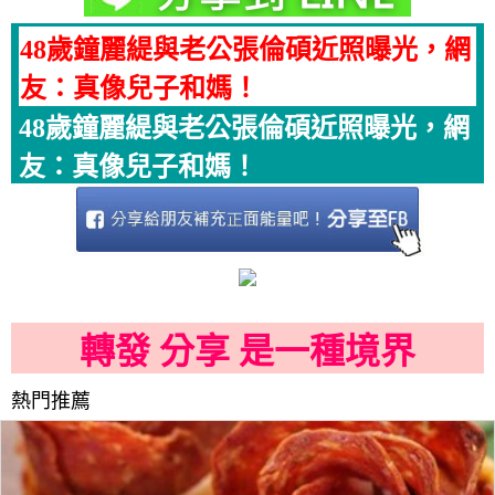
48歲鐘麗緹與老公張倫碩近照曝光，網
友：真像兒子和媽！
48歲鐘麗緹與老公張倫碩近照曝光，網
友：真像兒子和媽！
轉發 分享 是一種境界
熱門推薦