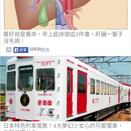
養肝就是養命，早上起床做這3件事，肝臟一輩子
沒毛病！
10439
觀看
日本特色列車蒐集！4大夢幻少女心的可愛電車，