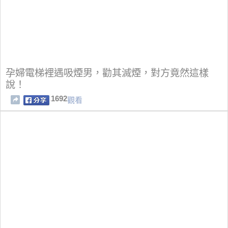
孕婦電梯裡遇吸煙男，勸其滅煙，對方竟然這樣
說！
1692
觀看