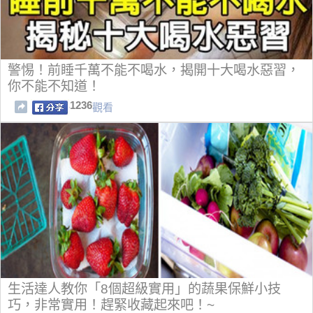
警惕！前睡千萬不能不喝水，揭開十大喝水惡習，
你不能不知道！
1236
觀看
生活達人教你「8個超級實用」的蔬果保鮮小技
巧，非常實用！趕緊收藏起來吧！~