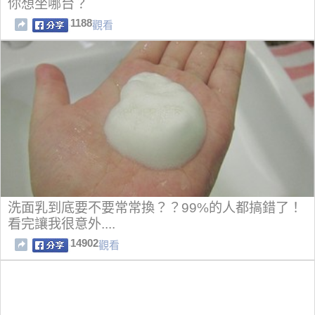
你想坐哪台？
1188
觀看
洗面乳到底要不要常常換？？99%的人都搞錯了！
看完讓我很意外....
14902
觀看