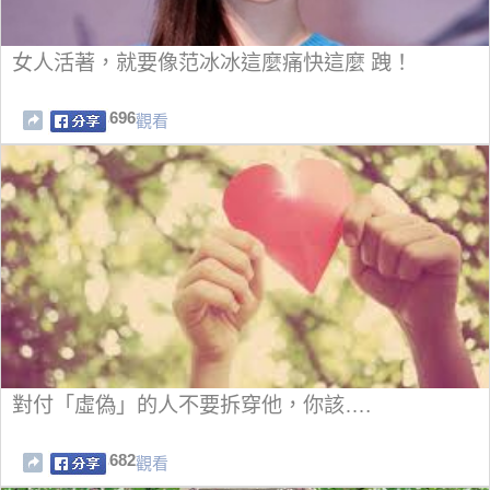
女人活著，就要像范冰冰這麼痛快這麼 跩！
696
觀看
對付「虛偽」的人不要拆穿他，你該….
682
觀看