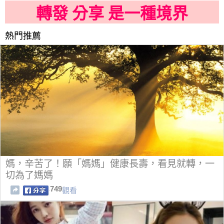
轉發 分享 是一種境界
熱門推薦
媽，辛苦了！願「媽媽」健康長壽，看見就轉，一
切為了媽媽
749
觀看