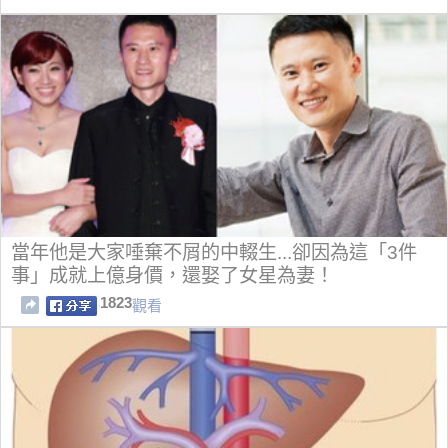
當年他是大家唾棄不屑的中輟生...卻因為這「3件
事」成就上億身價，還娶了女星為妻！
1823
觀看