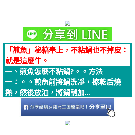
「煎魚」秘籍奉上，不粘鍋也不掉皮：
就是這麼牛。
一、煎魚怎麼不粘鍋?。。方法
一：。。煎魚前將鍋洗凈，擦乾后燒
熱，然後放油，將鍋稍加...