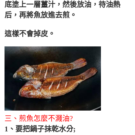
底塗上一層薑汁，然後放油，待油熱
后，再將魚放進去煎。
這樣不會掉皮。
三、煎魚怎麼不濺油?
1、要把鍋子抹乾水分;