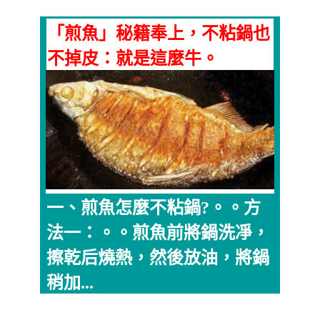
「煎魚」秘籍奉上，不粘鍋也
不掉皮：就是這麼牛。
一、煎魚怎麼不粘鍋?。。方
法一：。。煎魚前將鍋洗凈，
擦乾后燒熱，然後放油，將鍋
稍加...