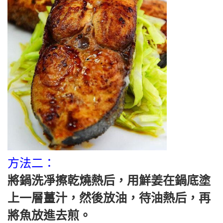
方法二：
將鍋洗凈擦乾燒熱后，用鮮姜在鍋底塗
上一層薑汁，然後放油，待油熱后，再
將魚放進去煎。