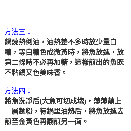
方法三：
鍋燒熱倒油，油熱差不多時放少量白
糖，等白糖色成微黃時，將魚放進，放
第二條時不必再加糖，這樣煎出的魚既
不粘鍋又色美味香。
方法四：
將魚洗凈后(大魚可切成塊)，薄薄蘸上
一層麵粉，待鍋里油熱后，將魚放進去
煎至金黃色再翻煎另一面。