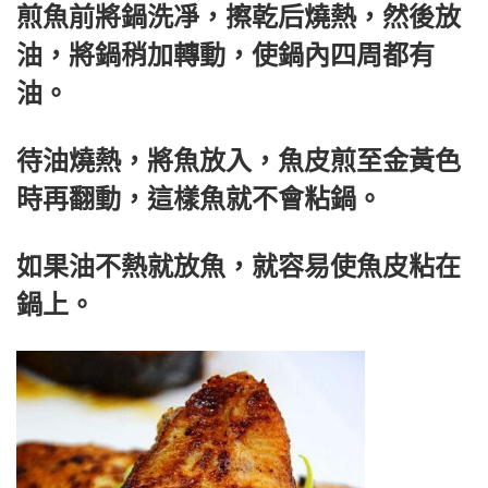
煎魚前將鍋洗凈，擦乾后燒熱，然後放
油，將鍋稍加轉動，使鍋內四周都有
油。
待油燒熱，將魚放入，魚皮煎至金黃色
時再翻動，這樣魚就不會粘鍋。
如果油不熱就放魚，就容易使魚皮粘在
鍋上。