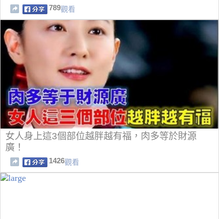
789
觀看
女人身上這3個部位越胖越有福，肉多等於財源
廣！
1426
觀看