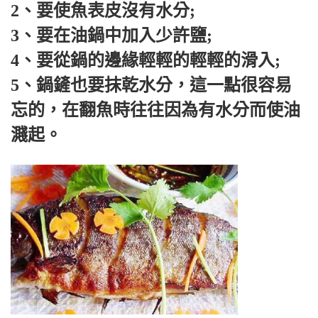
2、要使魚表皮沒有水分;
3、要在油鍋中加入少許鹽;
4、要從鍋的邊緣輕輕的輕輕的滑入;
5、鍋鏟也要抹乾水分，這一點很容易
忘的，在翻魚時往往因為有水分而使油
濺起。