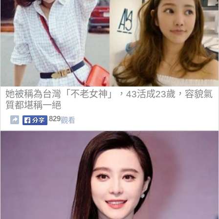
她被稱為台灣「不老女神」，43活成23歲，容貌氣
質都堪稱一絕
829
觀看