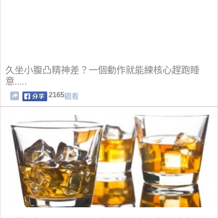
久坐小腹凸精神差？一個動作就能練核心趕跑睡
意.....
2165
觀看