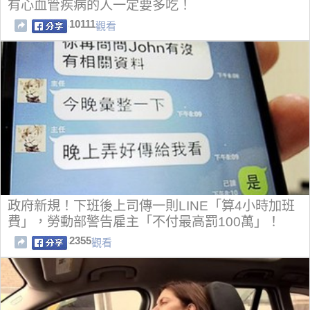
有心血管疾病的人一定要多吃！
10111
觀看
政府新規！下班後上司傳一則LINE「算4小時加班
費」，勞動部警告雇主「不付最高罰100萬」！
2355
觀看