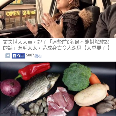
丈夫搭太太車，說了「這些前8名最不能對駕駛說
的話」惹毛太太，造成身亡令人深思【太重要了 】
5007
觀看