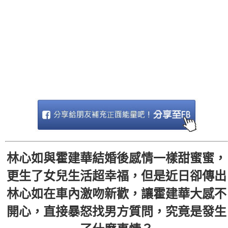
林心如與霍建華結婚後感情一樣甜蜜蜜，
更生了女兒生活超幸福，但是近日卻傳出
林心如在車內激吻新歡，讓霍建華大感不
開心，直接暴怒找男方質問，究竟是發生