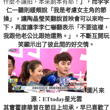
什麼不讓拍，本來劇本有耶！
」，而李李
仁一聽則緩頰說「我是考慮女主角的節
操」，讓陶晶瑩笑翻說首映會可以來吻一
下，再度讓李李仁嚇翻表示「不要這樣，
我跟他老公比跟她還熟。」，不斷互開玩
笑顯示出了彼此間的好交情。
圖片來
源：ETtoday星光雲
其實霍建華曾在節目上坦承，早已喜歡了