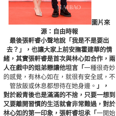
圖片來
源：自由時報
最後張軒睿小聲地說「我是不是要出
去？」，也讓大家上前安撫霍建華的情
緒，其實張軒睿是首次與林心如合作，兩
人在戲中的姐弟戀讓他坦言「
一種很奇妙
的感覺，有林心如在，就很有安全感，不
管放飯或休息都想待在她身邊。
」，
對於殺青後也是滿滿的不捨，只要一想到
又要離開習慣的生活就會非常難過，對於
林心如的第一印象，張軒睿坦承「
一開始