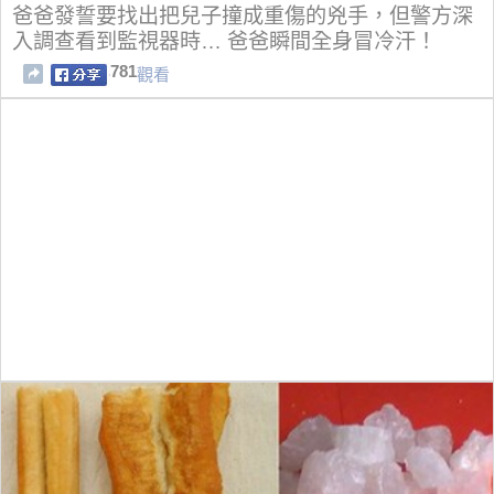
爸爸發誓要找出把兒子撞成重傷的兇手，但警方深
入調查看到監視器時… 爸爸瞬間全身冒冷汗！
781
觀看