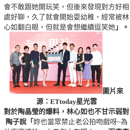
會不敢跟她開玩笑，但後來發現對方好相
處好聊，久了就會開始耍幼稚，經常被林
心如翻白眼，但就是會想繼續逗笑她
」。
圖片來
源：ETtoday星光雲
對於陶晶瑩的爆料，林心如也不甘示弱對
陶子說「
妳也當眾禁止老公拍吻戲呀~為