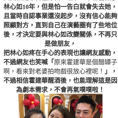
林心如10年，但是怕一告白就會失去她，
且當時自認事業還沒起步，沒有信心能夠
照顧對方，直到自己在演藝圈有了些地位
後，才決定要與林心如改變關係，不再只
是做朋友，
把林心如疼在手心的表現也讓網友感動，
不過網友也笑喊「
原來霍建華是個醋罈子
啊，看來對老婆拍吻戲很放心裡呢！
」，
不過相信霍建華醒酒後，也能理解這是因
為劇本需求，不會再氣噗噗啦！