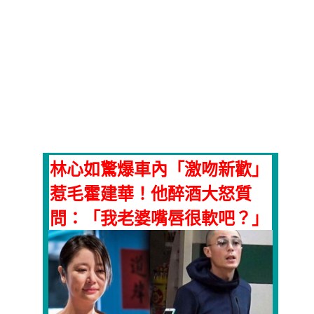
林心如驚爆車內「激吻新歡」
惹毛霍建華！他醉酒大怒質
問：「我老婆嘴唇很軟吧？」