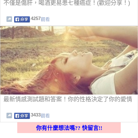
不僅是傷肝，喝酒更易患七種癌症！(歡迎分享！)
4257
觀看
最新情感測試題和答案！你的性格決定了你的愛情
3433
觀看
你有什麼想法嗎?? 快留言!!