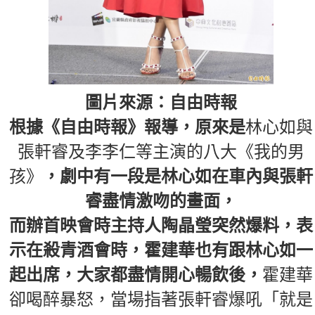
圖片來源：自由時報
根據《自由時報》報導，原來是
林心如與
張軒睿及李李仁等主演的八大《我的男
孩》
，劇中有一段是林心如在車內與張軒
睿盡情激吻的畫面，
而辦首映會時主持人陶晶瑩突然爆料，表
示在殺青酒會時，霍建華也有跟林心如一
起出席，大家都盡情開心暢飲後，
霍建華
卻喝醉暴怒，當場指著張軒睿爆吼「就是