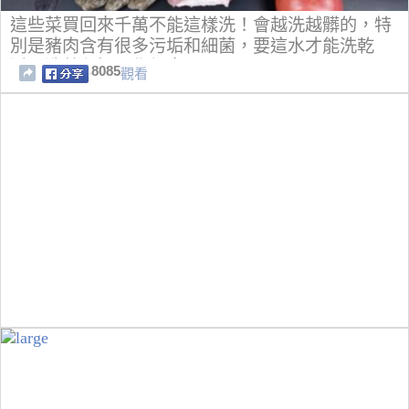
這些菜買回來千萬不能這樣洗！會越洗越髒的，特
別是豬肉含有很多污垢和細菌，要這水才能洗乾
淨！洗菜七招，學起來！
8085
觀看