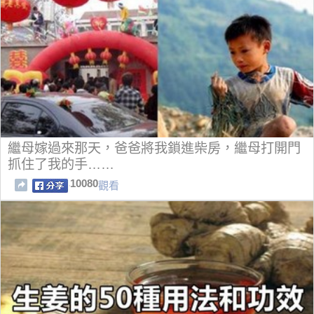
繼母嫁過來那天，爸爸將我鎖進柴房，繼母打開門
抓住了我的手……
10080
觀看