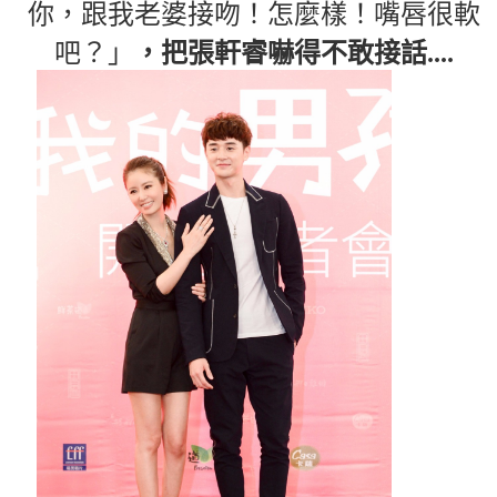
你，跟我老婆接吻！怎麼樣！嘴唇很軟
吧？」
，把張軒睿嚇得不敢接話....