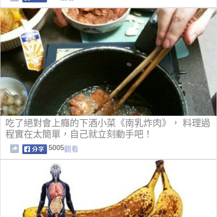
吃了絕對會上癮的下酒小菜《南乳炸肉》， 料理過
程實在太簡單，自己就立刻動手吧！
5005
觀看