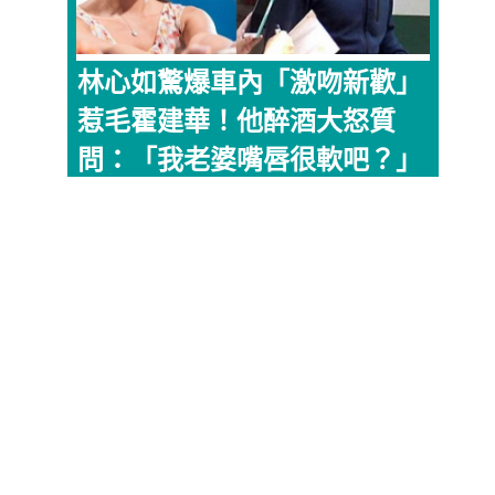
林心如驚爆車內「激吻新歡」
惹毛霍建華！他醉酒大怒質
問：「我老婆嘴唇很軟吧？」