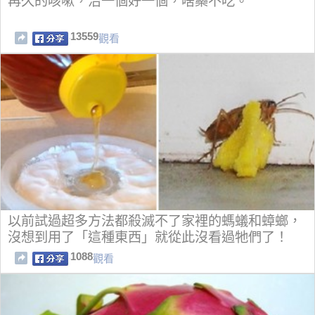
再久的咳嗽，治一個好一個，啥藥不吃。
13559
觀看
以前試過超多方法都殺滅不了家裡的螞蟻和蟑螂，
沒想到用了「這種東西」就從此沒看過牠們了！
1088
觀看