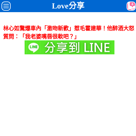
Love分享
林心如驚爆車內「激吻新歡」惹毛霍建華！他醉酒大怒
質問：「我老婆嘴唇很軟吧？」