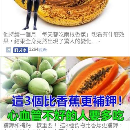
他持續一個月「每天都吃兩根香蕉」想看有什麼效
果，結果全身竟然出現了驚人的變化… -
3264
觀看
補鉀和補鈣一樣重要！ 這3種食物比香蕉更補鉀，