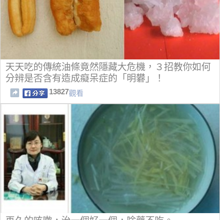
天天吃的傳統油條竟然隱藏大危機，３招教你如何
分辨是否含有造成癡呆症的「明​​礬」！
13827
觀看