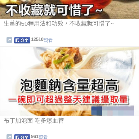
生薑的50種用法和功效，不收藏就可惜了~
12510
觀看
布丁加泡面 吃多爆血管
961
觀看