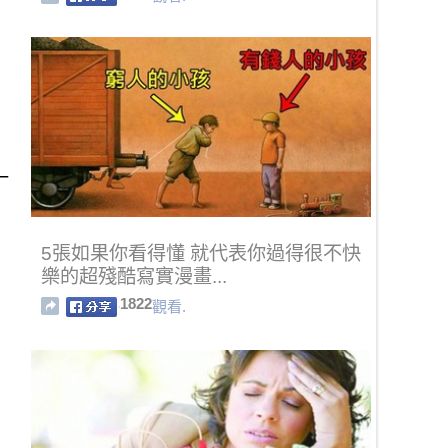
一
5張如果你看得懂 就代表你過得很不快
樂的超殘酷寫實漫畫...
1822
觀看.