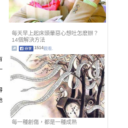
每天早上起床頭暈惡心想吐怎麽辦？
14個解決方法
1514
觀看.
有
一
得
地
每一種創傷，都是一種成熟