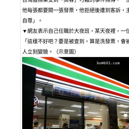
台灣服務業受到「奧客」刁難的事件頻傳，一位
他每張都要開一張發票，他拒絕後遭到客訴，
自尊」。
▼網友表示自己任職於大夜班，某天夜裡，一位
「這樣不好吧？要是被查到，算是洗發票，會
人立刻變臉。（示意圖）