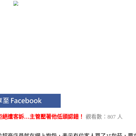
拒絕遭客訴…主管壓著他低頭認錯！
觀看數：807 人