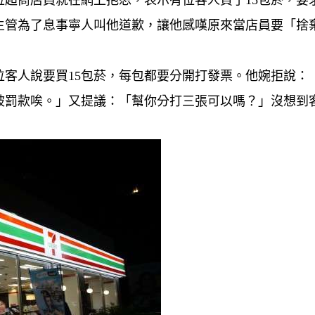
超商店員就在網上抱怨，表示有位客人買了15包菸，要
主管為了息事寧人叫他道歉，讓他感嘆原來當店員要「捨
客人說要買15包菸，每包都要分開打發票。他婉拒說：
被罰款唉。」又提議：「幫你分打三張可以嗎？」沒想到