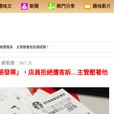
趣味文
新聞
熱門分享
趣味影片
拒絕遭客訴…主管壓著他低頭認錯！
觀看數：807 人
一張發票」，店員拒絕遭客訴…主管壓著他