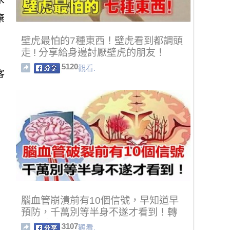
求
棄
壁虎最怕的7種東西！壁虎看到都調頭
走 ! 分享給身邊討厭壁虎的朋友！
5120
觀看.
客
腦血管崩潰前有10個信號，早知道早
預防，千萬別等半身不遂才看到！轉
發幫助更多人
3107
觀看.