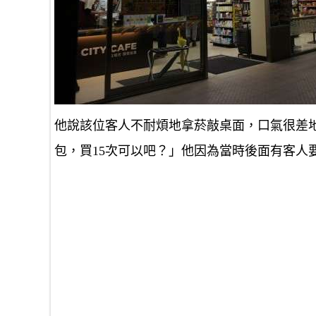
他說該位客人不耐煩地拿菸敲桌面，口氣很差
包，買15次可以吧？」他因為當時後面有客人