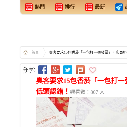
熱門
排行
最新
首頁
奧客要求15包香菸「一包打一張發票」，店員
奧客要求15包香菸「一包打
低頭認錯！
觀看數：807 人