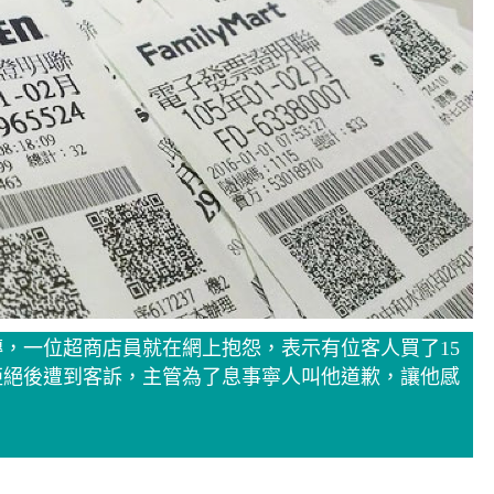
，一位超商店員就在網上抱怨，表示有位客人買了15
拒絕後遭到客訴，主管為了息事寧人叫他道歉，讓他感