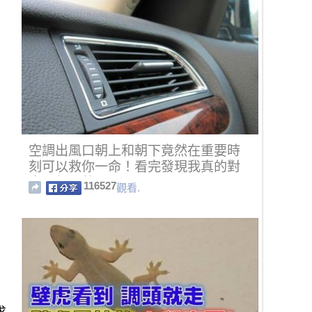
空調出風口朝上和朝下竟然在重要時
刻可以救你一命！看完發現我真的對
車子很不熟....
116527
觀看.