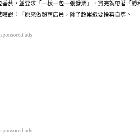
包香菸，並要求「一樣一包一張發票」，買完就帶著「勝
感嘆說：「原來做超商店員，除了超累還要捨棄自尊。
sponsored ads
sponsored ads