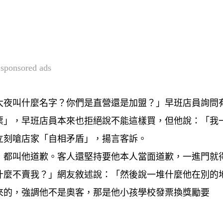
sponsored ads
大夜叫什麼名字？你們是直營還是加盟？」早班店員詢問
票」，早班店員本來也拒絕說不能這樣買，但他說：「我
立刻嗆店家「自相矛盾」，揚言客訴。
，都叫他道歉。客人還堅持要他本人當面道歉，一進門就
什麼不賣我？」網友敘述說：「然後說一堆什麼他在別的
來的，強調他不是奧客，那是他小孩學校發票換獎勵要