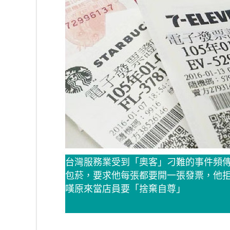
台灣服務業受到「奧客」刁難的事件頻傳
包菸，要求他每張都要開一張發票，他
嘆原來當店員要「捨棄自尊」