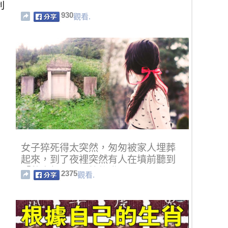
利
930
觀看.
女子猝死得太突然，匆匆被家人埋葬
起來，到了夜裡突然有人在墳前聽到
「救命聲」，開棺後發現…！
2375
觀看.