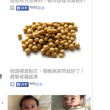
這些地方出來的！教你這樣消滅牠們
4592
觀看.
枕頭裡放點它，頸椎病突然就好了！
嬰
趕緊收藏起來
905
觀看.
年，