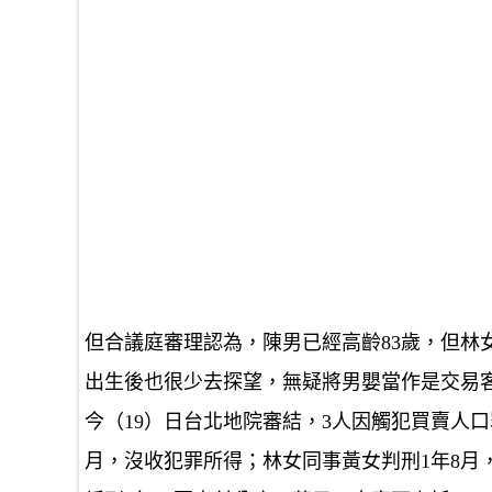
但合議庭審理認為，陳男已經高齡83歲，但林
出生後也很少去探望，無疑將男嬰當作是交易
今（19）日台北地院審結，3人因觸犯買賣人
月，沒收犯罪所得；林女同事黃女判刑1年8月，