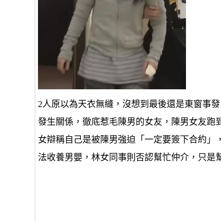
2人原以為天衣無縫，沒想到最後還是東窗事
發生關係，徹底惹毛陳男的女友，陳男女友跑
女辯稱自己是被陳男強迫「一定要簽下合約」
法收養男嬰，林女同事則否認幫忙仲介，只是