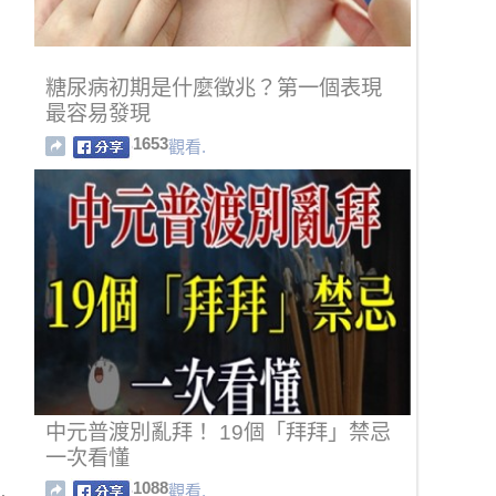
糖尿病初期是什麼徵兆？第一個表現
最容易發現
1653
觀看.
中元普渡別亂拜！ 19個「拜拜」禁忌
一次看懂
1088
觀看.