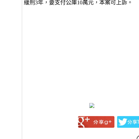
緩刑3年，要支付公庫10萬元，本案可上訴。