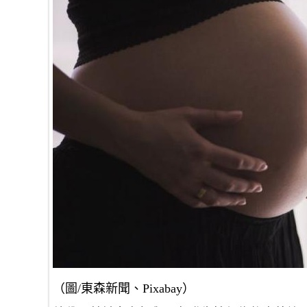
（圖/東森新聞、Pixabay）