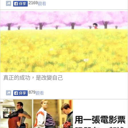
的會有人想嘗試嗎？
2169
觀看
真正的成功，是改變自己
879
觀看