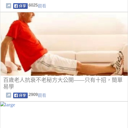
6025
觀看
百歲老人抗衰不老秘方大公開——只有十招，簡單
易學
2909
觀看