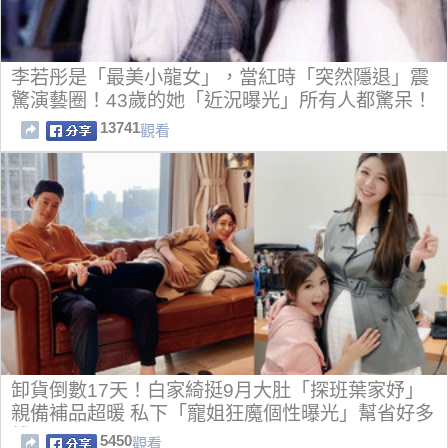
李若彤是「最美小龍女」，當紅時「突然隱退」震
驚演藝圈！43歲的她「近況曝光」所有人都驚呆！
13741
觀看
卸貨倒數17天！白家綺挺9月大肚「探班葉家妤」
親備補品超暖 私下「寵姐狂魔個性曝光」幫省好多
錢
5450
觀看