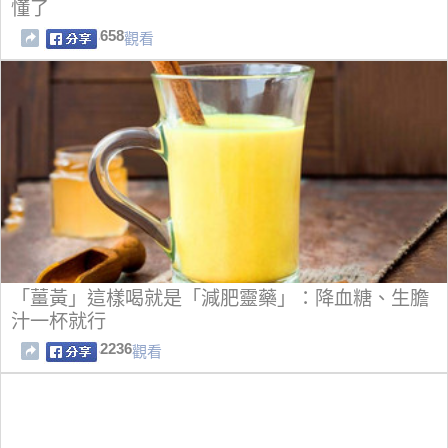
懂了
658
觀看
「薑黃」這樣喝就是「減肥靈藥」：降血糖、生膽
汁一杯就行
2236
觀看