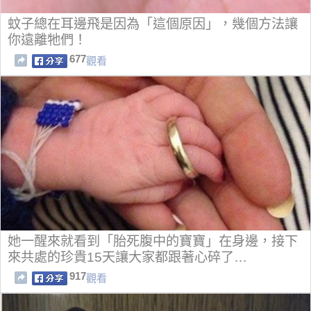
蚊子總在耳邊飛是因為「這個原因」，幾個方法讓
你遠離牠們！
677
觀看
她一醒來就看到「胎死腹中的寶寶」在身邊，接下
來共處的珍貴15天讓大家都跟著心碎了…
917
觀看