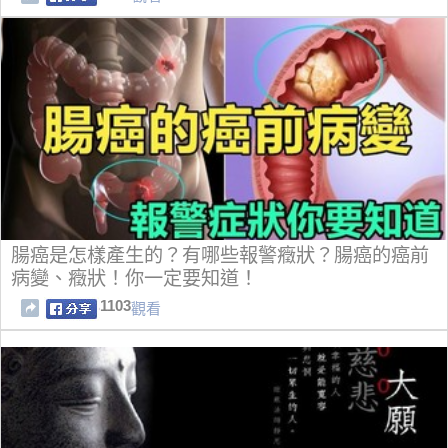
腸癌是怎樣產生的？有哪些報警癥狀？腸癌的癌前
病變、癥狀！你一定要知道！
1103
觀看