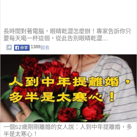
長時間對著電腦，眼睛乾澀怎麼辦！專家告訴你只
要每天喝一杯這個，從此告別眼睛乾澀....
1389
觀看
一個52歲剛剛離婚的女人說：人到中年提離婚，多
半是太寒心！