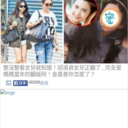
整沒整看女兒就知道！邱淑貞女兒正翻了...完全是
媽媽當年的翻版阿！金喜善你怎麼了？
40300
觀看