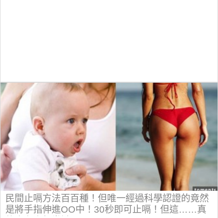
民間止嗝方法百百種！但唯一經過科學認證的竟然
是將手指伸進OO中！30秒即可止嗝！但這……真