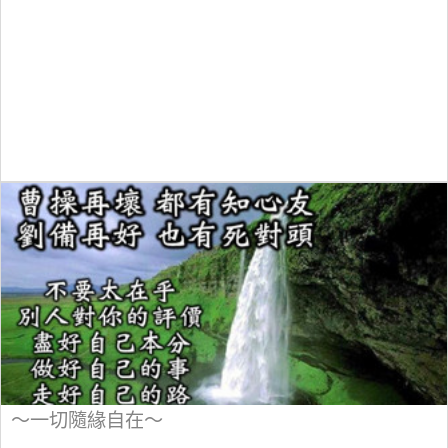
～一切隨緣自在～