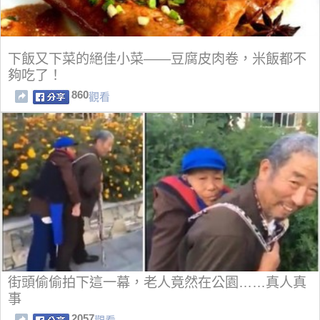
下飯又下菜的絕佳小菜——豆腐皮肉卷，米飯都不
夠吃了！
860
觀看
街頭偷偷拍下這一幕，老人竟然在公園……真人真
事
2057