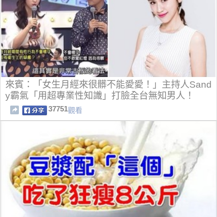
來賓：「女生月經來很髒不能愛愛！」主持人Sand
y霸氣「用超專業性知識」打臉全台無知男人！
37751
觀看