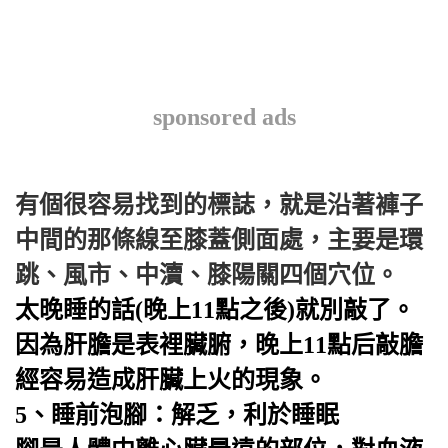
sponsored ads
有個很容易找到的標誌，就是沿著褲子
中間的那條線至膝蓋側面處，主要是環
跳、風市、中瀆、膝陽關四個穴位。
太晚睡的話(晚上11點之後)就別敲了。
因為肝膽是表裡臟腑，晚上11點后
敲膽
經
容易造成
肝臟
上火的現象。
5、睡前泡腳：解乏，利於睡眠