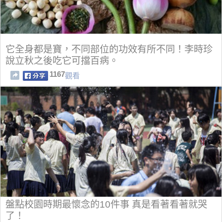
它全身都是寶，不同部位的功效有所不同！李時珍
說立秋之後吃它可擋百病。
1167
觀看
盤點校園時期最懷念的10件事 真是看著看著就哭
了！