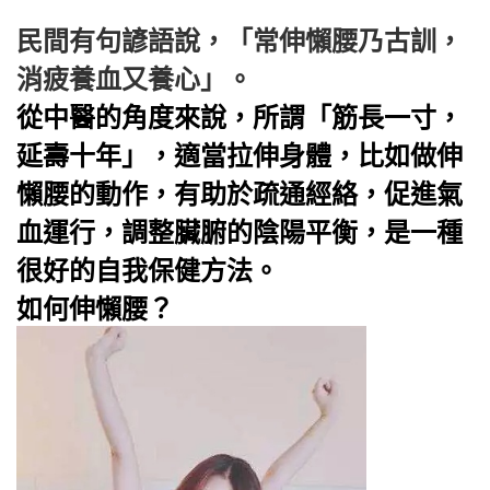
民間有句諺語說，「常伸懶腰乃古訓，
消疲養血又養心」。
從
中醫
的角度來說，所謂「筋長一寸，
延壽十年」，適當拉伸身體，比如做伸
懶腰的動作，有助於疏通經絡，促進
氣
血
運行，調整臟腑的陰陽平衡，是一種
很好的自我保健方法。
如何伸懶腰？