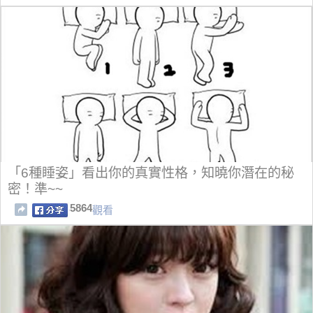
「6種睡姿」看出你的真實性格，知曉你潛在的秘
密！準~~
5864
觀看