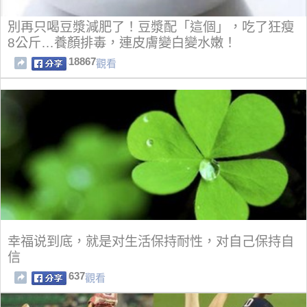
別再只喝豆漿減肥了！豆漿配「這個」，吃了狂瘦
8公斤…養顏排毒，連皮膚變白變水嫩！
18867
觀看
幸福说到底，就是对生活保持耐性，对自己保持自
信
637
觀看