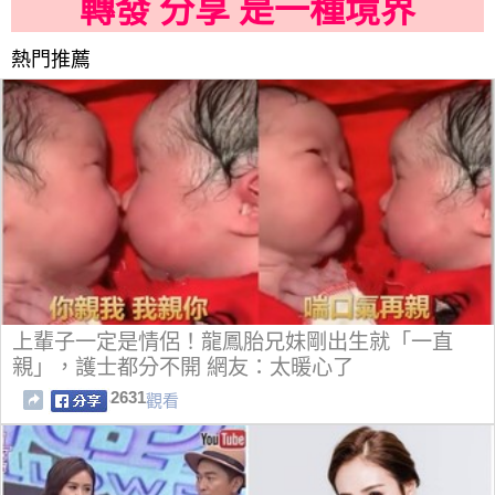
轉發 分享 是一種境界
熱門推薦
上輩子一定是情侶！龍鳳胎兄妹剛出生就「一直
親」，護士都分不開 網友：太暖心了
2631
觀看