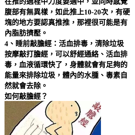
在推的過程中力度要適中，並同時感覺
腹部有無異樣，如此推上10-20次，有硬
塊的地方要認真推推，那裡很可能是有
內脂肪擠壓。
4、睡前
敲膽經
：活血排毒，清除垃圾
按摩敲打膽經，可以舒經通絡、活血排
毒，血液循環快了，身體就會有足夠的
能量來排除垃圾，體內的水腫、毒素自
然就會去除。
如何敲膽經？