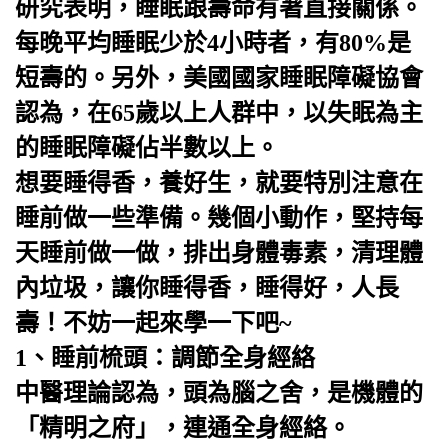
研究表明，睡眠跟壽命有著直接關係。
每晚平均睡眠少於4小時者，有80%是
短壽的。另外，
美國
國家
睡眠障礙
協會
認為，在65歲以上人群中，以失眠為主
的
睡眠障礙
佔半數以上。
想要睡得香，養好生，就要特別注意在
睡前做一些準備。幾個小動作，堅持每
天睡前做一做，排出身體毒素，清理體
內垃圾，讓你睡得香，睡得好，人長
壽！不妨一起來學一下吧~
1、睡前梳頭：調節全身經絡
中醫
理論認為，頭為腦之舍，是機體的
「精明之府」，連通全身經絡。