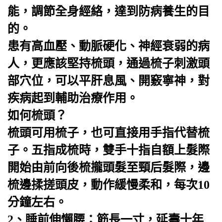
能，調節全身經絡，達到防病養生的目
的。
患有高血壓、
動脈硬化
、
神經衰弱
的病
人，更應該堅持梳頭，通過梳子刺激頭
部穴位，可以平肝息風、開竅寧神，對
疾病起到輔助治療作用。
如何梳頭？
梳頭可用梳子，也可直接用手指代替梳
子。五指成梳時，雙手十指自額上髮際
開始由前向後梳攏頭髮至頸后髮際，邊
梳邊揉搓頭皮，動作緩慢柔和，每次10
分鐘左右。
2、睡前伸懶腰：筋長一寸，延壽十年