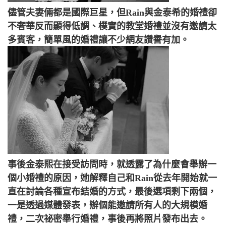
儘管夫妻倆都是國際巨星，但Rain與金泰希的婚禮卻
不奢華反而顯得低調、樸實的教堂婚禮並沒有邀請太
多賓客，簡單風的婚禮讓不少網友讚譽有加。
事後金泰熙在接受訪問時，就透露了為什麼會舉辦一
個小婚禮的原因，她解釋自己和Rain從去年開始就一
直在討論各種宣布結婚的方式，最後選項剩下兩個，
一是透過媒體發表，辦個能邀請所有人的大規模婚
禮，二次祕密舉行婚禮，事後再將照片發布出去。