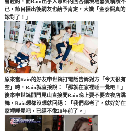
會赴約，而Rain出乎人意料的回答讓現場嘉賓稱讚不
已，節目播出後網友也給予肯定，大讚「金泰熙真的
嫁對了！」
原來當Rain的好友申世鎬打電話告訴對方「今天很有
空」時，Rain就直接說：「那就在家裡睡一覺吧！」
後來申世鎬開門見山直接問Rain晚上要不要去夜店跳
舞，Rain想都沒想就回絕：「我們都老了，就好好在
家裡睡覺吧，已經不像20年前了。」