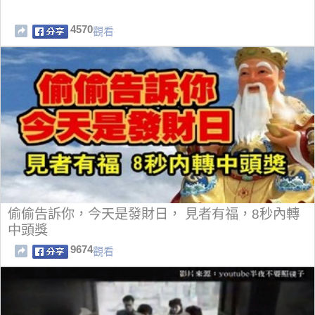
4570
觀看
偷偷告訴你，今天是發財日， 見者有福，8秒內轉
中頭獎
9674
觀看