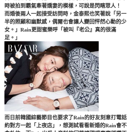
時被拍到霸氣牽著嬌妻的模樣，可說是閃瞎眾人！
而婚後兩人一起接受訪問時，金泰熙也笑著說「另一
半的照顧和幽默感，偶爾也會讓人變回怦然心動的少
女。」Rain更甜蜜樂呼「被叫『老公』真的很滿
足。」
而日前韓國綜藝節目也要求了Rain的好友刻意打電話
約對方一起「上夜店」，想測試看看新婚的Rain會不