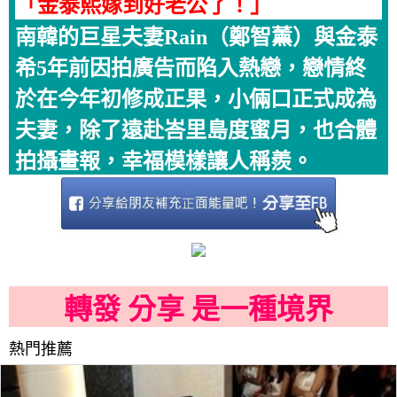
「金泰熙嫁到好老公了！」
南韓的巨星夫妻Rain（鄭智薰）與金泰
希5年前因拍廣告而陷入熱戀，戀情終
於在今年初修成正果，小倆口正式成為
夫妻，除了遠赴峇里島度蜜月，也合體
拍攝畫報，幸福模樣讓人稱羨。
轉發 分享 是一種境界
熱門推薦