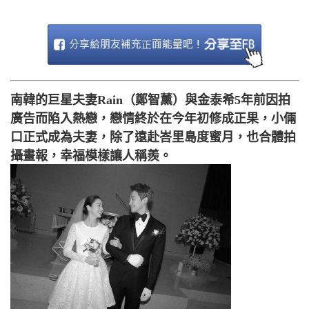
南韓的巨星夫妻Rain（鄭智薰）與金泰希5年前因拍
廣告而陷入熱戀，戀情終於在今年初修成正果，小倆
口正式成為夫妻，除了遠赴峇里島度蜜月，也合體拍
攝畫報，幸福模樣讓人稱羨。