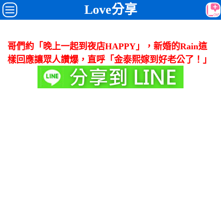
Love分享
哥們約「晚上一起到夜店HAPPY」，新婚的Rain這
樣回應讓眾人讚爆，直呼「金泰熙嫁到好老公了！」