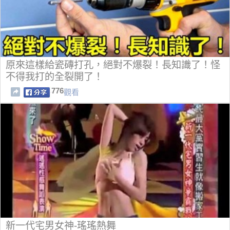
原來這樣給瓷磚打孔，絕對不爆裂！長知識了！怪
不得我打的全裂開了！
776
觀看
新一代宅男女神-瑤瑤熱舞