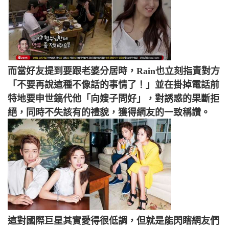
而當好友提到要跟老婆分居時，Rain也立刻指責對方
「不要再說這種不像話的事情了！」並在掛掉電話前
特地要申世鎬代他「向嫂子問好」，對誘惑的果斷拒
絕，同時不失該有的禮貌，獲得網友的一致稱讚。
這對國際巨星其實愛得很低調，但就是能閃瞎網友們