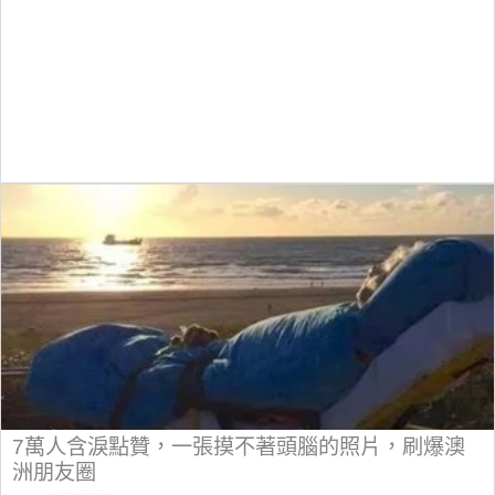
7萬人含淚點贊，一張摸不著頭腦的照片，刷爆澳
洲朋友圈