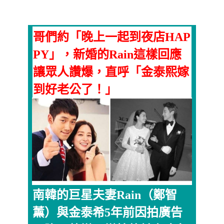
哥們約「晚上一起到夜店HAP
PY」，新婚的Rain這樣回應
讓眾人讚爆，直呼「金泰熙嫁
到好老公了！」
南韓的巨星夫妻Rain（鄭智
薰）與金泰希5年前因拍廣告