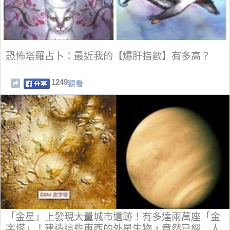
恐怖塔羅占卜：最近我的【爆肝指數】有多高？
1249
觀看
「金星」上發現大量城市遺跡！有多達兩萬座「金
字塔」！建造這些東西的外星生物，竟然已經…人