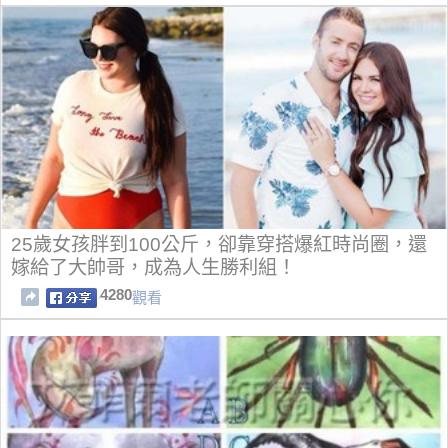
25歲女孩胖到100公斤，卻靠穿搭爆紅時尚圈，還
嫁給了大帥哥，成為人生勝利組！
4280
觀看