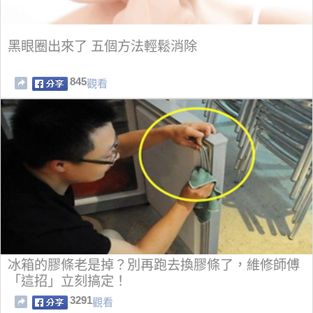
黑眼圈出來了 五個方法輕鬆消除
845
觀看
冰箱的膠條老是掉？別再跑去換膠條了，維修師傅
「這招」立刻搞定！
3291
觀看