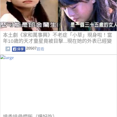
本土劇《家和萬事興》不老症「小草」現身啦！當
年10歲的天才童星竟被目擊...現在她的外表已經變
這樣...！
20507
觀看
噴香排骨燜飯（爆好吃）