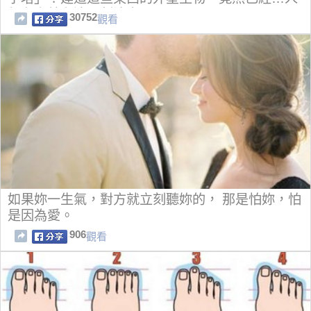
類存亡就在這一刻決定！
30752
觀看
如果妳一生氣，對方就立刻聽妳的， 那是怕妳，怕
是因為愛。
906
觀看