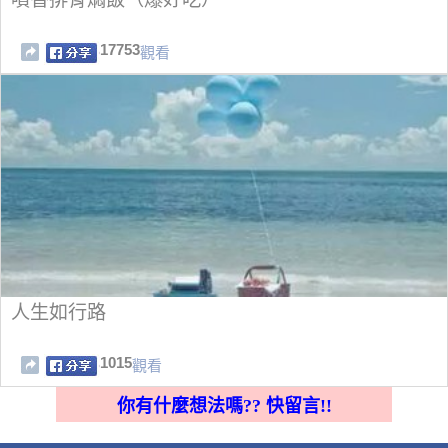
17753
觀看
人生如行路
1015
觀看
你有什麼想法嗎?? 快留言!!