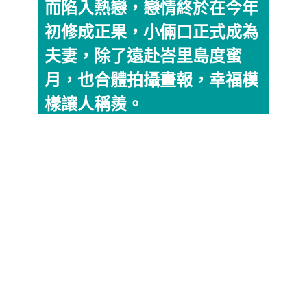
而陷入熱戀，戀情終於在今年
初修成正果，小倆口正式成為
夫妻，除了遠赴峇里島度蜜
月，也合體拍攝畫報，幸福模
樣讓人稱羨。