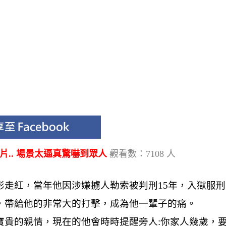
片.. 場景太逼真驚嚇到眾人
觀看數：7108 人
走紅，當年他因涉嫌擄人勒索被判刑15年，入獄服刑
，帶給他的非常大的打擊，成為他一輩子的痛。
寶貴的親情，現在的他會時時提醒旁人:你家人幾歲，