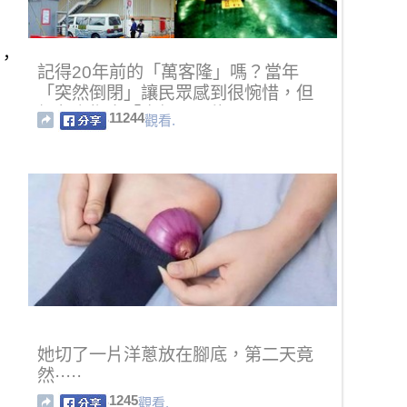
，
記得20年前的「萬客隆」嗎？當年
「突然倒閉」讓民眾感到很惋惜，但
網友竟指出「真相」可能是...
11244
觀看.
她切了一片洋蔥放在腳底，第二天竟
然·····
1245
觀看.