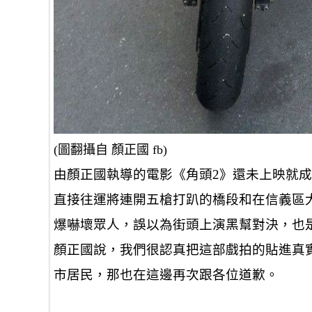
(圖翻攝自 顏正國 fb)
由顏正國執導的電影《角頭2》還未上映就
直接往運將連開五槍打趴的橋段和在信義區
爆嚇壞眾人，誤以為街頭上演黑幫對決，也
顏正國說，我們很認真把這部戲拍的貼進真
市居民，那也在這邊再次跟各位道歉。