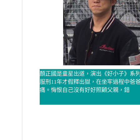
顏正國是童星出道，演出《好小子》系列
服刑11年才假釋出獄，在坐牢過程中爸
痛。悔恨自己沒有好好照顧父親，錯