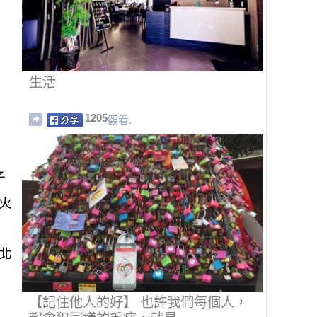
生活
1205
觀看.
子
火
北
【記住他人的好】 也許我們每個人，