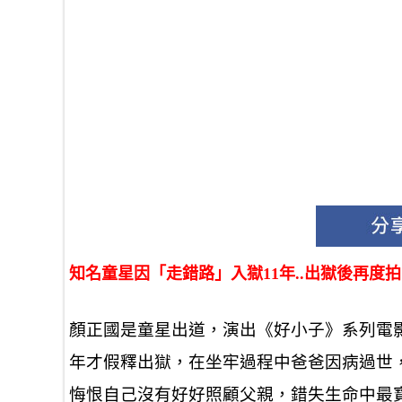
知名童星因「走錯路」入獄11年..出獄後再度拍
顏正國是童星出道，演出《好小子》系列電影
年才假釋出獄，在坐牢過程中爸爸因病過世
悔恨自己沒有好好照顧父親，錯失生命中最