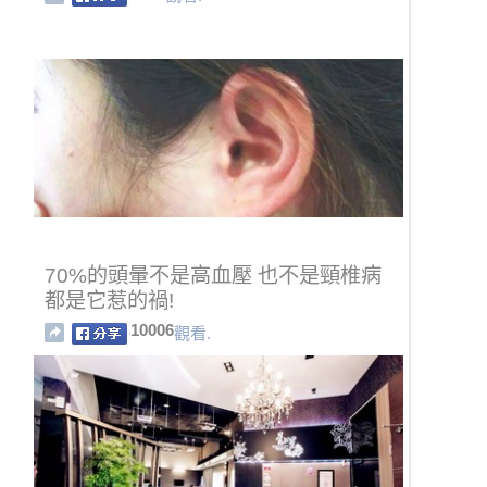
70%的頭暈不是高血壓 也不是頸椎病
都是它惹的禍!
10006
觀看.