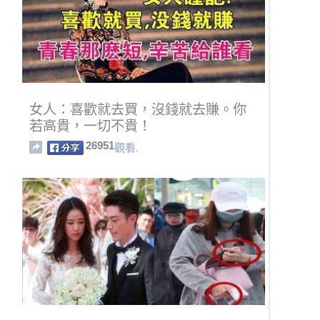
女人：喜歡就去買，沒錢就去賺。你
若高貴，一切不貴！
26951
觀看.