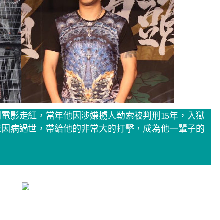
電影走紅，當年他因涉嫌擄人勒索被判刑15年，入獄
爸因病過世，帶給他的非常大的打擊，成為他一輩子的