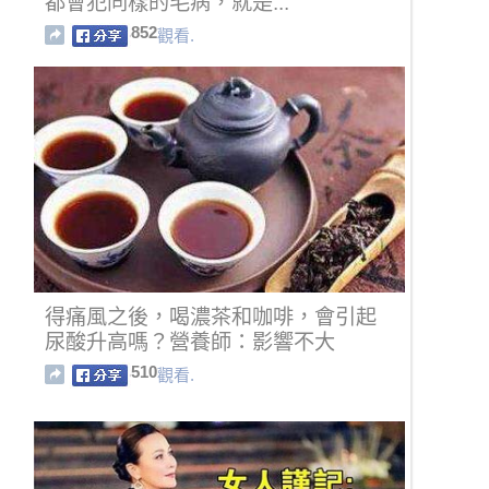
都會犯同樣的毛病，就是...
852
觀看.
得痛風之後，喝濃茶和咖啡，會引起
尿酸升高嗎？營養師：影響不大
510
觀看.