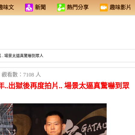
趣味文
新聞
熱門分享
趣味影片
.. 場景太逼真驚嚇到眾人
觀看數：7108 人
..出獄後再度拍片.. 場景太逼真驚嚇到眾