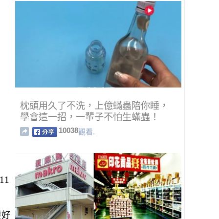
枕頭用久了不洗，上億蟎蟲陪你睡，
學會這一招，一輩子不怕生蟎蟲！
10038
觀看.
11
要好