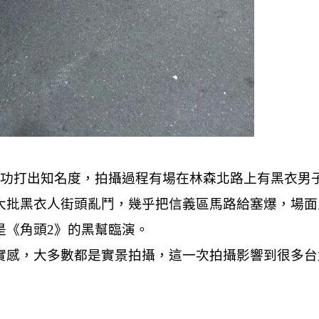
成功打出知名度，拍攝過程有場在林森北路上有黑衣男
大批黑衣人街頭亂鬥，幾乎把信義區馬路給塞爆，場面
是《角頭2》的黑幫臨演。
實感，大多數都是實景拍攝，這一次拍攝影響到很多台