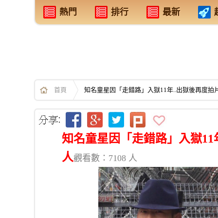
熱門
排行
最新
首頁
知名童星因「走錯路」入獄11年..出獄後再度拍片
知名童星因「走錯路」入獄11年
人
觀看數：7108 人