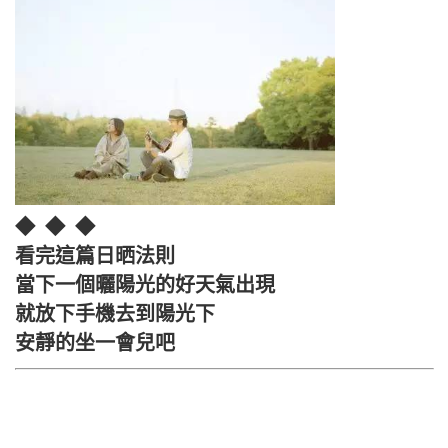
◆ ◆ ◆
看完這篇日晒法則
當下一個曬陽光的好天氣出現
就放下手機去到陽光下
安靜的坐一會兒吧