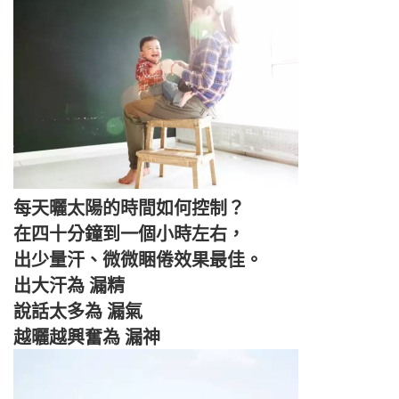
每天曬太陽的時間如何控制？
在四十分鐘到一個小時左右，
出少量汗、微微睏倦效果最佳。
出大汗為 漏精
說話太多為 漏氣
越曬越興奮為 漏神