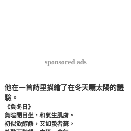
sponsored ads
他在一首詩里描繪了在冬天曬太陽的體
驗。
《負冬日》
負暄閉目坐，和氣生肌膚。
初似飲醇醪，又如蟄者蘇。