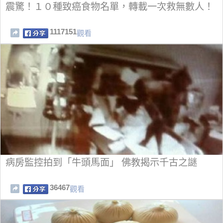
震驚！１０種致癌食物名單，轉載一次救無數人！
1117151
觀看
病房監控拍到「牛頭馬面」 佛教揭示千古之謎
36467
觀看