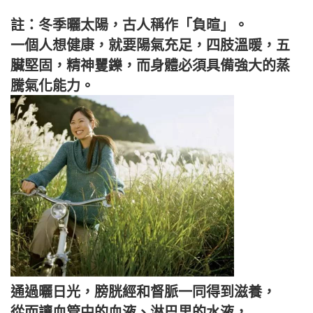
註：冬季曬太陽，古人稱作「負暄」。
一個人想健康，就要陽氣充足，四肢溫暖，五
臟堅固，精神矍鑠，而身體必須具備強大的蒸
騰氣化能力。
通過曬日光，膀胱經和督脈一同得到滋養，
從而讓血管中的血液、淋巴里的水液，