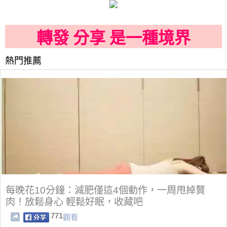
轉發 分享 是一種境界
熱門推薦
每晚花10分鐘：減肥僅這4個動作，一周甩掉贅
肉！放鬆身心 輕鬆好眠，收藏吧
771
觀看